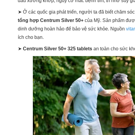
đau xương khớp, nguy cơ mắc bệnh tim, trí nhớ suy giả
➤ Ở các quốc gia phát triển, người ta đã biết chăm s
tổng hợp Centrum Silver 50+
của Mỹ. Sản phẩm được đ
dinh dưỡng hoàn hảo để bảo vệ sức khỏe. Nguồn
vit
ích cho bạn.
➤
Centrum Silver 50+ 325 tablets
an toàn cho sức kh