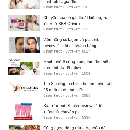
hạnh phúc gia đình
8 năm trước - Lượt xem: 2301
Chuyện của cô gái thoát kiếp ngực
lép nhờ BBB Orihiro
8 năm trước - Lượt xem: 2221
Viên uống collagen và placenta
review từ một số khách hàng
8 năm trước - Lượt xem: 8027
Mách nhỏ 9 công dụng làm đẹp hiệu
quả nhất từ dầu dừa
8 năm trước - Lượt xem: 1604
Top 3 collagen shiseido dành cho tuổi
25 nhất định phải biết
8 năm trước - Lượt xem: 3983
Sửa rửa mặt Senka review có tốt
không từ chuyên gia
8 năm trước - Lượt xem: 5330
Công dụng đông trùng hạ thảo đối