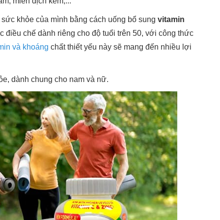
m, miễn dịch kém,...
óc sức khỏe của mình bằng cách uống bổ sung
vitamin
iều chế dành riêng cho độ tuổi trên 50, với công thức
amin và khoáng
chất thiết yếu này sẽ mang đến nhiều lợi
ỏe, dành chung cho nam và nữ.