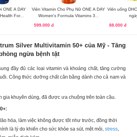
ới ONE A DAY
Viên Vitamin Cho Phụ Nữ ONE A DAY
Viên uống DHC
Health For...
Women's Formula Vitamins 3...
ngà
599.000 đ
88.000 đ
trum Silver Multivitamin 50+ của Mỹ - Tăng
phòng ngừa bệnh tật
ung đầy đủ các loại vitamin và khoáng chất, tăng cường
 tuổi. Công thức dưỡng chất cân bằng dành cho cả nam và
 gia khuyên dùng, đã được ưa chuộng trên toàn cầu.
50+:
 lão hóa, làm việc không được tốt như trước, đồng thời
nh là lý do khiến cho sức khỏe sa sút, mệt mỏi,
stress
,