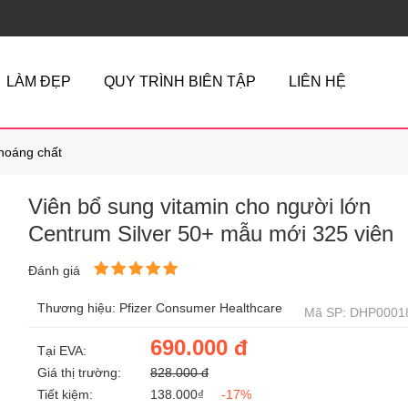
LÀM ĐẸP
QUY TRÌNH BIÊN TẬP
LIÊN HỆ
khoáng chất
Viên bổ sung vitamin cho người lớn
Centrum Silver 50+ mẫu mới 325 viên
Đánh giá
Thương hiệu: Pfizer Consumer Healthcare
Mã SP: DHP0001
690.000 đ
Tại EVA:
Giá thị trường:
828.000 đ
Tiết kiệm:
138.000₫
-17%