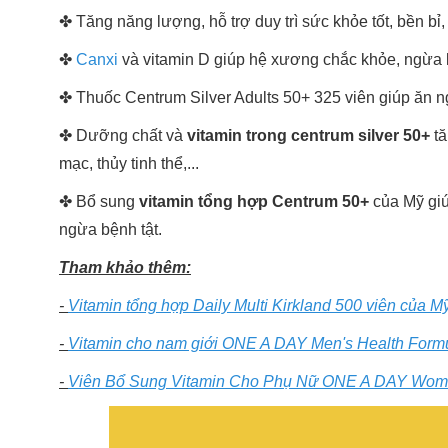
✤ Tăng năng lượng, hỗ trợ duy trì sức khỏe tốt, bền b
✤
Canxi
và vitamin D giúp hệ xương chắc khỏe, ngừa
✤ Thuốc Centrum Silver Adults 50+ 325 viên giúp ăn ng
✤ Dưỡng chất và
vitamin trong centrum silver 50+
tă
mạc, thủy tinh thể,...
✤ Bổ sung
vitamin tổng hợp Centrum 50+
của Mỹ giú
ngừa bệnh tật.
Tham khảo thêm:
-
Vitamin tổng hợp Daily Multi Kirkland 500 viên của M
-
Vitamin cho nam giới ONE A DAY Men's Health Formu
-
Viên Bổ Sung Vitamin Cho Phụ Nữ ONE A DAY Wom