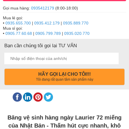
Gọi mua hàng:
0935412179
(8:00-18:00)
Mua lẻ gọi:
•
0935.655.700
|
0935.412.179
|
0935.889.770
Mua sỉ gọi:
•
0905.77.60.68
|
0905.799.789
|
0935.020.770
Bạn cần chúng tôi gọi lại TƯ VẤN
HÃY GỌI LẠI CHO TÔI!!!
Tôi đang rất quan tâm sản phẩm này
Băng vệ sinh hàng ngày Laurier 72 miếng
của Nhật Bản - Thấm hút cực nhanh, khô