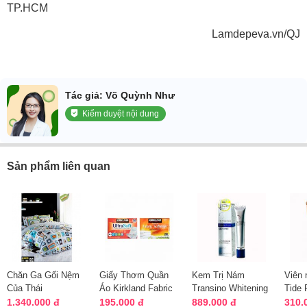
TP.HCM
Lamdepeva.vn/QJ
Tác giả: Võ Quỳnh Như
Kiểm duyệt nội dung
Sản phẩm liên quan
Chăn Ga Gối Nệm
Giấy Thơm Quần
Kem Trị Nám
Viên 
Của Thái
Áo Kirkland Fabric
Transino Whitening
Tide 
Softener Của Mỹ
Essence Của Nhật
của 
1.340.000 đ
195.000 đ
889.000 đ
310.