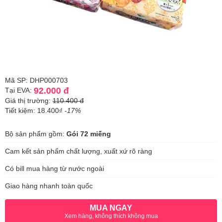
Mã SP: DHP000703
92.000 đ
Tại EVA:
Giá thị trường:
110.400 đ
Tiết kiệm: 18.400₫
-17%
Bộ sản phẩm gồm:
Gói 72 miếng
Cam kết sản phẩm chất lượng, xuất xứ rõ ràng
Có bill mua hàng từ nước ngoài
Giao hàng nhanh toàn quốc
MUA NGAY
Xem hàng, không thích không mua