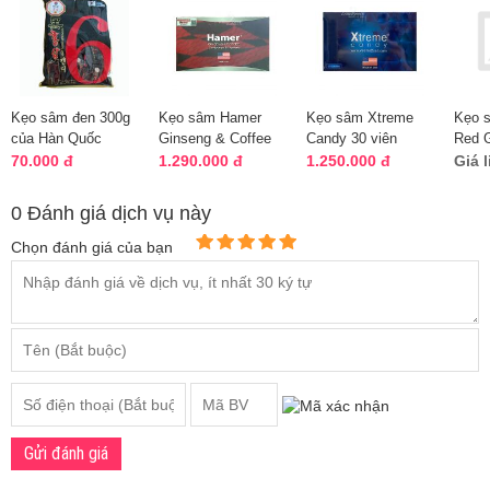
Kẹo sâm đen 300g
Kẹo sâm Hamer
Kẹo sâm Xtreme
Kẹo 
của Hàn Quốc
Ginseng & Coffee
Candy 30 viên
Red 
mẫu mới của Mỹ
Malaysia chính
Candy
70.000 đ
1.290.000 đ
1.250.000 đ
Giá 
hãng mẫu mới
200g
0 Đánh giá dịch vụ này
Chọn đánh giá của bạn
Gửi đánh giá