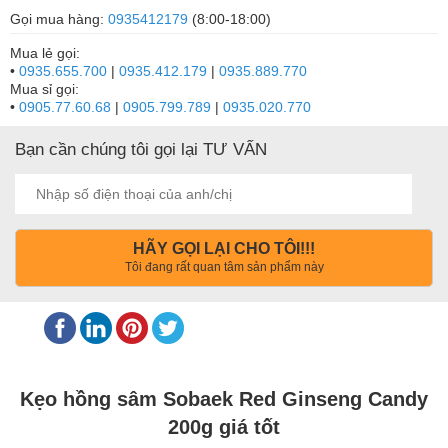
Gọi mua hàng:
0935412179
(8:00-18:00)
Mua lẻ gọi:
•
0935.655.700
|
0935.412.179
|
0935.889.770
Mua sỉ gọi:
•
0905.77.60.68
|
0905.799.789
|
0935.020.770
Bạn cần chúng tôi gọi lại TƯ VẤN
HÃY GỌI LẠI CHO TÔI!!!
Tôi đang rất quan tâm sản phẩm này
Kẹo hồng sâm Sobaek Red Ginseng Candy
200g giá tốt