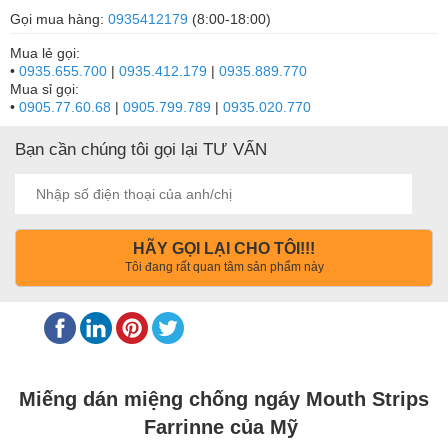
Gọi mua hàng:
0935412179
(8:00-18:00)
Mua lẻ gọi:
•
0935.655.700
|
0935.412.179
|
0935.889.770
Mua sỉ gọi:
•
0905.77.60.68
|
0905.799.789
|
0935.020.770
Bạn cần chúng tôi gọi lại TƯ VẤN
HÃY GỌI LẠI CHO TÔI!!!
Tôi đang rất quan tâm sản phẩm này
Miếng dán miệng chống ngáy Mouth Strips
Farrinne của Mỹ