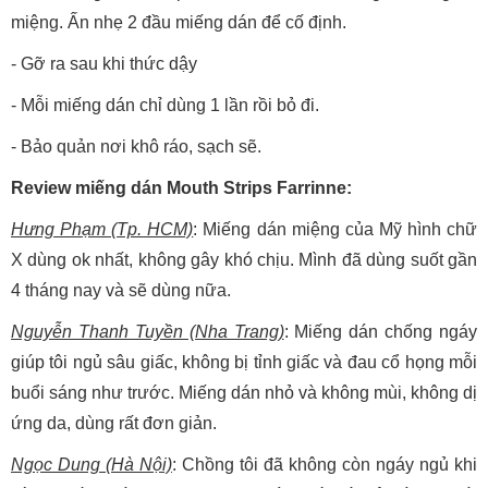
miệng. Ấn nhẹ 2 đầu miếng dán để cố định.
- Gỡ ra sau khi thức dậy
- Mỗi miếng dán chỉ dùng 1 lần rồi bỏ đi.
- Bảo quản nơi khô ráo, sạch sẽ.
Review miếng dán Mouth Strips Farrinne:
Hưng Phạm (Tp. HCM)
: Miếng dán miệng của Mỹ hình chữ
X dùng ok nhất, không gây khó chịu. Mình đã dùng suốt gần
4 tháng nay và sẽ dùng nữa.
Nguyễn Thanh Tuyền (Nha Trang)
: Miếng dán chống ngáy
giúp tôi ngủ sâu giấc, không bị tỉnh giấc và đau cổ họng mỗi
buổi sáng như trước. Miếng dán nhỏ và không mùi, không dị
ứng da, dùng rất đơn giản.
Ngọc Dung (Hà Nội)
: Chồng tôi đã không còn ngáy ngủ khi