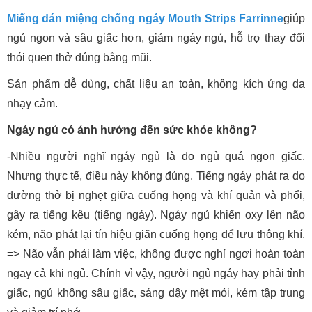
Miếng dán miệng chống ngáy Mouth Strips Farrinne
giúp
ngủ ngon và sâu giấc hơn, giảm ngáy ngủ, hỗ trợ thay đổi
thói quen thở đúng bằng mũi.
Sản phẩm dễ dùng, chất liệu an toàn, không kích ứng da
nhạy cảm.
Ngáy ngủ có ảnh hưởng đến sức khỏe không?
-Nhiều người nghĩ ngáy ngủ là do ngủ quá ngon giấc.
Nhưng thực tế, điều này không đúng. Tiếng ngáy phát ra do
đường thở bị nghẹt giữa cuống họng và khí quản và phổi,
gây ra tiếng kêu (tiếng ngáy). Ngáy ngủ khiến oxy lên não
kém, não phát lại tín hiệu giãn cuống họng để lưu thông khí.
=> Não vẫn phải làm việc, không được nghỉ ngơi hoàn toàn
ngay cả khi ngủ. Chính vì vậy, người ngủ ngáy hay phải tỉnh
giấc, ngủ không sâu giấc, sáng dậy mệt mỏi, kém tập trung