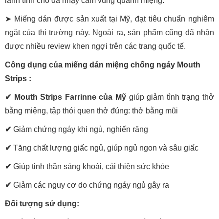
lành tính cho da nhạy cảm vùng quanh miệng.
➤ Miếng dán được sản xuất tại Mỹ, đạt tiêu chuẩn nghiêm
ngặt của thị trường này. Ngoài ra, sản phẩm cũng đã nhận
được nhiều review khen ngợi trên các trang quốc tế.
Công dụng của miếng dán miệng chống ngáy Mouth
Strips :
✔ Mouth Strips Farrinne của Mỹ
giúp giảm tình trạng thở
bằng miệng, tập thói quen thở đúng: thở bằng mũi
✔
Giảm chứng ngáy khi ngủ, nghiến răng
✔
Tăng chất lượng giấc ngủ, giúp ngủ ngon và sâu giấc
✔
Giúp tinh thần sảng khoái, cải thiện sức khỏe
✔
Giảm các nguy cơ do chứng ngáy ngủ gây ra
Đối tượng sử dụng: