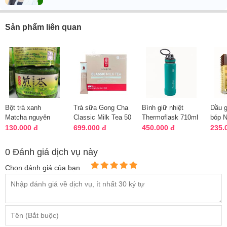
Sản phẩm liên quan
Bột trà xanh
Trà sữa Gong Cha
Bình giữ nhiệt
Dầu g
Matcha nguyên
Classic Milk Tea 50
Thermoflask 710ml
bóp N
chất của Nhật Bản
gói Hàn Quốc
USA chính hãng
Longe
130.000 đ
699.000 đ
450.000 đ
235.
60g
Oil c
0 Đánh giá dịch vụ này
Chọn đánh giá của bạn