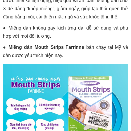
được thiết kế tiện dụng, hiệu quả và an toàn. Miếng dán chữ
X dễ dàng “khép miệng”, giảm ngáy, giúp tạo thói quen thở
đúng bằng mũi, cải thiện giấc ngủ và sức khỏe tổng thể.
● Miếng dán không gây kích ứng da, dễ sử dụng và phù
hợp với mọi đối tượng.
● Miếng dán Mouth Strips Farrinne
bán chạy tại Mỹ và
dần được yêu thích hiện nay.