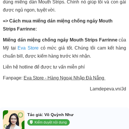
dùng miếng dán Mouth Strips. Chính nó giúp tôi và con gái
được ngủ ngon, tuyệt vời.
=> Cách mua miếng dán miệng chống ngáy Mouth
Strips Farrinne:
Miếng dán miệng chống ngáy Mouth Strips Farrinne
của
Mỹ tại
Eva Store
có mức giá tốt. Chúng tôi cam kết hàng
chuẩn bill, được kiểm hàng trước khi nhận.
Liên hệ hotline để được tư vấn miễn phí
Fanpage:
Eva Store - Hàng Ngoại Nhập Đà Nẵng
Lamdepeva.vn/Jd
Tác giả: Võ Quỳnh Như
Kiểm duyệt nội dung