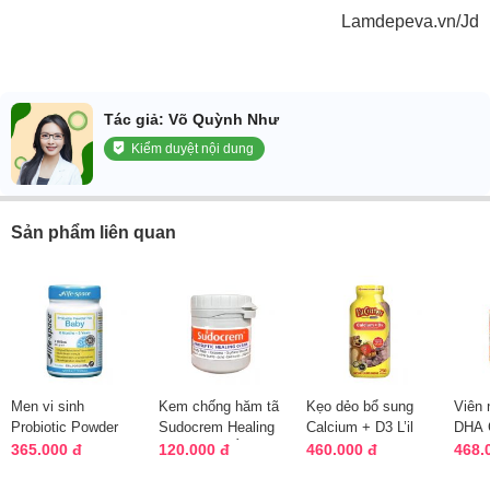
Lamdepeva.vn/Jd
Tác giả: Võ Quỳnh Như
Kiểm duyệt nội dung
Sản phẩm liên quan
Men vi sinh
Kem chống hăm tã
Kẹo dẻo bổ sung
Viên 
Probiotic Powder
Sudocrem Healing
Calcium + D3 L’il
DHA 
For Baby 40g Life
Cream của Úc,
Critters Gummies
bé He
365.000 đ
120.000 đ
460.000 đ
468.
Space Úc
dành cho bé
250 viên
60v