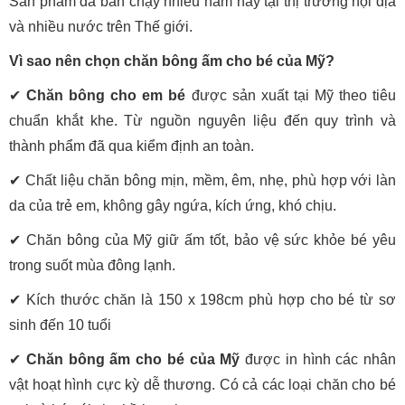
Sản phẩm đã bán chạy nhiều năm nay tại thị trường nội địa
và nhiều nước trên Thế giới.
Vì sao nên chọn chăn bông ấm cho bé của Mỹ?
✔
Chăn bông cho em bé
được sản xuất tại Mỹ theo tiêu
chuẩn khắt khe. Từ nguồn nguyên liệu đến quy trình và
thành phẩm đã qua kiểm định an toàn.
✔ Chất liệu chăn bông mịn, mềm, êm, nhẹ, phù hợp với làn
da của trẻ em, không gây ngứa, kích ứng, khó chịu.
✔ Chăn bông của Mỹ giữ ấm tốt, bảo vệ sức khỏe bé yêu
trong suốt mùa đông lạnh.
✔ Kích thước chăn là 150 x 198cm phù hợp cho bé từ sơ
sinh đến 10 tuổi
✔
Chăn bông ấm cho bé
của Mỹ
được in hình các nhân
vật hoạt hình cực kỳ dễ thương. Có cả các loại chăn cho bé