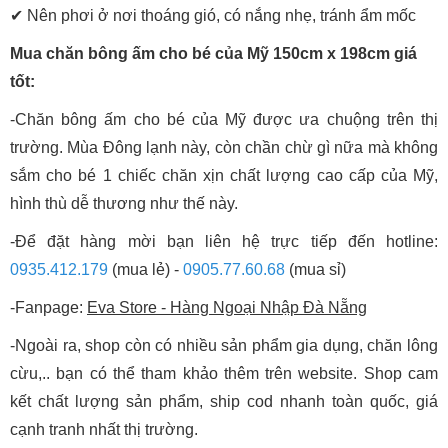
✔ Nên phơi ở nơi thoáng gió, có nắng nhẹ, tránh ẩm mốc
Mua chăn bông ấm cho bé của Mỹ 150cm x 198cm giá
tốt:
-Chăn bông ấm cho bé của Mỹ được ưa chuộng trên thị
trường. Mùa Đông lạnh này, còn chần chừ gì nữa mà không
sắm cho bé 1 chiếc chăn xịn chất lượng cao cấp của Mỹ,
hình thù dễ thương như thế này.
-Để đặt hàng mời bạn liên hệ trực tiếp đến hotline:
0935.412.179
(mua lẻ) -
0905.77.60.68
(mua sỉ)
-Fanpage:
Eva Store - Hàng Ngoại Nhập Đà Nẵng
-Ngoài ra, shop còn có nhiều sản phẩm gia dụng, chăn lông
cừu,.. bạn có thể tham khảo thêm trên website. Shop cam
kết chất lượng sản phẩm, ship cod nhanh toàn quốc, giá
cạnh tranh nhất thị trường.