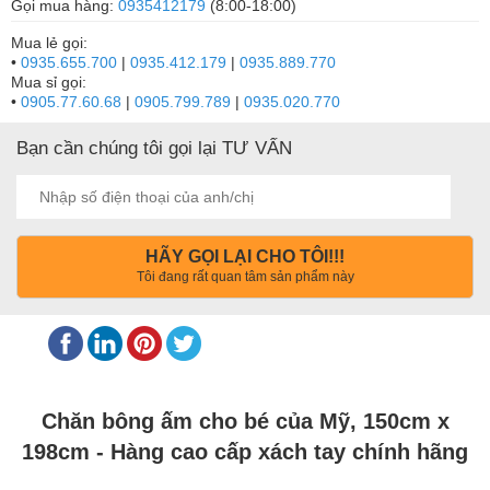
Gọi mua hàng:
0935412179
(8:00-18:00)
Mua lẻ gọi:
•
0935.655.700
|
0935.412.179
|
0935.889.770
Mua sỉ gọi:
•
0905.77.60.68
|
0905.799.789
|
0935.020.770
Bạn cần chúng tôi gọi lại TƯ VẤN
HÃY GỌI LẠI CHO TÔI!!!
Tôi đang rất quan tâm sản phẩm này
Chăn bông ấm cho bé của Mỹ, 150cm x
198cm
- Hàng cao cấp xách tay chính hãng