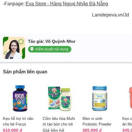
-Fanpage:
Eva Store - Hàng Ngoại Nhập Đà Nẵng
Lamdepeva.vn/Jd
Tác giả: Võ Quỳnh Như
Kiểm duyệt nội dung
Sản phẩm liên quan
Kẹo hỗ trợ trí não
Cốm tiêu hóa Muhi
Men vi sinh
Kẹo c
cho bé Focus
trị táo bón cho trẻ
Probiotic Powder
ăn M
Factor Kids của Mỹ
em - Nhật Bản nội
For Baby 40g Life
vị dâ
610.000 đ
Giá liên hệ
365.000 đ
345.