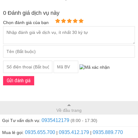
địa
Space Úc
Nhật
0 Đánh giá dịch vụ này
Chọn đánh giá của bạn
Gửi đánh giá
Về đầu trang
0935412179
Gọi Tư vấn dịch vụ:
(8:00 - 17:30)
0935.655.700
0935.412.179
0935.889.770
Mua lẻ gọi:
|
|