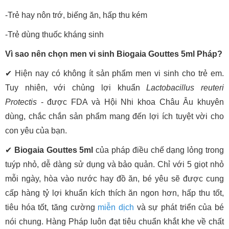
-Trẻ hay nôn trớ, biếng ăn, hấp thu kém
-Trẻ dùng thuốc kháng sinh
Vì sao nên chọn men vi sinh Biogaia Gouttes 5ml Pháp?
✔ Hiện nay có không ít sản phẩm men vi sinh cho trẻ em.
Tuy nhiên, với chủng lợi khuẩn
Lactobacillus reuteri
Protectis
- được FDA và Hội Nhi khoa Châu Âu khuyên
dùng, chắc chắn sản phẩm mang đến lợi ích tuyệt vời cho
con yêu của bạn.
✔
Biogaia Gouttes 5ml
của pháp điều chế dạng lỏng trong
tuýp nhỏ, dễ dàng sử dụng và bảo quản. Chỉ với 5 giọt nhỏ
mỗi ngày, hòa vào nước hay đồ ăn, bé yêu sẽ được cung
cấp hàng tỷ lợi khuẩn kích thích ăn ngon hơn, hấp thu tốt,
tiêu hóa tốt, tăng cường
miễn dịch
và sự phát triển của bé
nói chung. Hàng Pháp luôn đạt tiêu chuẩn khắt khe về chất