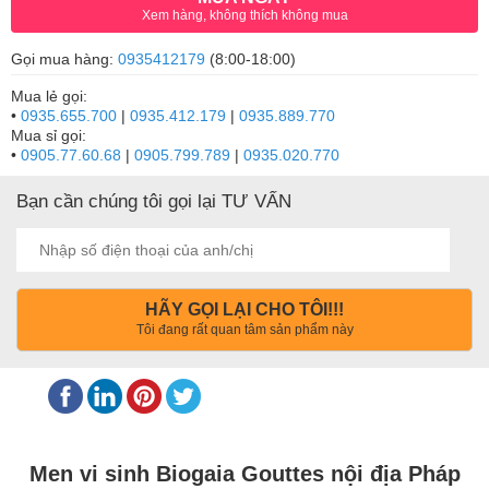
Xem hàng, không thích không mua
Gọi mua hàng:
0935412179
(8:00-18:00)
Mua lẻ gọi:
•
0935.655.700
|
0935.412.179
|
0935.889.770
Mua sỉ gọi:
•
0905.77.60.68
|
0905.799.789
|
0935.020.770
Bạn cần chúng tôi gọi lại TƯ VẤN
HÃY GỌI LẠI CHO TÔI!!!
Tôi đang rất quan tâm sản phẩm này
Men vi sinh Biogaia Gouttes nội địa Pháp