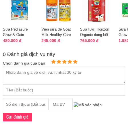
Sữa Pediasure
Viên sữa dê Goat
Sữa tươi Horizon
Sữa 
Grow & Gain
Milk Healthy Care
Organic dạng bột
Grow 
hương Vanilla hộp
Úc 300 viên, 2
870g cho bé trên 1
Fiber
480.000 đ
245.000 đ
765.000 đ
1.98
400g cho bé
hương vị
tuổi
0 Đánh giá dịch vụ này
Chọn đánh giá của bạn
Gửi đánh giá