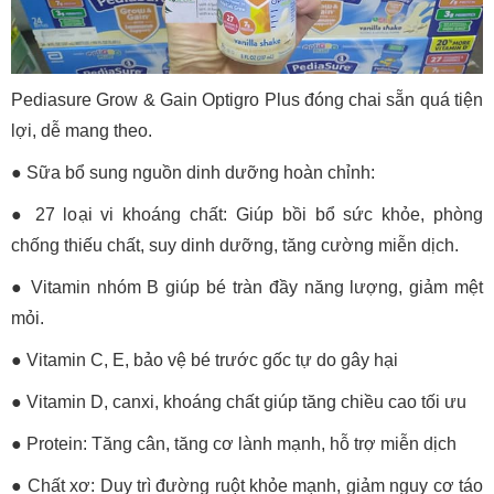
Pediasure Grow & Gain Optigro Plus đóng chai sẵn quá tiện
lợi, dễ mang theo.
● Sữa bổ sung nguồn dinh dưỡng hoàn chỉnh:
● 27 loại vi khoáng chất: Giúp bồi bổ sức khỏe, phòng
chống thiếu chất, suy dinh dưỡng, tăng cường miễn dịch.
● Vitamin nhóm B giúp bé tràn đầy năng lượng, giảm mệt
mỏi.
● Vitamin C, E, bảo vệ bé trước gốc tự do gây hại
● Vitamin D, canxi, khoáng chất giúp tăng chiều cao tối ưu
● Protein: Tăng cân, tăng cơ lành mạnh, hỗ trợ miễn dịch
● Chất xơ: Duy trì đường ruột khỏe mạnh, giảm nguy cơ táo