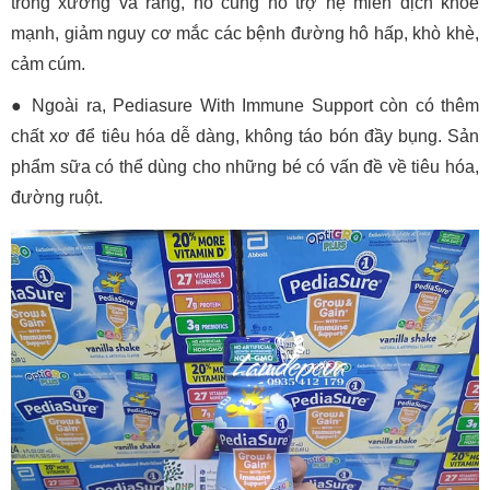
trong xương và răng, nó cũng hỗ trợ hệ miễn dịch khỏe
mạnh, giảm nguy cơ mắc các bệnh đường hô hấp, khò khè,
cảm cúm.
● Ngoài ra, Pediasure With Immune Support còn có thêm
chất xơ để tiêu hóa dễ dàng, không táo bón đầy bụng. Sản
phẩm sữa có thể dùng cho những bé có vấn đề về tiêu hóa,
đường ruột.