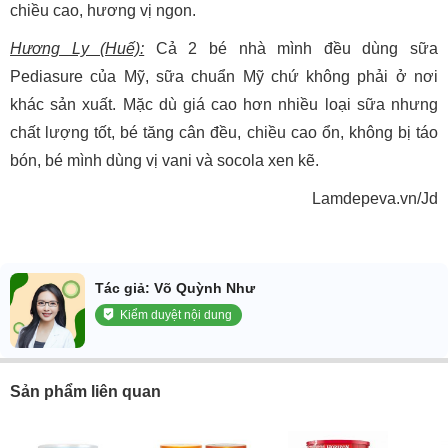
chiều cao, hương vị ngon.
Hương Ly (Huế):
Cả 2 bé nhà mình đều dùng sữa
Pediasure của Mỹ, sữa chuẩn Mỹ chứ không phải ở nơi
khác sản xuất. Mặc dù giá cao hơn nhiều loại sữa nhưng
chất lượng tốt, bé tăng cân đều, chiều cao ổn, không bị táo
bón, bé mình dùng vị vani và socola xen kẽ.
Lamdepeva.vn/Jd
Tác giả: Võ Quỳnh Như
Kiểm duyệt nội dung
Sản phẩm liên quan