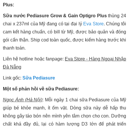
Plus:
Sữa nước Pediasure Grow & Gain Optigro Plus
thùng 24
chai x 237ml của Mỹ đang có tại đại lý
Eva Store
. Chúng tôi
cam kết hàng chuẩn, có bill từ Mỹ, được bảo quản và đóng
gói cẩn thận. Ship cod toàn quốc, được kiểm hàng trước khi
thanh toán.
Liên hệ hotline hoặc fanpage:
Eva Store - Hàng Ngoại Nhập
Đà Nẵng
Link gốc:
Sữa Pediasure
Một số phản hồi về sữa Pediasure:
Ngọc Ánh (Hà Nội)
: Mỗi ngày 1 chai sữa Pediasure của Mỹ
giúp bé khỏe mạnh, ít ốm vặt. Dòng sữa này dễ hấp thu
không gây táo bón nên mình yên tâm chọn cho con. Dưỡng
chất khá đầy đủ, lại có hàm lượng D3 lớn để phát triển