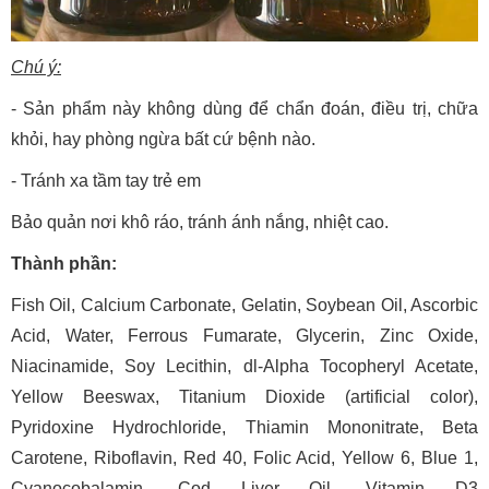
Chú ý:
- Sản phẩm này không dùng để chẩn đoán, điều trị, chữa
khỏi, hay phòng ngừa bất cứ bệnh nào.
- Tránh xa tầm tay trẻ em
Bảo quản nơi khô ráo, tránh ánh nắng, nhiệt cao.
Thành phần:
Fish Oil, Calcium Carbonate, Gelatin, Soybean Oil, Ascorbic
Acid, Water, Ferrous Fumarate, Glycerin, Zinc Oxide,
Niacinamide, Soy Lecithin, dl-Alpha Tocopheryl Acetate,
Yellow Beeswax, Titanium Dioxide (artificial color),
Pyridoxine Hydrochloride, Thiamin Mononitrate, Beta
Carotene, Riboflavin, Red 40, Folic Acid, Yellow 6, Blue 1,
Cyanocobalamin, Cod Liver Oil, Vitamin D3