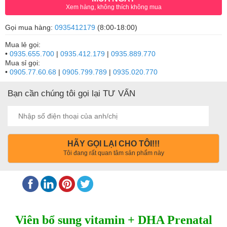
Xem hàng, không thích không mua
Gọi mua hàng:
0935412179
(8:00-18:00)
Mua lẻ gọi:
•
0935.655.700
|
0935.412.179
|
0935.889.770
Mua sỉ gọi:
•
0905.77.60.68
|
0905.799.789
|
0935.020.770
Bạn cần chúng tôi gọi lại TƯ VẤN
HÃY GỌI LẠI CHO TÔI!!!
Tôi đang rất quan tâm sản phẩm này
Viên bổ sung vitamin + DHA Prenatal