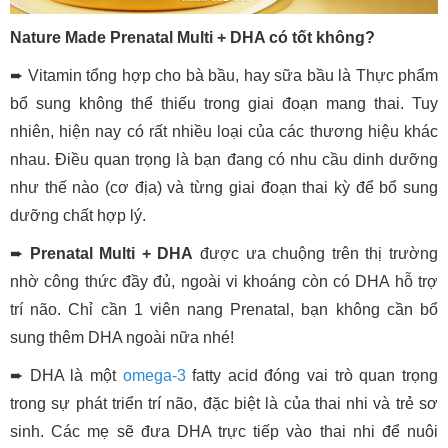
Nature Made Prenatal Multi + DHA có tốt không?
➨ Vitamin tổng hợp cho bà bầu, hay sữa bầu là Thực phẩm
bổ sung không thể thiếu trong giai đoạn mang thai. Tuy
nhiên, hiện nay có rất nhiều loại của các thương hiệu khác
nhau. Điều quan trọng là bạn đang có nhu cầu dinh dưỡng
như thế nào (cơ địa) và từng giai đoạn thai kỳ để bổ sung
dưỡng chất hợp lý.
➨
Prenatal Multi + DHA
được ưa chuộng trên thị trường
nhờ công thức đầy đủ, ngoài vi khoáng còn có DHA hỗ trợ
trí não. Chỉ cần 1 viên nang Prenatal, bạn không cần bổ
sung thêm DHA ngoài nữa nhé!
➨ DHA là một
omega-3
fatty acid đóng vai trò quan trọng
trong sự phát triển trí não, đặc biệt là của thai nhi và trẻ sơ
sinh. Các mẹ sẽ đưa DHA trực tiếp vào thai nhi để nuôi