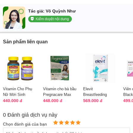
Tác giả: Võ Quỳnh Như
Kiểm duyệt nội dung
Sản phẩm liên quan
Vitamin Cho Phụ
Vitamin cho bà bầu
Elevit
Viên 
Nữ Mới Sinh
Pregnacare Max
Breastfeeding
Blac
Postnatal Multi
hộp 84 viên chuẩn
Bayer cho phụ nữ
Conce
440.000 đ
448.000 đ
569.000 đ
499.
DHA – 60 Viên
Anh
sau sinh 60 viên
56 vi
của Ú...
0 Đánh giá dịch vụ này
Chọn đánh giá của bạn