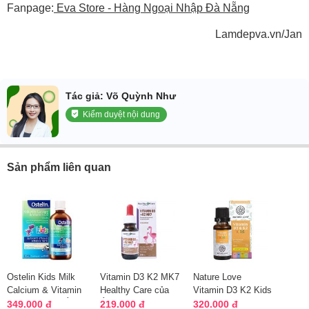
Fanpage:
Eva Store - Hàng Ngoại Nhập Đà Nẵng
Lamdepva.vn/Jan
Tác giả: Võ Quỳnh Như
Kiểm duyệt nội dung
Sản phẩm liên quan
Ostelin Kids Milk
Vitamin D3 K2 MK7
Nature Love
Calcium & Vitamin
Healthy Care của
Vitamin D3 K2 Kids
D3 Liquid của Úc
Úc Chai 25ml
20ml của Đức cho
349.000 đ
219.000 đ
320.000 đ