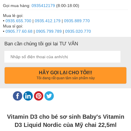
Gọi mua hàng:
0935412179
(8:00-18:00)
Mua lẻ gọi:
•
0935.655.700
|
0935.412.179
|
0935.889.770
Mua sỉ gọi:
•
0905.77.60.68
|
0905.799.789
|
0935.020.770
Bạn cần chúng tôi gọi lại TƯ VẤN
HÃY GỌI LẠI CHO TÔI!!!
Tôi đang rất quan tâm sản phẩm này
Vitamin D3 cho bé sơ sinh Baby's Vitamin
D3 Liquid Nordic của Mỹ chai 22,5ml