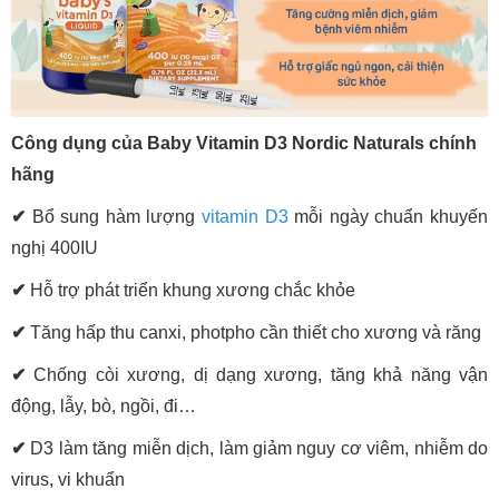
Công dụng của Baby Vitamin D3 Nordic Naturals chính
hãng
✔
Bổ sung hàm lượng
vitamin D3
mỗi ngày chuẩn khuyến
nghị 400IU
✔
Hỗ trợ phát triển khung xương chắc khỏe
✔
Tăng hấp thu canxi, photpho cần thiết cho xương và răng
✔
Chống còi xương, dị dạng xương, tăng khả năng vận
động, lẫy, bò, ngồi, đi…
✔
D3 làm tăng miễn dịch, làm giảm nguy cơ viêm, nhiễm do
virus, vi khuẩn