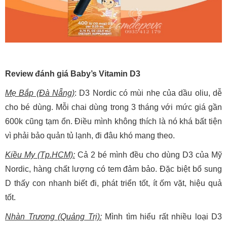
Review đánh giá Baby’s Vitamin D3
Mẹ Bắp (Đà Nẵng)
: D3 Nordic có mùi nhẹ của dầu oliu, dễ
cho bé dùng. Mỗi chai dùng trong 3 tháng với mức giá gần
600k cũng tạm ổn. Điều mình không thích là nó khá bất tiện
vì phải bảo quản tủ lạnh, đi đâu khó mang theo.
Kiều My (Tp.HCM):
Cả 2 bé mình đều cho dùng D3 của Mỹ
Nordic, hàng chất lượng có tem đảm bảo. Đặc biệt bổ sung
D thấy con nhanh biết đi, phát triển tốt, ít ốm vặt, hiệu quả
tốt.
Nhàn Trương (Quảng Trị):
Mình tìm hiểu rất nhiều loại D3