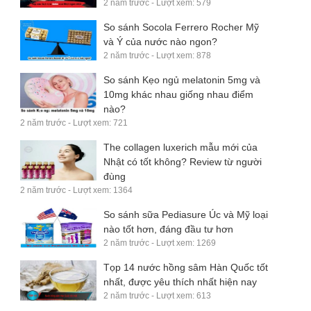
2 năm trước - Lượt xem: 579
So sánh Socola Ferrero Rocher Mỹ
và Ý của nước nào ngon?
2 năm trước - Lượt xem: 878
So sánh Kẹo ngủ melatonin 5mg và
10mg khác nhau giống nhau điểm
nào?
2 năm trước - Lượt xem: 721
The collagen luxerich mẫu mới của
Nhật có tốt không? Review từ người
đùng
2 năm trước - Lượt xem: 1364
So sánh sữa Pediasure Úc và Mỹ loại
nào tốt hơn, đáng đầu tư hơn
2 năm trước - Lượt xem: 1269
Tọp 14 nước hồng sâm Hàn Quốc tốt
nhất, được yêu thích nhất hiện nay
2 năm trước - Lượt xem: 613