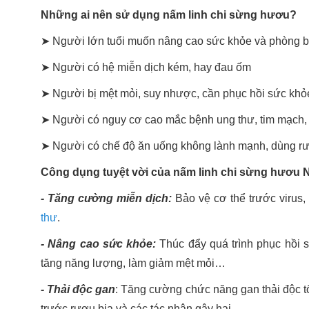
Những ai nên sử dụng nấm linh chi sừng hươu?
➤
Người lớn tuổi muốn nâng cao sức khỏe và phòng b
➤
Người có hệ miễn dịch kém, hay đau ốm
➤
Người bị mệt mỏi, suy nhược, cần phục hồi sức kh
➤
Người có nguy cơ cao mắc bệnh ung thư, tim mạch, hu
➤
Người có chế độ ăn uống không lành mạnh, dùng rượu
Công dụng tuyệt vời của nấm linh chi sừng hươu
- Tăng cường miễn dịch:
Bảo vệ cơ thể trước virus
thư
.
- Nâng cao sức khỏe:
Thúc đẩy quá trình phục hồi s
tăng năng lượng, làm giảm mệt mỏi…
- Thải độc gan
: Tăng cường chức năng gan thải độc t
trước rượu bia và các tác nhân gây hại.