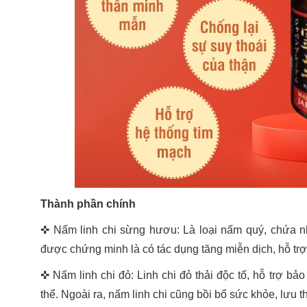
Thành phần chính
✜
Nấm linh chi sừng hươu: Là loại nấm quý, chứa nh
được chứng minh là có tác dụng tăng miễn dịch, hỗ tr
✜
Nấm linh chi đỏ: Linh chi đỏ thải độc tố, hỗ trợ b
thể. Ngoài ra, nấm linh chi cũng bồi bổ sức khỏe, lưu t