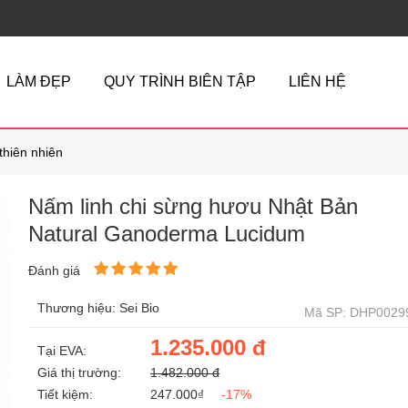
LÀM ĐẸP
QUY TRÌNH BIÊN TẬP
LIÊN HỆ
thiên nhiên
Nấm linh chi sừng hươu Nhật Bản
Natural Ganoderma Lucidum
Đánh giá
Thương hiệu: Sei Bio
Mã SP: DHP0029
1.235.000 đ
Tại EVA:
Giá thị trường:
1.482.000 đ
Tiết kiệm:
247.000₫
-17%