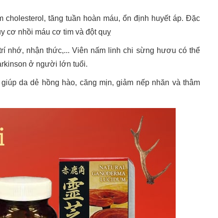
 cholesterol, tăng tuần hoàn máu, ổn định huyết áp. Đặc
y cơ nhồi máu cơ tim và đột quỵ
trí nhớ, nhận thức,... Viên nấm linh chi sừng hươu có thể
arkinson ở người lớn tuổi.
 giúp da dẻ hồng hào, căng mịn, giảm nếp nhăn và thâm