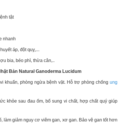
ệnh tật
ỏe nhanh
yết áp, đột quỵ,...
 bia, béo phì, thừa cân,..
 Nhật Bản Natural Ganoderma Lucidum
, vi khuẩn, phòng ngừa bệnh vặt. Hỗ trợ phòng chống
ung
ức khỏe sau đau ốm, bổ sung vi chất, hợp chất quý giúp
ố, làm giảm nguy cơ viêm gan, xơ gan. Bảo vệ gan tốt hơn