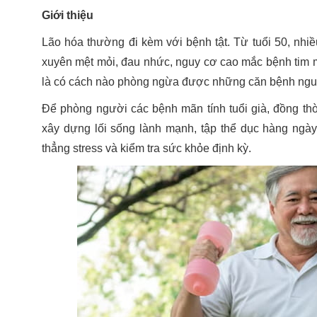
Giới thiệu
Lão hóa thường đi kèm với bệnh tật. Từ tuổi 50, nh
xuyên mệt mỏi, đau nhức, nguy cơ cao mắc bệnh tim mạ
là có cách nào phòng ngừa được những căn bệnh ng
Để phòng người các bệnh mãn tính tuổi già, đồng thời
xây dựng lối sống lành mạnh, tập thể dục hàng ngày
thẳng stress và kiểm tra sức khỏe định kỳ.