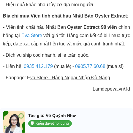
- Hiệu quả khác nhau tùy cơ địa mỗi người.
Địa chỉ mua Viên tinh chất hàu Nhật Bản Oyster Extract:
- Viên tinh chất hàu Nhật Bản
Oyster Extract 90 viên
chính
hãng tại
Eva Store
với giá tốt. Hàng cam kết có bill mua trực
tiếp, date xa, cập nhật liên tục và mức giá cạnh tranh nhất.
- Dịch vụ ship cod nhanh, sỉ lẻ toàn quốc.
- Liên hệ:
0935.412.179
(mua lẻ) -
0905.77.60.68
(mua sỉ)
- Fanpage: E
va Store - Hàng Ngoại Nhập Đà Nẵng
Lamdepeva.vn/Jd
Tác giả: Võ Quỳnh Như
Kiểm duyệt nội dung