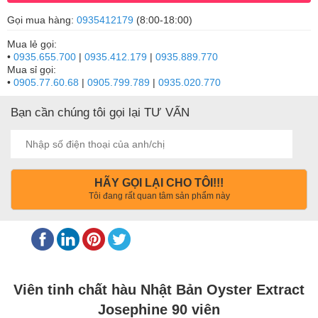
Gọi mua hàng:
0935412179
(8:00-18:00)
Mua lẻ gọi:
•
0935.655.700
|
0935.412.179
|
0935.889.770
Mua sỉ gọi:
•
0905.77.60.68
|
0905.799.789
|
0935.020.770
Bạn cần chúng tôi gọi lại TƯ VẤN
HÃY GỌI LẠI CHO TÔI!!!
Tôi đang rất quan tâm sản phẩm này
Viên tinh chất hàu Nhật Bản Oyster Extract
Josephine 90 viên