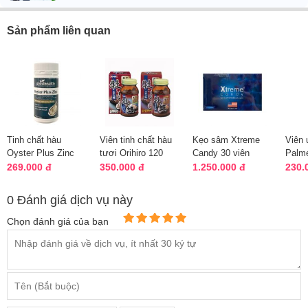
Sản phẩm liên quan
Tinh chất hàu
Viên tinh chất hàu
Kẹo sâm Xtreme
Viên
Oyster Plus Zinc
tươi Orihiro 120
Candy 30 viên
Palm
Goodhealth mẫu
viên chính hãng
Malaysia chính
Purit
269.000 đ
350.000 đ
1.250.000 đ
230.
mới nhất 60 vi...
Nhật
hãng mẫu mới
viên g
0 Đánh giá dịch vụ này
Chọn đánh giá của bạn