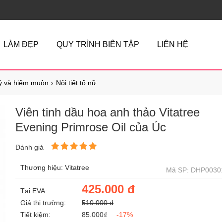
LÀM ĐẸP
QUY TRÌNH BIÊN TẬP
LIÊN HỆ
lý và hiếm muộn
Nội tiết tố nữ
Viên tinh dầu hoa anh thảo Vitatree
Evening Primrose Oil của Úc
Đánh giá
Thương hiệu: Vitatree
Mã SP: DHP0030
425.000 đ
Tại EVA:
Giá thị trường:
510.000 đ
Tiết kiệm:
85.000₫
-17%