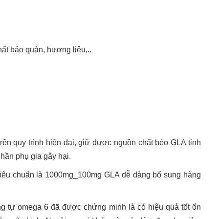
hất bảo quản, hương liệu,..
h
rên quy trình hiện đại, giữ được nguồn chất béo GLA tinh
hần phụ gia gây hại.
 tiêu chuẩn là 1000mg_100mg GLA dễ dàng bổ sung hàng
ng tự omega 6 đã được chứng minh là có hiệu quả tốt ổn