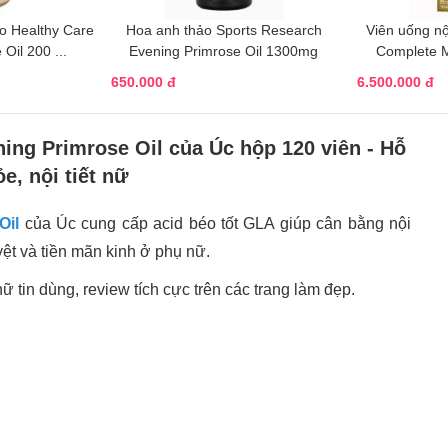
o Healthy Care
Hoa anh thảo Sports Research
Viên uống nội
Oil 200 ...
Evening Primrose Oil 1300mg
Complete M
650.000 đ
6.500.000 đ
ning Primrose Oil của Úc hộp 120 viên - Hỗ
e, nội tiết nữ
Oil
của Úc cung cấp acid béo tốt GLA giúp cân bằng nội
yệt và tiền mãn kinh ở phụ nữ.
 tin dùng, review tích cực trên các trang làm đẹp.