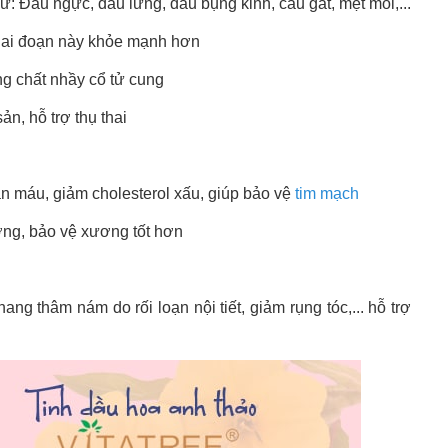
ư: Đau ngực, đau lưng, đau bụng kinh, cáu gắt, mệt mỏi,...
 giai đoạn này khỏe mạnh hơn
ăng chất nhầy cổ tử cung
n, hỗ trợ thụ thai
n máu, giảm cholesterol xấu, giúp bảo vệ
tim mạch
ơng, bảo vệ xương tốt hơn
ng thâm nám do rối loạn nội tiết, giảm rụng tóc,... hỗ trợ