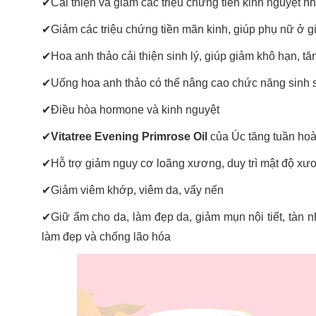
✔
Cải thiện và giảm các triệu chứng tiền kinh nguyệt nh
✔
Giảm các triệu chứng tiền mãn kinh, giúp phụ nữ ở
✔
Hoa anh thảo cải thiện sinh lý, giúp giảm khô hạn, t
✔
Uống hoa anh thảo có thể nâng cao chức năng sinh sả
✔
Điều hòa hormone và kinh nguyệt
✔
Vitatree Evening Primrose Oil
của Úc tăng tuần hoà
✔
Hỗ trợ giảm nguy cơ loãng xương, duy trì mật độ xư
✔
Giảm viêm khớp, viêm da, vẩy nến
✔
Giữ ẩm cho da, làm đẹp da, giảm mụn nội tiết, tàn nha
làm đẹp và chống lão hóa