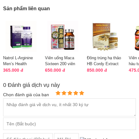
Sản phẩm liên quan
Natrol L-Arginine
Viên uống Maca
Đông trùng hạ thảo
Viên 
Men’s Health
Sixteen 200 viên
HB Cordy Extract
hàu 
3000mg dành riêng
Nhật Bản bổ thận
60 viên của Healthy
Extra
365.000 đ
650.000 đ
850.000 đ
475.
cho nam giớ...
tráng dương
Beau...
Nhật
0 Đánh giá dịch vụ này
Chọn đánh giá của bạn