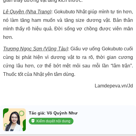
gian thấy dương vật tăng kích thước.
Lê Quyền (Nha Trang)
: Gokubuto Nhật giúp mình tự tin hơn,
nó làm tăng ham muốn và tăng size dương vật. Bản thân
mình thấy rõ hiệu quả. Đời sống vợ chồng được viên mãn
hơn.
Trương Ngọc Sơn (Vũng Tàu)
: Giấu vợ uống Gokubuto cuối
cùng bị phát hiện vì dương vật to ra rõ, thời gian cương
cứng lâu hơn, cơ thể bớt mệt mỏi sau mỗi lần “lâm trận”.
Thuốc tốt của Nhật yên tâm dùng.
Lamdepeva.vn/Jd
Tác giả: Võ Quỳnh Như
Kiểm duyệt nội dung