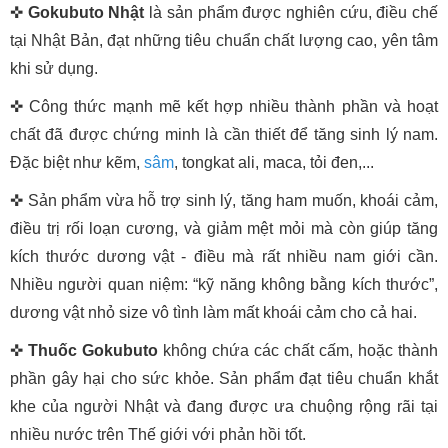
✜
Gokubuto Nhật
là sản phẩm được nghiên cứu, điều chế
tại Nhật Bản, đạt những tiêu chuẩn chất lượng cao, yên tâm
khi sử dụng.
✜ Công thức mạnh mẽ kết hợp nhiều thành phần và hoạt
chất đã được chứng minh là cần thiết để tăng sinh lý nam.
Đặc biệt như kẽm,
sâm
, tongkat ali, maca, tỏi đen,...
✜
Sản phẩm vừa hỗ trợ sinh lý, tăng ham muốn, khoái cảm,
điều trị rối loạn cương, và giảm mệt mỏi mà còn giúp tăng
kích thước dương vật - điều mà rất nhiều nam giới cần.
Nhiều người quan niệm: “kỹ năng không bằng kích thước”,
dương vật nhỏ size vô tình làm mất khoái cảm cho cả hai.
✜
Thuốc Gokubuto
không chứa các chất cấm, hoặc thành
phần gây hại cho sức khỏe. Sản phẩm đạt tiêu chuẩn khắt
khe của người Nhật và đang được ưa chuộng rộng rãi tại
nhiều nước trên Thế giới với phản hồi tốt.