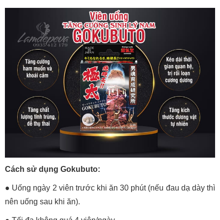
Cách sử dụng Gokubuto:
● Uống ngày 2 viên trước khi ăn 30 phút (nếu đau dạ dày thì
nên uống sau khi ăn).