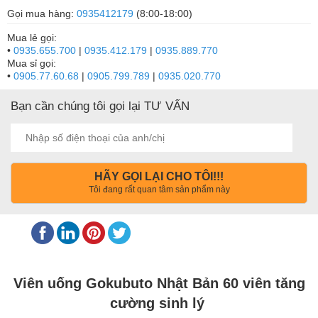
Gọi mua hàng:
0935412179
(8:00-18:00)
Mua lẻ gọi:
•
0935.655.700
|
0935.412.179
|
0935.889.770
Mua sỉ gọi:
•
0905.77.60.68
|
0905.799.789
|
0935.020.770
Bạn cần chúng tôi gọi lại TƯ VẤN
HÃY GỌI LẠI CHO TÔI!!!
Tôi đang rất quan tâm sản phẩm này
Viên uống Gokubuto Nhật Bản 60 viên tăng
cường sinh lý