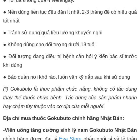
●
Tối đa không quá 4 viên/ngày.
●
Nên dùng liên tục đều đặn ít nhất 2-3 tháng để có hiệu quả
tốt nhất
●
Tránh sử dụng quá liều lượng khuyến nghị
●
Không dùng cho đối tượng dưới 18 tuổi
●
Đối tượng đang điều trị bệnh cần hỏi ý kiến bác sĩ trước
khi dùng
●
Bảo quản nơi khô ráo, luôn vặn kỹ nắp sau khi sử dụng
(*) Gokubuto là thực phẩm chức năng, không có tác dụng
thay thế thuốc chữa bệnh. Tác dụng của sản phẩm nhanh
hay chậm tùy thuộc vào cơ địa của mỗi người.
Địa chỉ mua thuốc Gokubuto chính hãng Nhật Bản:
-
Viên uống tăng cường sinh lý nam Gokubuto Nhật Bản
chính hãng được đại lý
Eva Store
phân phối sỉ và lẻ toàn