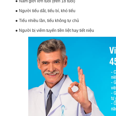
● Nam giới lớn tuổi (trên 18 tuổi)
● Người tiểu dắt, tiểu bí, khó tiểu
● Tiểu nhiều lần, tiểu không tự chủ
● Người bị viêm tuyến tiền liệt hay tiết niệu