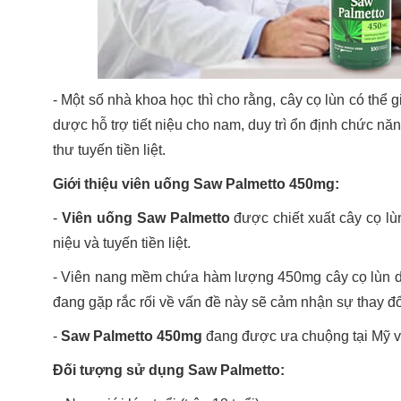
- Một số nhà khoa học thì cho rằng, cây cọ lùn có thể gi
dược hỗ trợ tiết niệu cho nam, duy trì ổn định chức nă
thư tuyến tiền liệt.
Giới thiệu viên uống Saw Palmetto 450mg:
-
Viên uống Saw Palmetto
được chiết xuất cây cọ lùn 
niệu và tuyến tiền liệt.
- Viên nang mềm chứa hàm lượng 450mg cây cọ lùn dễ
đang gặp rắc rối về vấn đề này sẽ cảm nhận sự thay đổi c
-
Saw Palmetto 450mg
đang được ưa chuộng tại Mỹ v
Đối tượng sử dụng Saw Palmetto: