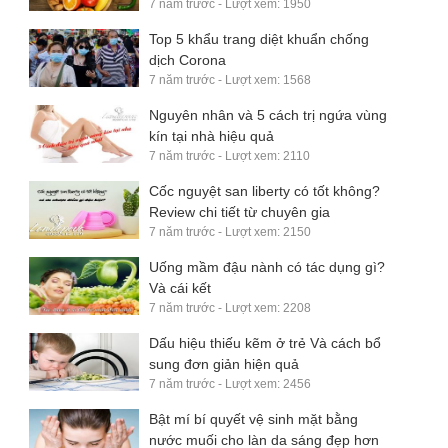
7 năm trước - Lượt xem: 1950
Top 5 khẩu trang diệt khuẩn chống
dịch Corona
7 năm trước - Lượt xem: 1568
Nguyên nhân và 5 cách trị ngứa vùng
kín tại nhà hiệu quả
7 năm trước - Lượt xem: 2110
Cốc nguyệt san liberty có tốt không?
Review chi tiết từ chuyên gia
7 năm trước - Lượt xem: 2150
Uống mầm đậu nành có tác dụng gì?
Và cái kết
7 năm trước - Lượt xem: 2208
Dấu hiệu thiếu kẽm ở trẻ Và cách bổ
sung đơn giản hiện quả
7 năm trước - Lượt xem: 2456
Bật mí bí quyết vệ sinh mặt bằng
nước muối cho làn da sáng đẹp hơn