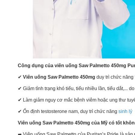
Công dụng của viên uống Saw Palmetto 450mg Puri
✔
Viên uống Saw Palmetto 450mg
duy trì chức năng tu
✔ Giảm tình trạng khó tiểu, tiểu nhiều lần, tiểu dắt,... do 
✔ Làm giảm nguy cơ mắc bệnh viêm hoặc ung thư tuyến
✔ Ổn định testosterone nam, duy trì chức năng
sinh lý
Viên uống Saw Palmetto 450mg của Mỹ có tốt khô
➦ Viên uống Saw Palmetto của Puritan’s Pride là sản p