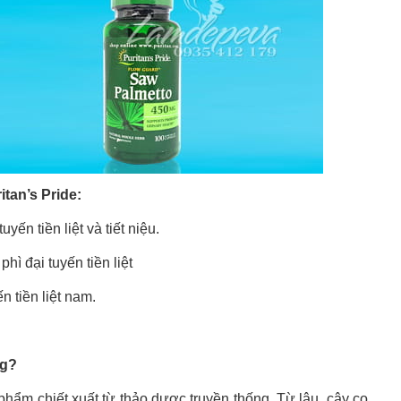
tan’s Pride:
yến tiền liệt và tiết niệu.
phì đại tuyến tiền liệt
 tiền liệt nam.
ng?
hẩm chiết xuất từ thảo dược truyền thống. Từ lâu, cây cọ