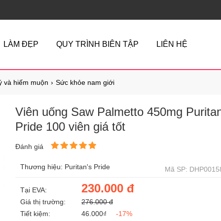
LÀM ĐẸP
QUY TRÌNH BIÊN TẬP
LIÊN HỆ
lý và hiếm muộn
Sức khỏe nam giới
Viên uống Saw Palmetto 450mg Puritan
Pride 100 viên giá tốt
Đánh giá
Thương hiệu: Puritan's Pride
Mã SP: DHP0015
230.000 đ
Tại EVA:
Giá thị trường:
276.000 đ
Tiết kiệm:
46.000₫
-17%