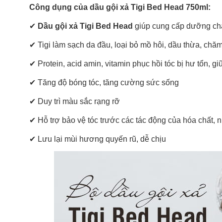
Công dụng của dầu gội xả Tigi Bed Head 750ml:
✔
Dầu gội xả Tigi Bed Head
giúp cung cấp dưỡng chấ
✔
Tigi làm sạch da đầu, loại bỏ mồ hôi, dầu thừa, chă
✔
Protein, acid amin, vitamin phục hồi tóc bị hư tổn, g
✔
Tăng độ bóng tóc, tăng cường sức sống
✔
Duy trì màu sắc rạng rỡ
✔
Hỗ trợ bảo vệ tóc trước các tác động của hóa chất, nhi
✔
Lưu lại mùi hương quyến rũ, dễ chịu