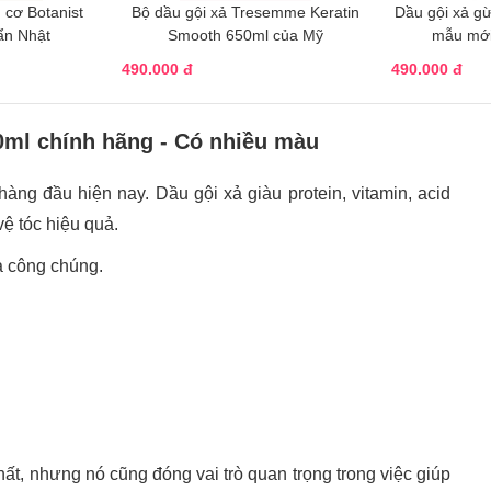
̃u cơ Botanist
Bộ dầu gội xả Tresemme Keratin
Dầu gội xả gừ
̉n Nhật
Smooth 650ml của Mỹ
mẫu mới
490.000 đ
490.000 đ
50ml chính hãng - Có nhiều màu
hàng đầu hiện nay. Dầu gội xả giàu protein, vitamin, acid
ệ tóc hiệu quả.
a công chúng.
, nhưng nó cũng đóng vai trò quan trọng trong việc giúp