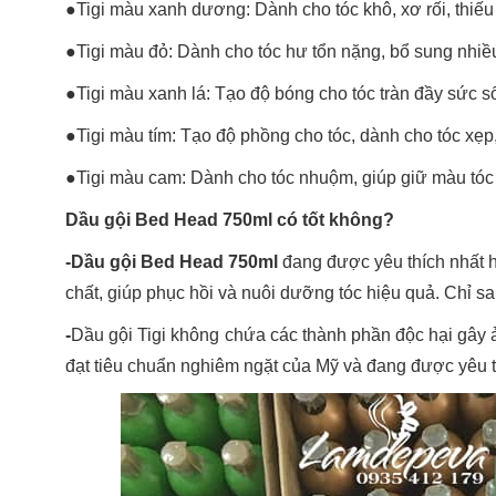
●Tigi màu xanh dương: Dành cho tóc khô, xơ rối, thiếu
●Tigi màu đỏ: Dành cho tóc hư tổn nặng, bổ sung nhiề
●Tigi màu xanh lá: Tạo độ bóng cho tóc tràn đầy sức s
●Tigi màu tím: Tạo độ phồng cho tóc, dành cho tóc xẹp,
●Tigi màu cam: Dành cho tóc nhuộm, giúp giữ màu tóc 
Dầu gội Bed Head 750ml có tốt không?
-Dầu gội Bed Head 750ml
đang được yêu thích nhất h
chất, giúp phục hồi và nuôi dưỡng tóc hiệu quả. Chỉ sa
-
Dầu gội Tigi không chứa các thành phần độc hại gâ
đạt tiêu chuẩn nghiêm ngặt của Mỹ và đang được yêu th