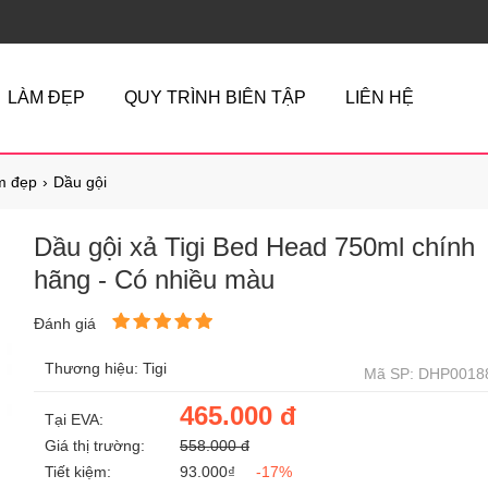
LÀM ĐẸP
QUY TRÌNH BIÊN TẬP
LIÊN HỆ
m đẹp
Dầu gội
Dầu gội xả Tigi Bed Head 750ml chính
hãng - Có nhiều màu
Đánh giá
Thương hiệu: Tigi
Mã SP: DHP0018
465.000 đ
Tại EVA:
Giá thị trường:
558.000 đ
Tiết kiệm:
93.000₫
-17%