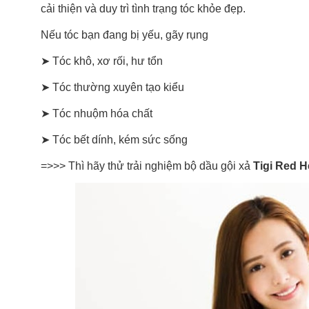
cải thiện và duy trì tình trạng tóc khỏe đẹp.
Nếu tóc bạn đang bị yếu, gãy rụng
➤ Tóc khô, xơ rối, hư tổn
➤ Tóc thường xuyên tạo kiểu
➤ Tóc nhuộm hóa chất
➤ Tóc bết dính, kém sức sống
=>>> Thì hãy thử trải nghiệm bộ dầu gội xả
Tigi Red 