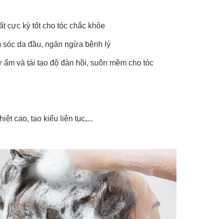
t cực kỳ tốt cho tóc chắc khỏe
m sóc da đầu, ngăn ngừa bệnh lý
iữ ẩm và tái tạo độ đàn hồi, suôn mềm cho tóc
ệt cao, tạo kiểu liên tục,...