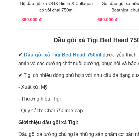
Bộ dầu gội xả OGX Biotin & Collagen
Set dầu gội xả hư
có vòi chai 750ml
Botanical chuâ
860.000 đ
660.000 đ
Dầu gội xả Tigi Bed Head 7
✔
Dầu gội xả Tigi Bed Head 750ml
được yêu thích 
amin và các dưỡng chất nuôi dưỡng, phục hồi và bảo v
✔
Tigi có nhiều dòng phù hợp với nhu cầu đa dạng củ
- Xuất xứ: Mỹ
- Thương hiệu: Tigi
- Quy cách: Chai 750ml x cặp
Giới thiệu dầu gội xả Tigi:
Dầu gội xả tưởng chừng là những sản phẩm cơ bản nhất