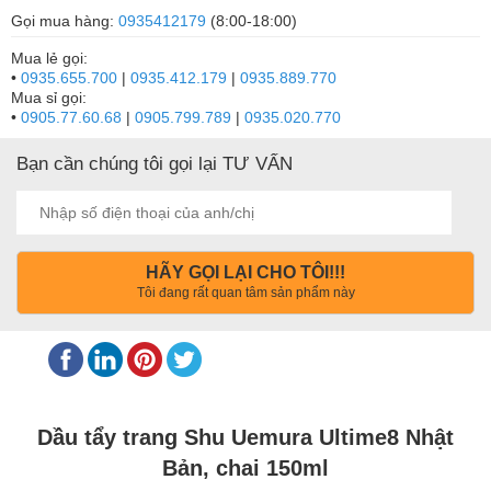
Gọi mua hàng:
0935412179
(8:00-18:00)
Mua lẻ gọi:
•
0935.655.700
|
0935.412.179
|
0935.889.770
Mua sỉ gọi:
•
0905.77.60.68
|
0905.799.789
|
0935.020.770
Bạn cần chúng tôi gọi lại TƯ VẤN
HÃY GỌI LẠI CHO TÔI!!!
Tôi đang rất quan tâm sản phẩm này
Dầu tẩy trang Shu Uemura Ultime8 Nhật
Bản, chai 150ml