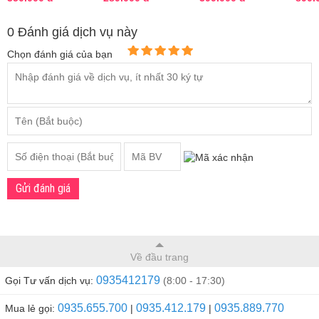
Hàn Quốc
Bản chính hãng
Peat
cấp c
0 Đánh giá dịch vụ này
Chọn đánh giá của bạn
Gửi đánh giá
Về đầu trang
0935412179
Gọi Tư vấn dịch vụ:
(8:00 - 17:30)
0935.655.700
0935.412.179
0935.889.770
Mua lẻ gọi:
|
|