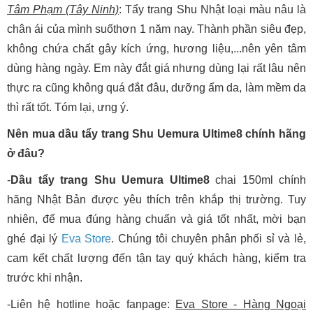
Tâm Phạm (Tây Ninh)
: Tẩy trang Shu Nhật loại màu nâu là
chân ái của mình suốthơn 1 năm nay. Thành phần siêu đẹp,
không chứa chất gây kích ứng, hương liệu,...nên yên tâm
dùng hàng ngày. Em này đắt giá nhưng dùng lại rất lâu nên
thực ra cũng không quá đắt đâu, dưỡng ẩm da, làm mềm da
thì rất tốt. Tóm lại, ưng ý.
Nên mua dầu tẩy trang Shu Uemura Ultime8 chính hãng
ở đâu?
-
Dầu tẩy trang Shu Uemura Ultime8
chai 150ml chính
hãng Nhật Bản được yêu thích trên khắp thị trường. Tuy
nhiên, để mua đúng hàng chuẩn và giá tốt nhất, mời bạn
ghé đại lý
Eva Store
. Chúng tôi chuyên phân phối sỉ và lẻ,
cam kết chất lượng đến tận tay quý khách hàng, kiểm tra
trước khi nhận.
-Liên hệ hotline hoặc fanpage:
Eva Store - Hàng Ngoại