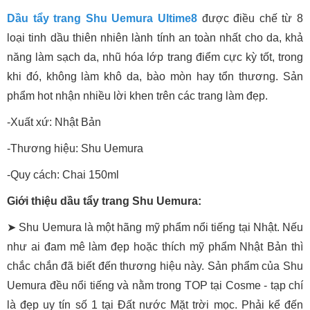
Dầu tẩy trang Shu Uemura Ultime8
được điều chế từ 8
loại tinh dầu thiên nhiên lành tính an toàn nhất cho da, khả
năng làm sạch da, nhũ hóa lớp trang điểm cực kỳ tốt, trong
khi đó, không làm khô da, bào mòn hay tổn thương. Sản
phẩm hot nhận nhiều lời khen trên các trang làm đẹp.
-Xuất xứ: Nhật Bản
-Thương hiệu: Shu Uemura
-Quy cách: Chai 150ml
Giới thiệu dầu tẩy trang Shu Uemura:
➤ Shu Uemura là một hãng mỹ phẩm nổi tiếng tại Nhật. Nếu
như ai đam mê làm đẹp hoặc thích mỹ phẩm Nhật Bản thì
chắc chắn đã biết đến thương hiệu này. Sản phẩm của Shu
Uemura đều nổi tiếng và nằm trong TOP tại Cosme - tạp chí
là đẹp uy tín số 1 tại Đất nước Mặt trời mọc. Phải kể đến