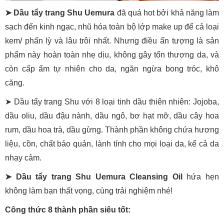
➤ Dầu tẩy trang Shu Uemura
đã quá hot bởi khả năng làm
sạch đến kinh ngạc, nhũ hóa toàn bộ lớp make up để cả loại
kem/ phấn lỳ và lâu trôi nhất. Nhưng điều ấn tượng là sản
phẩm này hoàn toàn nhẹ dịu, không gây tổn thương da, và
còn cấp ẩm tự nhiên cho da, ngăn ngừa bong tróc, khô
căng.
➤ Dầu tẩy trang Shu với 8 loại tinh dầu thiên nhiên: Jojoba,
dầu oliu, dầu đậu nành, dầu ngô, bơ hạt mỡ, dầu cây hoa
rum, dầu hoa trà, dầu gừng. Thành phần không chứa hương
liệu, cồn, chất bảo quản, lành tính cho mọi loại da, kể cả da
nhạy cảm.
➤ Dầu tẩy trang Shu Uemura Cleansing Oil
hứa hẹn
không làm bạn thất vọng, cùng trải nghiệm nhé!
Công thức 8 thành phần siêu tốt: