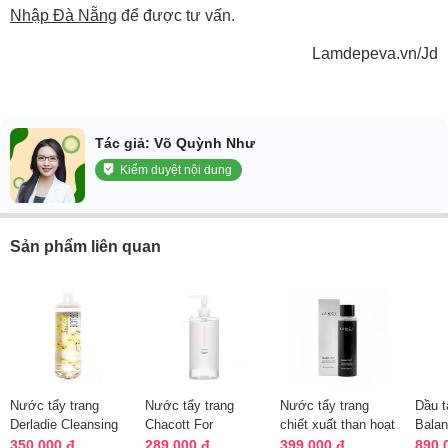
Nhập Đà Nẵng
để được tư vấn.
Lamdepeva.vn/Jd
Tác giả: Võ Quỳnh Như
Kiểm duyệt nội dung
Sản phẩm liên quan
Nước tẩy trang
Nước tẩy trang
Nước tẩy trang
Dầu t
Derladie Cleansing
Chacott For
chiết xuất than hoạt
Balan
Water Witch Hazel
Professionals Nhật
tính Lanci Black
Clean
350.000 đ
289.000 đ
399.000 đ
890.