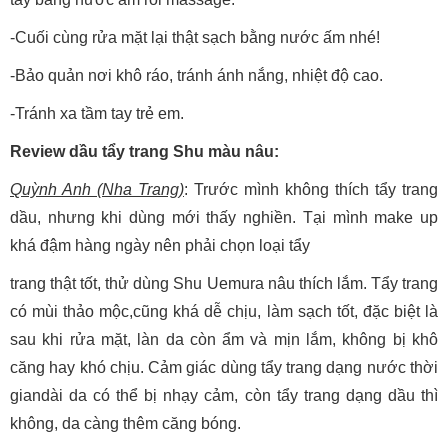
-Cuối cùng rửa mặt lại thật sạch bằng nước ấm nhé!
-Bảo quản nơi khô ráo, tránh ánh nắng, nhiệt độ cao.
-Tránh xa tầm tay trẻ em.
Review dầu tẩy trang Shu màu nâu:
Quỳnh Anh (Nha Trang)
: Trước mình không thích tẩy trang
dầu, nhưng khi dùng mới thấy nghiền. Tại mình make up
khá đậm hàng ngày nên phải chọn loại tẩy
trang thật tốt, thử dùng Shu Uemura nâu thích lắm. Tẩy trang
có mùi thảo mộc,cũng khá dễ chịu, làm sạch tốt, đặc biệt là
sau khi rửa mặt, làn da còn ẩm và mịn lắm, không bị khô
căng hay khó chịu. Cảm giác dùng tẩy trang dạng nước thời
giandài da có thể bị nhạy cảm, còn tẩy trang dạng dầu thì
không, da càng thêm căng bóng.