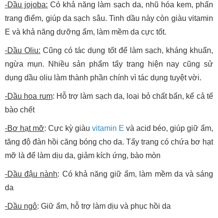
-Dầu jojoba:
Có khả năng làm sạch da, nhũ hóa kem, phấn
trang điểm, giúp da sạch sâu. Tinh dầu này còn giàu vitamin
E và khả năng dưỡng ẩm, làm mềm da cực tốt.
-Dầu Oliu:
Cũng có tác dụng tốt để làm sạch, kháng khuẩn,
ngừa mụn. Nhiều sản phẩm tẩy trang hiện nay cũng sử
dụng dầu oliu làm thành phần chính vì tác dụng tuyệt vời.
-Dầu hoa rum
: Hỗ trợ làm sạch da, loại bỏ chất bẩn, kể cả tế
bào chết
-Bơ hạt mỡ
: Cực kỳ giàu
vitamin E
và acid béo, giúp giữ ẩm,
tăng độ đàn hồi căng bóng cho da. Tẩy trang có chứa bơ hạt
mỡ là để làm dịu da, giảm kích ứng, bào mòn
-Dầu đậu nành
: Có khả năng giữ ẩm, làm mềm da và sáng
da
-Dầu ngô
: Giữ ẩm, hỗ trợ làm dịu và phục hồi da