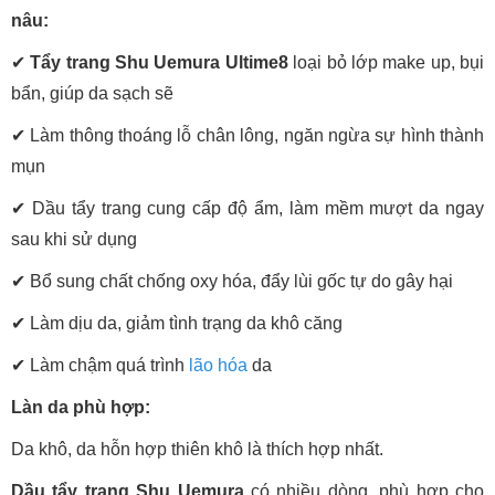
nâu:
✔
Tẩy trang Shu Uemura Ultime8
loại bỏ lớp make up, bụi
bẩn, giúp da sạch sẽ
✔
Làm thông thoáng lỗ chân lông, ngăn ngừa sự hình thành
mụn
✔
Dầu tẩy trang cung cấp độ ẩm, làm mềm mượt da ngay
sau khi sử dụng
✔
Bổ sung chất chống oxy hóa, đẩy lùi gốc tự do gây hại
✔
Làm dịu da, giảm tình trạng da khô căng
✔
Làm chậm quá trình
lão hóa
da
Làn da phù hợp:
Da khô, da hỗn hợp thiên khô là thích hợp nhất.
Dầu tẩy trang Shu Uemura
có nhiều dòng, phù hợp cho