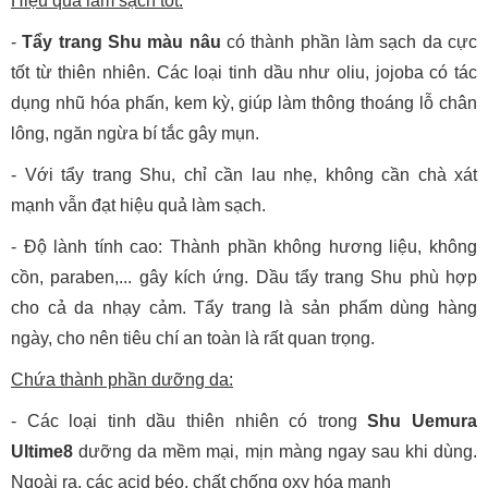
Hiệu quả làm sạch tốt:
-
Tẩy trang Shu màu nâu
có thành phần làm sạch da cực
tốt từ thiên nhiên. Các loại tinh dầu như oliu, jojoba có tác
dụng nhũ hóa phấn, kem kỳ, giúp làm thông thoáng lỗ chân
lông, ngăn ngừa bí tắc gây mụn.
- Với tẩy trang Shu, chỉ cần lau nhẹ, không cần chà xát
mạnh vẫn đạt hiệu quả làm sạch.
- Độ lành tính cao: Thành phần không hương liệu, không
cồn, paraben,... gây kích ứng. Dầu tẩy trang Shu phù hợp
cho cả da nhạy cảm. Tẩy trang là sản phẩm dùng hàng
ngày, cho nên tiêu chí an toàn là rất quan trọng.
Chứa thành phần dưỡng da:
- Các loại tinh dầu thiên nhiên có trong
Shu Uemura
Ultime8
dưỡng da mềm mại, mịn màng ngay sau khi dùng.
Ngoài ra, các acid béo, chất chống oxy hóa mạnh