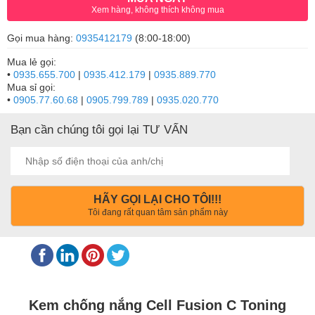
Xem hàng, không thích không mua
Gọi mua hàng:
0935412179
(8:00-18:00)
Mua lẻ gọi:
•
0935.655.700
|
0935.412.179
|
0935.889.770
Mua sỉ gọi:
•
0905.77.60.68
|
0905.799.789
|
0935.020.770
Bạn cần chúng tôi gọi lại TƯ VẤN
HÃY GỌI LẠI CHO TÔI!!!
Tôi đang rất quan tâm sản phẩm này
Kem chống nắng Cell Fusion C Toning