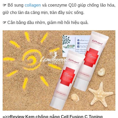
☞
Bổ sung
collagen
và coenzyme Q10 giúp chống lão hóa,
giữ cho làn da căng mịn, tràn đầy sức sống.
☞
Cân bằng dầu nhờn, giảm mồ hôi hiệu quả.
=>>Review Kem chống nắng Cell Fusion C Toning