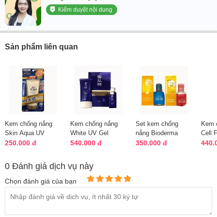
Kiểm duyệt nội dung
Sản phẩm liên quan
Kem chống nắng
Kem chống nắng
Set kem chống
Kem 
Skin Aqua UV
White UV Gel
nắng Bioderma
Cell 
Super Moisture
Sekkisei Kose
Photoderm & nước
Suns
250.000 đ
540.000 đ
350.000 đ
440.
Essence 80g
chuẩn Nhật
tẩy trang
(50ml
0 Đánh giá dịch vụ này
Chọn đánh giá của bạn