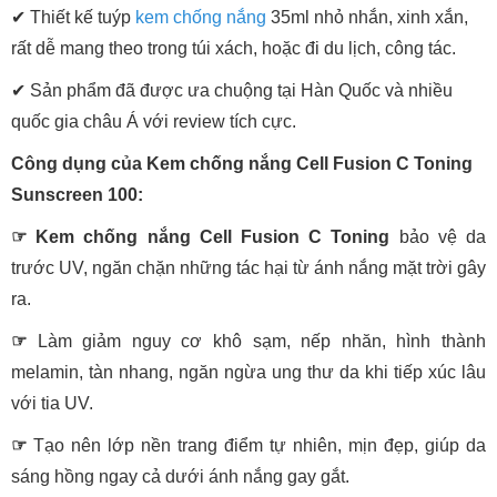
✔ Thiết kế tuýp
kem chống nắng
35ml nhỏ nhắn, xinh xắn,
rất dễ mang theo trong túi xách, hoặc đi du lịch, công tác.
✔ Sản phẩm đã được ưa chuộng tại Hàn Quốc và nhiều
quốc gia châu Á với review tích cực.
Công dụng của Kem chống nắng Cell Fusion C Toning
Sunscreen 100:
☞
Kem chống nắng Cell Fusion C Toning
bảo vệ da
trước UV, ngăn chặn những tác hại từ ánh nắng mặt trời gây
ra.
☞
Làm giảm nguy cơ khô sạm, nếp nhăn, hình thành
melamin, tàn nhang, ngăn ngừa ung thư da khi tiếp xúc lâu
với tia UV.
☞
Tạo nên lớp nền trang điểm tự nhiên, mịn đẹp, giúp da
sáng hồng ngay cả dưới ánh nắng gay gắt.