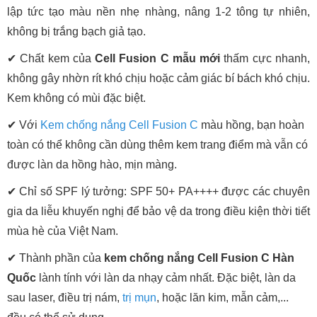
lập tức tạo màu nền nhẹ nhàng, nâng 1-2 tông tự nhiên,
không bị trắng bạch giả tạo.
✔ Chất kem của
Cell Fusion C mẫu mới
thấm cực nhanh,
không gây nhờn rít khó chịu hoặc cảm giác bí bách khó chịu.
Kem không có mùi đặc biệt.
✔ Với
Kem chống nắng Cell Fusion C
màu hồng, bạn hoàn
toàn có thể không cần dùng thêm kem trang điểm mà vẫn có
được làn da hồng hào, mịn màng.
✔ Chỉ số SPF lý tưởng: SPF 50+ PA++++ được các chuyên
gia da liễu khuyến nghị để bảo vệ da trong điều kiện thời tiết
mùa hè của Việt Nam.
✔ Thành phần của
kem chống nắ
ng
Cell Fusion C Hàn
Quốc
lành tính với làn da nhạy cảm nhất. Đặc biệt, làn da
sau laser, điều trị nám,
trị mụn
, hoặc lăn kim, mẫn cảm,...