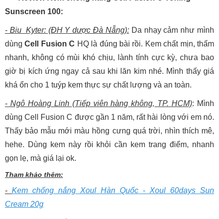
Sunscreen 100:
- Biu_Kyter: (ĐH Y dược Đà Nẵng):
Da nhạy cảm như mình
dùng
Cell Fusion C
HQ là đúng bài rồi. Kem chất mịn, thấm
nhanh, không có mùi khó chịu, lành tính cực kỳ, chưa bao
giờ bị kích ứng ngay cả sau khi lăn kim nhé. Mình thấy giá
khá ổn cho 1 tuýp kem thực sự chất lượng và an toàn.
- Ngô Hoàng Linh (Tiếp viên hàng không, TP. HCM)
: Mình
dùng Cell Fusion C được gần 1 năm, rất hài lòng với em nó.
Thấy bảo mẫu mới màu hồng cưng quá trời, nhìn thích mê,
hehe. Dùng kem này rồi khỏi cần kem trang điểm, nhanh
gọn lẹ, mà giá lại ok.
Tham khảo thêm:
-
Kem chống nắng Xoul Hàn Quốc - Xoul 60days Sun
Cream 20g