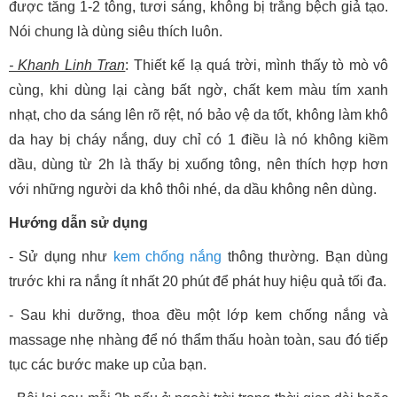
được tăng 1-2 tông, tươi sáng, không bị trắng bệch giả tạo.
Nói chung là dùng siêu thích luôn.
- Khanh Linh Tran
: Thiết kế lạ quá trời, mình thấy tò mò vô
cùng, khi dùng lại càng bất ngờ, chất kem màu tím xanh
nhạt, cho da sáng lên rõ rệt, nó bảo vệ da tốt, không làm khô
da hay bị cháy nắng, duy chỉ có 1 điều là nó không kiềm
dầu, dùng từ 2h là thấy bị xuống tông, nên thích hợp hơn
với những người da khô thôi nhé, da dầu không nên dùng.
Hướng dẫn sử dụng
- Sử dụng như
kem chống nắng
thông thường. Bạn dùng
trước khi ra nắng ít nhất 20 phút để phát huy hiệu quả tối đa.
- Sau khi dưỡng, thoa đều một lớp kem chống nắng và
massage nhẹ nhàng để nó thẩm thấu hoàn toàn, sau đó tiếp
tục các bước make up của bạn.