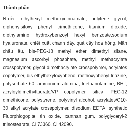
Thành phần:
Nước, ethylhexyl methoxycinnamate, butylene glycol,
diphenylsiloxy phenyl trimethicone, titanium dioxide,
diethylamino hydroxybenzoyl hexyl benzoate,sodium
hyaluronate, chiết xuất chanh dây, quả cây hoa hồng, Mận
châu âu, bis-PEG-18 methyl ether dimethyl silane,
magnesium ascorbyl phosphate, methyl methacrylate
crosspolymer, glycol dimethacrylate crosspolymer, acrylates
copolymer, bis-ethylhexyloxyphenol methoxyphenyl triazine,
polysorbate 60, ammonium alumina, triethanolamine, BHT,
acryloyldimethyltaurate/VP copolymer, silica, PEG-12
dimethicone, polystyrene, polyvinyl alcohol, acrylates/C10-
30 alkyl acrylate crosspolymer, disodium EDTA, synthetic
Fluorphlogopite, tin oxide, xanthan gum, polyglyceryl-2
triisostearate, CI 73360, CI 42090.