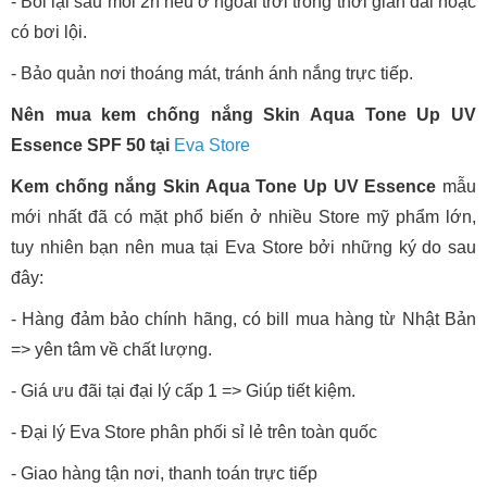
- Bôi lại sau mỗi 2h nếu ở ngoài trời trong thời gian dài hoặc
có bơi lội.
- Bảo quản nơi thoáng mát, tránh ánh nắng trực tiếp.
Nên mua kem chống nắng Skin Aqua Tone Up UV
Essence SPF 50 tại
Eva Store
Kem chống nắng Skin Aqua Tone Up UV Essence
mẫu
mới nhất đã có mặt phổ biến ở nhiều Store mỹ phẩm lớn,
tuy nhiên bạn nên mua tại Eva Store bởi những ký do sau
đây:
- Hàng đảm bảo chính hãng, có bill mua hàng từ Nhật Bản
=> yên tâm về chất lượng.
- Giá ưu đãi tại đại lý cấp 1 => Giúp tiết kiệm.
- Đại lý Eva Store phân phối sỉ lẻ trên toàn quốc
- Giao hàng tận nơi, thanh toán trực tiếp