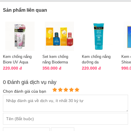
Sản phẩm liên quan
Kem chống nắng
Set kem chống
Kem chống nắng
Kem c
Biore UV Aqua
nắng Bioderma
dưỡng da
Shise
Rich Botanical
Photoderm & nước
Neutrogena Hydro
Spf 
220.000 đ
350.000 đ
220.000 đ
990.
Peony của Nhật
tẩy trang
Boost của Mỹ
100m
0 Đánh giá dịch vụ này
Chọn đánh giá của bạn