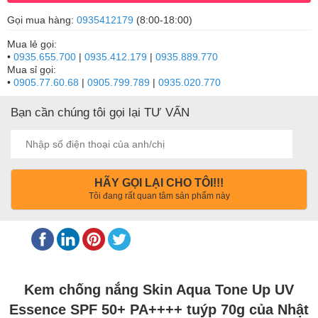
Gọi mua hàng:
0935412179
(8:00-18:00)
Mua lẻ gọi:
•
0935.655.700
|
0935.412.179
|
0935.889.770
Mua sỉ gọi:
•
0905.77.60.68
|
0905.799.789
|
0935.020.770
Bạn cần chúng tôi gọi lại TƯ VẤN
HÃY GỌI LẠI CHO TÔI!!!
Tôi đang rất quan tâm sản phẩm này
Kem chống nắng Skin Aqua Tone Up UV
Essence SPF 50+ PA++++ tuýp 70g của Nhật