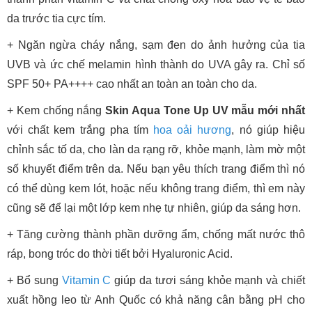
da trước tia cực tím.
+ Ngăn ngừa cháy nắng, sạm đen do ảnh hưởng của tia
UVB và ức chế melamin hình thành do UVA gây ra. Chỉ số
SPF 50+ PA++++ cao nhất an toàn an toàn cho da.
+ Kem chống nắng
Skin Aqua Tone Up UV mẫu mới nhất
với chất kem trắng pha tím
hoa oải hương
, nó giúp hiệu
chỉnh sắc tố da, cho làn da rạng rỡ, khỏe mạnh, làm mờ một
số khuyết điểm trên da. Nếu bạn yêu thích trang điểm thì nó
có thể dùng kem lót, hoặc nếu không trang điểm, thì em này
cũng sẽ để lại một lớp kem nhẹ tự nhiên, giúp da sáng hơn.
+ Tăng cường thành phần dưỡng ẩm, chống mất nước thô
ráp, bong tróc do thời tiết bởi Hyaluronic Acid.
+ Bổ sung
Vitamin C
giúp da tươi sáng khỏe mạnh và chiết
xuất hồng leo từ Anh Quốc có khả năng cân bằng pH cho