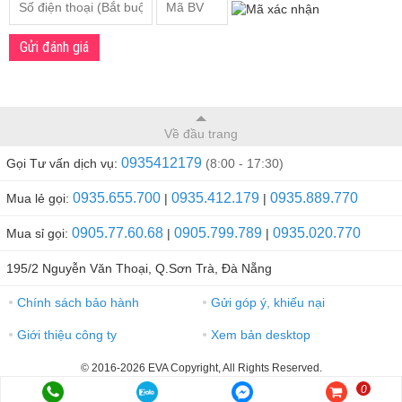
Gửi đánh giá
Về đầu trang
0935412179
Gọi Tư vấn dịch vụ:
(8:00 - 17:30)
0935.655.700
0935.412.179
0935.889.770
Mua lẻ gọi:
|
|
0905.77.60.68
0905.799.789
0935.020.770
Mua sỉ gọi:
|
|
195/2 Nguyễn Văn Thoại, Q.Sơn Trà, Đà Nẵng
Chính sách bảo hành
Gửi góp ý, khiếu nại
●
●
Giới thiệu công ty
Xem bản desktop
●
●
© 2016-2026 EVA Copyright, All Rights Reserved.
0