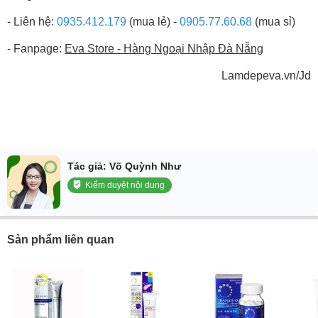
- Liên hệ:
0935.412.179
(mua lẻ) -
0905.77.60.68
(mua sỉ)
- Fanpage:
Eva Store - Hàng Ngoại Nhập Đà Nẵng
Lamdepeva.vn/Jd
Tác giả: Võ Quỳnh Như
Kiểm duyệt nội dung
Sản phẩm liên quan