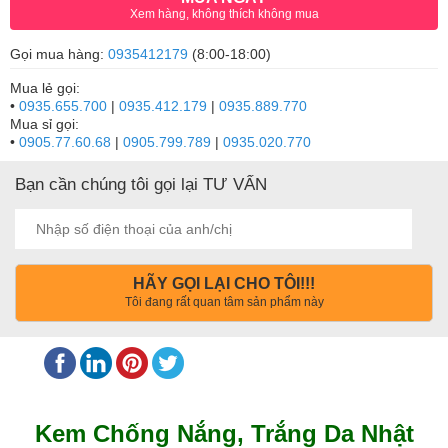
Xem hàng, không thích không mua
Gọi mua hàng:
0935412179
(8:00-18:00)
Mua lẻ gọi:
•
0935.655.700
|
0935.412.179
|
0935.889.770
Mua sỉ gọi:
•
0905.77.60.68
|
0905.799.789
|
0935.020.770
Bạn cần chúng tôi gọi lại TƯ VẤN
HÃY GỌI LẠI CHO TÔI!!!
Tôi đang rất quan tâm sản phẩm này
Kem Chống Nắng, Trắng Da Nhật