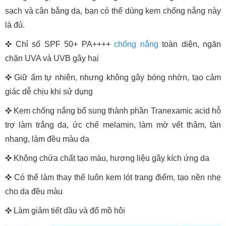
sạch và cân bằng da, bạn có thể dùng kem chống nắng này
là đủ.
✜ Chỉ số SPF 50+ PA++++
chống nắng
toàn diện, ngăn
chặn UVA và UVB gây hại
✜ Giữ ẩm tự nhiên, nhưng không gây bóng nhờn, tạo cảm
giác dễ chịu khi sử dụng
✜ Kem chống nắng bổ sung thành phần Tranexamic acid hỗ
trợ làm trắng da, ức chế melamin, làm mờ vết thâm, tàn
nhang, làm đều màu da
✜ Không chứa chất tạo màu, hương liệu gây kích ứng da
✜ Có thể làm thay thế luôn kem lót trang điểm, tạo nền nhẹ
cho da đều màu
✜ Làm giảm tiết dầu và đổ mồ hôi