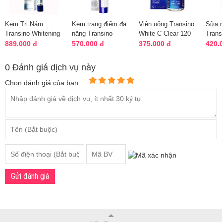
Kem Trị Nám
Kem trang điểm đa
Viên uống Transino
Sữa 
Transino Whitening
năng Transino
White C Clear 120
Trans
Essence Của Nhật
Whitening CC
viên trắng da trị
Wash
889.000 đ
570.000 đ
375.000 đ
420.
- Hộp 30gr
Cream 30g
nám
Nhật 
...
0 Đánh giá dịch vụ này
Chọn đánh giá của bạn
Gửi đánh giá