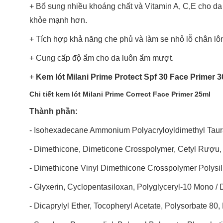
+ Bổ sung nhiều khoáng chất và Vitamin A, C,E cho da gi
khỏe mạnh hơn.
+ Tích hợp khả năng che phủ và làm se nhỏ lỗ chân lô
+ Cung cấp độ ẩm cho da luôn ẩm mượt.
+
Kem lót Milani Prime Protect Spf 30 Face Primer 
Chi tiết kem lót Milani Prime Correct Face Primer 25ml
Thành phần:
- Isohexadecane Ammonium Polyacryloyldimethyl Taura
- Dimethicone, Dimeticone Crosspolymer, Cetyl Rượu, 
- Dimethicone Vinyl Dimethicone Crosspolymer Polysi
- Glyxerin, Cyclopentasiloxan, Polyglyceryl-10 Mono / 
- Dicaprylyl Ether, Tocopheryl Acetate, Polysorbate 80,