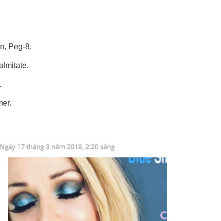
in, Peg-8.
almitate.
.
mer.