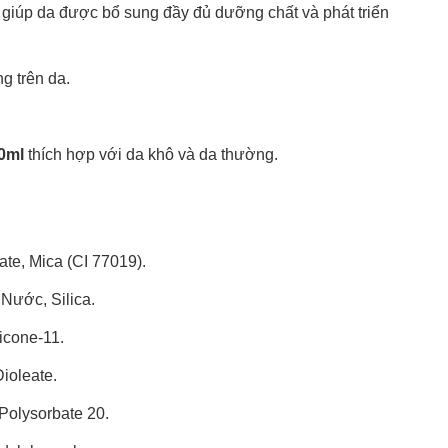
úp da được bổ sung đầy đủ dưỡng chất và phát triển
ng trên da.
30ml
thích hợp với da khô và da thường.
te, Mica (CI 77019).
Nước, Silica.
licone-11.
Dioleate.
 Polysorbate 20.