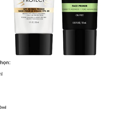
chọn:
ml
30ml