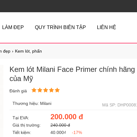
LÀM ĐẸP
QUY TRÌNH BIÊN TẬP
LIÊN HỆ
m đẹp
Kem lót, phấn
Kem lót Milani Face Primer chính hãng
của Mỹ
Đánh giá
Thương hiệu: Milani
Mã SP: DHP0008
200.000 đ
Tại EVA:
Giá thị trường:
240.000 đ
Tiết kiệm:
40.000₫
-17%