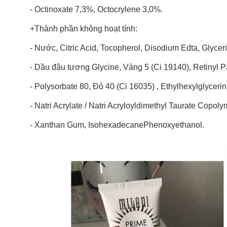
- Octinoxate 7,3%, Octocrylene 3,0%.
+Thành phần không hoạt tính:
- Nước, Citric Acid, Tocopherol, Disodium Edta, Glycer
- Dầu đậu tương Glycine, Vàng 5 (Ci 19140), Retinyl P
- Polysorbate 80, Đỏ 40 (Ci 16035) , Ethylhexylglycerin
- Natri Acrylate / Natri Acryloyldimethyl Taurate Copoly
- Xanthan Gum, IsohexadecanePhenoxyethanol.