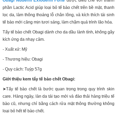
Obagi Nuderm Exfoderm Forte
được điều chế với thành
phần Lactic Acid giúp loại bỏ tế bào chết trên bề mặt, thanh
lọc da, làm thông thoáng lỗ chân lông, và kích thích tái sinh
tế bào mới căng mịn tươi sáng, làm chậm quá trình lão hóa.
Tẩy tế bào chết Obagi dành cho da dầu lành tính, không gây
kích ứng da nhạy cảm.
- Xuất xứ: Mỹ
- Thương hiệu: Obagi
- Quy cách: Tuýp 57g
Giới thiệu kem tẩy tế bào chết Obagi:
➤Tẩy tế bào chết là bước quan trọng trong quy trình skin
care. Hàng ngày, làn da tái tạo mới và đào thải hàng triệu tế
bào cũ, nhưng chỉ bằng cách rửa mặt thông thường không
loại bỏ hết tế bào chết.