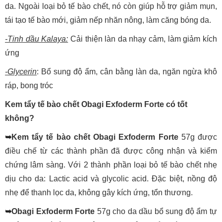
da. Ngoài loại bỏ tế bào chết, nó còn giúp hỗ trợ giảm mụn,
tái tạo tế bào mới, giảm nếp nhăn nông, làm căng bóng da.
-Tinh dầu Kalaya:
Cải thiện làn da nhạy cảm, làm giảm kích
ứng
-Glycerin
: Bổ sung độ ẩm, cân bằng làn da, ngăn ngừa khô
ráp, bong tróc
Kem tẩy tế bào chết Obagi Exfoderm Forte có tốt
không?
➥
Kem tẩy tế bào chết Obagi Exfoderm Forte
57g được
điều chế từ các thành phần đã được công nhận và kiểm
chứng lâm sàng. Với 2 thành phần loại bỏ tế bào chết nhẹ
dịu cho da: Lactic acid và glycolic acid. Đặc biệt, nồng độ
nhẹ để thanh lọc da, không gây kích ứng, tổn thương.
➥
Obagi Exfoderm Forte
57g cho da dầu bổ sung độ ẩm tự