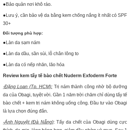
●
Bảo quản nơi khô ráo.
●
Lưu ý, cần bảo vệ da bằng kem chống nắng ít nhất có SPF
30+
Đối tượng phù hợp:
●
Làn da sạm nám
●
Làn da dầu, sần sùi, lỗ chân lông to
●
Làn da có nếp nhăn, lão hóa
Review kem tẩy tế bào chết Nuderm Exfoderm Forte
-Đặng Loan (Tp. HCM):
Trị nám thành công nhờ bộ dưỡng
da của Obagi, tuyệt vời. Gần 1 năm trời chăm chỉ dùng tẩy tế
bào chết + kem trị nám không uổng công. Đầu tư vào Obagi
là lựa chọn đúng đắn.
-Ánh Nguyệt (Đà Nẵng)
: Tẩy da chết của Obagi dùng cực