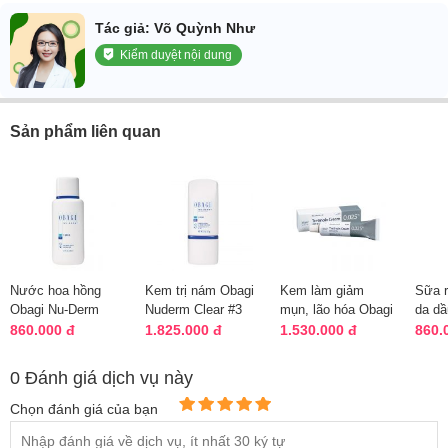
Tác giả: Võ Quỳnh Như
Kiểm duyệt nội dung
Sản phẩm liên quan
Nước hoa hồng
Kem trị nám Obagi
Kem làm giảm
Sữa 
Obagi Nu-Derm
Nuderm Clear #3
mụn, lão hóa Obagi
da dầ
Toner của Mỹ chai
tuýp 57g chính
Tretinoin Cream
Foam
860.000 đ
1.825.000 đ
1.530.000 đ
860.
198ml
hãng
0,025% Mỹ
của 
0 Đánh giá dịch vụ này
Chọn đánh giá của bạn