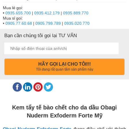
Mua lẻ gọi:
•
0935.655.700
|
0935.412.179
|
0935.889.770
Mua sỉ gọi:
•
0905.77.60.68
|
0905.799.789
|
0935.020.770
Bạn cần chúng tôi gọi lại TƯ VẤN
HÃY GỌI LẠI CHO TÔI!!!
Tôi đang rất quan tâm sản phẩm này
Kem tẩy tế bào chết cho da dầu Obagi
Nuderm Exfoderm Forte Mỹ