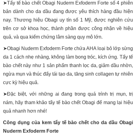
➤Tẩy tế bào chết Obagi Nuderm Exfoderm Forte số 4 phiên
bản dành cho da dầu đang được yêu thích hàng đầu hiện
nay. Thương hiệu Obagi uy tín số 1 Mỹ, được nghiên cứu
trên cơ sở khoa học, thành phần được công nhận về hiệu
quả, và qua kiểm chứng lâm sàng quy mô lớn.
➤Obagi Nuderm Exfoderm Forte chứa AHA loại bỏ lớp sừng
da 1 cách nhẹ nhàng, không làm bong tróc, kích ứng. Tẩy tế
bào chết này như 1 sản phẩm thanh lọc da, giảm dầu nhờn,
ngừa mụn và thúc đẩy tái tạo da, tăng sinh collagen tự nhiên
cực kỳ hiệu quả.
➤Đặc biệt, với những ai đang trong quá trình trị mụn, trị
nám, hãy tham khảo tẩy tế bào chết Obagi để mang lại hiệu
quả nhanh hơn nhé!
Công dụng của kem tẩy tế bào chết cho da dầu Obagi
Nuderm Exfoderm Forte