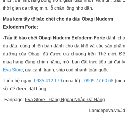
thích, da mịn, láng bóng hơn, giảm dầu nhờn và mụn. Sau 1
thời gian da trắng mịn, lỗ chân lông nhỏ dần.
Mua kem tẩy tế bào chết cho da dầu Obagi Nuderm
Exfoderm Forte:
-Tẩy tế bào chết Obagi Nuderm Exfoderm Forte
dành cho
da dầu, cùng phiên bản dành cho da khô và các sản phẩm
dưỡng của Obagi đã được ưa chuộng trên Thế giới. Để
mua hàng đúng chính hãng, mời bạn đặt trực tiếp tại đại lý
Eva Store
, giá cạnh tranh, ship cod nhanh toàn quốc.
-Liên hệ ngay
0935.412.179
(mua lẻ) -
0905.77.60.68
(mua
sỉ) để được đặt hàng
-Fanpage:
Eva Store - Hàng Ngoại Nhập Đà Nẵng
Lamdepeva.vn/Jd