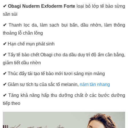
✔ Obagi Nuderm Exfoderm Forte
loại bỏ lớp tế bào sừng
sần sùi
✔
Thanh lọc da, làm sạch bụi bẩn, dầu nhờn, làm thông
thoáng lỗ chân lông
✔
Hạn chế mụn phát sinh
✔
Tẩy tế bào chết Obagi cho da dầu duy trì độ ẩm cân bằng,
giảm tiết dầu nhờn
✔
Thúc đẩy tái tạo tế bào mới tươi sáng mịn màng
✔
Giảm sự tích tụ của sắc tố melanin,
nám tàn nhang
✔
Tăng khả năng hấp thu dưỡng chất ở các bước dưỡng
tiếp theo