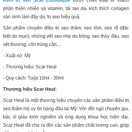
Kem trị sẹo Scar Esthetique
được chiết xuất từ thành
phần thiên nhiên và vitamin, tái tạo da, kích thích collagen
sản sinh làm đầy da, trị sẹo hiệu quả.
Sản phẩm chuyên điều trị sẹo thâm, sẹo lõm, sẹo rỗ (đặc
biệt do mụn), những vết sẹo nhẹ do bỏng, sẹo thủy đậu, sẹo
vết thương, côn trùng cắn,...
- Xuất xứ: Mỹ
- Thương hiệu: Scar Heal
- Quy cách: Tuýp 10ml - 30ml
Thương hiệu Scar Heal:
Scar Heal là một thương hiệu chuyên các sản phẩm điều trị
sẹo thẩm mỹ uy tín hàng đầu tại Mỹ. Với đội ngũ chuyên gia,
bác sĩ giàu kinh nghiệm và ứng dụng khoa học hiện đại,
Scar Heal đã cho ra đời các sản phẩm chất lượng cao, giúp