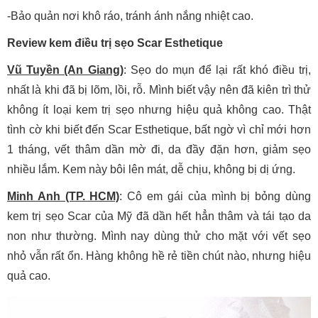
-Bảo quản nơi khô ráo, tránh ánh nắng nhiệt cao.
Review kem điều trị sẹo Scar Esthetique
Vũ Tuyền (An Giang)
: Sẹo do mụn để lại rất khó điều trị,
nhất là khi đã bị lõm, lồi, rỗ. Mình biết vậy nên đã kiên trì thử
không ít loại kem trị sẹo nhưng hiệu quả không cao. Thật
tình cờ khi biết đến Scar Esthetique, bất ngờ vì chỉ mới hơn
1 tháng, vết thâm dần mờ đi, da đầy đặn hơn, giảm sẹo
nhiều lắm. Kem này bôi lên mát, dễ chịu, không bị dị ứng.
Minh Anh (TP. HCM)
: Cô em gái của mình bị bỏng dùng
kem trị sẹo Scar của Mỹ đã dần hết hẳn thâm và tái tạo da
non như thường. Mình nay dùng thử cho mặt với vết sẹo
nhỏ vẫn rất ổn. Hàng không hề rẻ tiền chút nào, nhưng hiệu
quả cao.