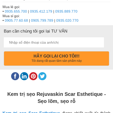
Mua lẻ gọi:
•
0935.655.700
|
0935.412.179
|
0935.889.770
Mua sỉ gọi:
•
0905.77.60.68
|
0905.799.789
|
0935.020.770
Bạn cần chúng tôi gọi lại TƯ VẤN
HÃY GỌI LẠI CHO TÔI!!!
Tôi đang rất quan tâm sản phẩm này
Kem trị sẹo Rejuvaskin Scar Esthetique -
Sẹo lõm, sẹo rỗ