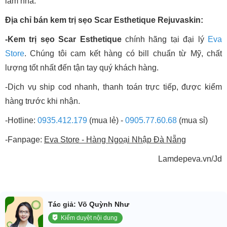
lắm nha.
Địa chỉ bán kem trị sẹo Scar Esthetique Rejuvaskin:
-Kem trị sẹo Scar Esthetique
chính hãng tại đại lý
Eva
Store
. Chúng tôi cam kết hàng có bill chuẩn từ Mỹ, chất
lượng tốt nhất đến tận tay quý khách hàng.
-Dịch vụ ship cod nhanh, thanh toán trực tiếp, được kiểm
hàng trước khi nhận.
-Hotline:
0935.412.179
(mua lẻ) -
0905.77.60.68
(mua sỉ)
-Fanpage:
Eva Store - Hàng Ngoại Nhập Đà Nẵng
Lamdepeva.vn/Jd
Tác giả: Võ Quỳnh Như
Kiểm duyệt nội dung