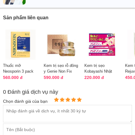
Sản phẩm liên quan
Thuốc mỡ
Kem trị sẹo rỗ đông
Kem trị sẹo
Kem t
Neosporin 3 pack
y Genie Non Fix
Kobayashi Nhật
Rejuv
chống nhiễm trùng,
Skin Hàn Quốc hũ
Bản 15g - Trị sẹo
chuyên
560.000 đ
590.000 đ
220.000 đ
450.
trị vết thương
30g
lồi, sẹo lõm
phì đ
0 Đánh giá dịch vụ này
Chọn đánh giá của bạn