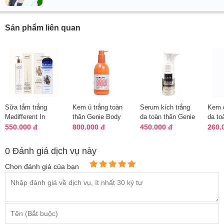
Sản phẩm liên quan
Sữa tắm trắng
Kem ủ trắng toàn
Serum kích trắng
Kem 
Medifferent In
thân Genie Body
da toàn thân Genie
da to
Shower Tone Up
Max White 300g
Demar87 Cell 50ml
Conc 
550.000 đ
800.000 đ
450.000 đ
260.
Cream chính hãng
Hàn Quốc
Bản
0 Đánh giá dịch vụ này
Chọn đánh giá của bạn