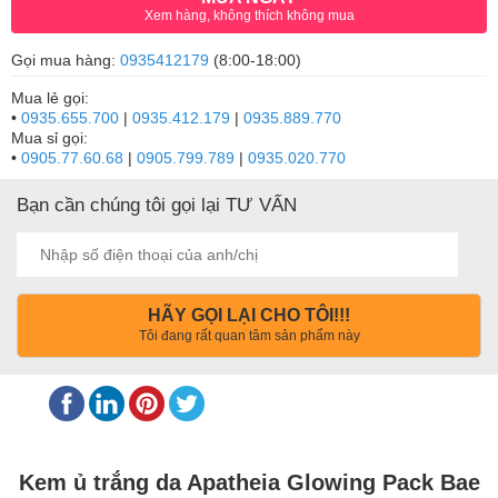
Xem hàng, không thích không mua
Gọi mua hàng:
0935412179
(8:00-18:00)
Mua lẻ gọi:
•
0935.655.700
|
0935.412.179
|
0935.889.770
Mua sỉ gọi:
•
0905.77.60.68
|
0905.799.789
|
0935.020.770
Bạn cần chúng tôi gọi lại TƯ VẤN
HÃY GỌI LẠI CHO TÔI!!!
Tôi đang rất quan tâm sản phẩm này
Kem ủ trắng da Apatheia Glowing Pack Bae