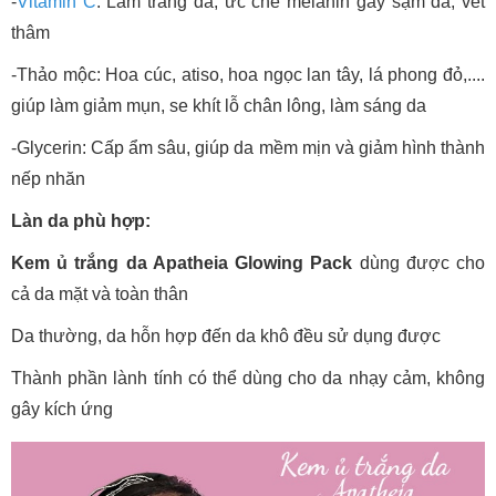
-
Vitamin C
: Làm trắng da, ức chế melanin gây sạm da, vết
thâm
-Thảo mộc: Hoa cúc, atiso, hoa ngọc lan tây, lá phong đỏ,....
giúp làm giảm mụn, se khít lỗ chân lông, làm sáng da
-Glycerin: Cấp ẩm sâu, giúp da mềm mịn và giảm hình thành
nếp nhăn
Làn da phù hợp:
Kem ủ trắng da Apatheia Glowing Pack
dùng được cho
cả da mặt và toàn thân
Da thường, da hỗn hợp đến da khô đều sử dụng được
Thành phần lành tính có thể dùng cho da nhạy cảm, không
gây kích ứng