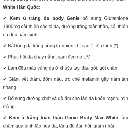
White Hàn Quốc:
✔
Kem ủ trắng da body Genie
bổ sung Glutathione
1800mg cải thiện sắc tố da, dưỡng trắng toàn thân, cải thiện
da đen bẩm sinh.
✔ Bật tông da trắng hồng tự nhiên chỉ sau 1 liệu trình (*)
✔ Phục hồi da cháy nắng, sạm đen do UV
✔ Làm đều màu vùng da ở khuỷu tay, đầu gối, gót chân
✔ Giảm vết thâm, đốm nâu, ức chế melamin gây nám tàn
nhang
✔ Bổ sung dưỡng chất và độ ẩm cho làn da khỏe mạnh, mịn
màng
✔
Kem ủ trắng toàn thân Genie Body Max White
làm
chậm quá trình lão hóa da, tăng độ đàn hồi, giảm nhăn