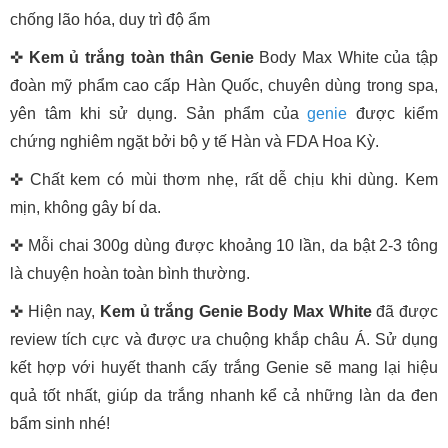
chống lão hóa, duy trì độ ẩm
✜
Kem ủ trắng toàn thân Genie
Body Max White của tập
đoàn mỹ phẩm cao cấp Hàn Quốc, chuyên dùng trong spa,
yên tâm khi sử dụng. Sản phẩm của
genie
được kiểm
chứng nghiêm ngặt bởi bộ y tế Hàn và FDA Hoa Kỳ.
✜ Chất kem có mùi thơm nhẹ, rất dễ chịu khi dùng. Kem
mịn, không gây bí da.
✜ Mỗi chai 300g dùng được khoảng 10 lần, da bật 2-3 tông
là chuyện hoàn toàn bình thường.
✜ Hiện nay,
Kem ủ trắng Genie Body Max White
đã được
review tích cực và được ưa chuộng khắp châu Á. Sử dụng
kết hợp với huyết thanh cấy trắng Genie sẽ mang lại hiệu
quả tốt nhất, giúp da trắng nhanh kể cả những làn da đen
bẩm sinh nhé!