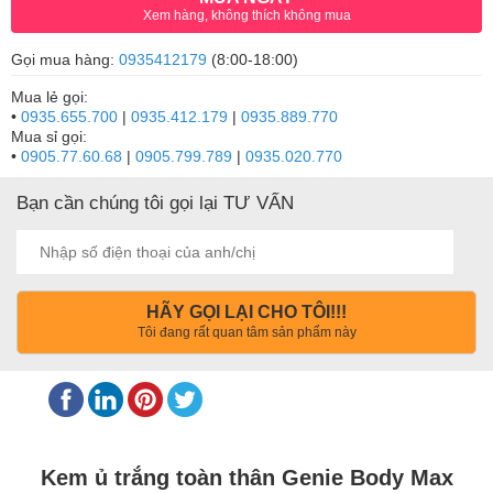
Xem hàng, không thích không mua
Gọi mua hàng:
0935412179
(8:00-18:00)
Mua lẻ gọi:
•
0935.655.700
|
0935.412.179
|
0935.889.770
Mua sỉ gọi:
•
0905.77.60.68
|
0905.799.789
|
0935.020.770
Bạn cần chúng tôi gọi lại TƯ VẤN
HÃY GỌI LẠI CHO TÔI!!!
Tôi đang rất quan tâm sản phẩm này
Kem ủ trắng toàn thân Genie Body Max