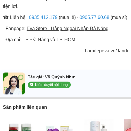
tiện lợi.
☎ Liên hệ:
0935.412.179
(mua lẻ) -
0905.77.60.68
(mua sỉ)
- Fanpage:
Eva Store -
Hàng Ngoại Nhập Đà Nẵng
- Địa chỉ: TP. Đà Nẵng và TP. HCM
Lamdepeva.vn/Jandi
Tác giả: Võ Quỳnh Như
Kiểm duyệt nội dung
Sản phẩm liên quan