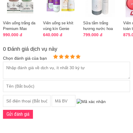
Viên uống trắng da
Viên uống se khít
Sữa tắm trắng
Viên 
Premium Max
vùng kín Genie
hương nước hoa
toàn 
White Genie Hàn
20yrs Forever Hàn
Petit Cochon Hàn
Slim 
990.000 đ
640.000 đ
799.000 đ
875.
Quốc 60 viên
Quốc 60v
Quốc, chai 300...
mẫu m
0 Đánh giá dịch vụ này
Chọn đánh giá của bạn
Gửi đánh giá