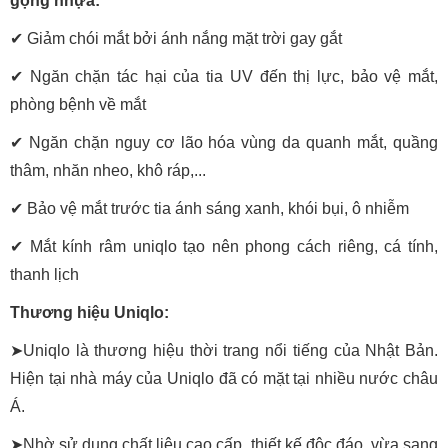
gọng nhựa:
✔ Giảm chói mắt bởi ánh nắng mặt trời gay gắt
✔
Ngăn chặn tác hại của tia UV đến thị lực, bảo vệ mắt,
phòng bệnh về mắt
✔
Ngăn chặn nguy cơ lão hóa vùng da quanh mắt, quầng
thâm, nhăn nheo, khô ráp,...
✔
Bảo vệ mắt trước tia ánh sáng xanh, khói bụi, ô nhiễm
✔
Mắt kính râm uniqlo tạo nên phong cách riêng, cá tính,
thanh lịch
Thương hiệu Uniqlo:
➤Uniqlo là thương hiệu thời trang nổi tiếng của Nhật Bản.
Hiện tại nhà máy của Uniqlo đã có mặt tại nhiều nước châu
Á.
➤Nhờ sử dụng chất liệu cao cấp, thiết kế độc đáo, vừa sang