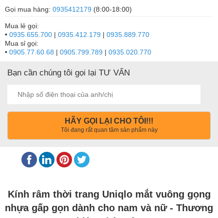
Gọi mua hàng:
0935412179
(8:00-18:00)
Mua lẻ gọi:
•
0935.655.700
|
0935.412.179
|
0935.889.770
Mua sỉ gọi:
•
0905.77.60.68
|
0905.799.789
|
0935.020.770
Bạn cần chúng tôi gọi lại TƯ VẤN
HÃY GỌI LẠI CHO TÔI!!!
Tôi đang rất quan tâm sản phẩm này
Kính râm thời trang Uniqlo mắt vuông gọng
nhựa gấp gọn dành cho nam và nữ - Thương