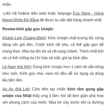
nhận.
-Liên hệ hotline trên web hoặc fanpage
Eva Store - Hàng
Ngoại Nhập Đà Nẵng
để được tư vấn đặt hàng nhanh nhất.
Review kính gấp gọn Uniqlo:
Khánh Linh (Quảng Bình)
: Kính Uniqlo chất lượng tốt, xứng
đáng với giá tiền. Chiếc kính rất nhẹ, có thể gấp gọn dễ
mang theo. Màu be tôn da và rất sang chảnh. Thích nhất bởi
nó có thể chống tia UV bảo vệ mắt, giá lại bình dân.
Lê Nam (Hà Nội)
: Dùng kính Uniqlo hơn 1 năm rồi vẫn trông
như mới. Kính gọn nhẹ, nam nữ đều dễ sử dụng và dùng
lâu bền lắm.
An An (Đà Lạt):
Cầm trên tay chiếc
kính râm gọng gập
uniqlo của Nhật
thấy ưng ý lắm. Nó rất đơn giản phù hợp
với phong cách của mình. Mùa hè này trước khi ra đường