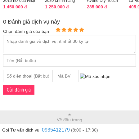
2018 nữ của Nhật
2020 chính hãng
Avene Dry Touch
La R
Bản, giá tại đại lý
Nhật Bản
Fluide SPF 50+
Anthe
1.450.000 đ
1.250.000 đ
285.000 đ
405.
của Pháp
Touc
0 Đánh giá dịch vụ này
Chọn đánh giá của bạn
Gửi đánh giá
Về đầu trang
0935412179
Gọi Tư vấn dịch vụ:
(8:00 - 17:30)