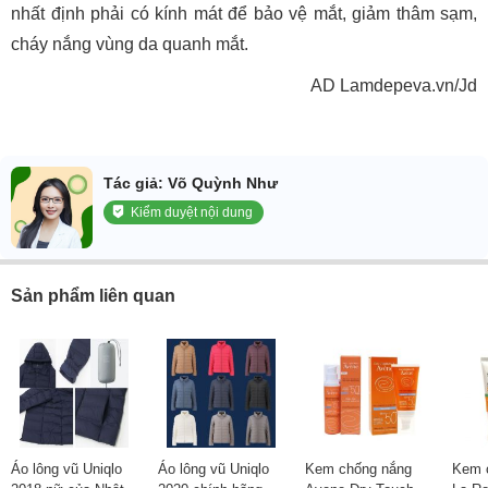
nhất định phải có kính mát để bảo vệ mắt, giảm thâm sạm,
cháy nắng vùng da quanh mắt.
AD Lamdepeva.vn/Jd
Tác giả: Võ Quỳnh Như
Kiểm duyệt nội dung
Sản phẩm liên quan
Áo lông vũ Uniqlo
Áo lông vũ Uniqlo
Kem chống nắng
Kem 