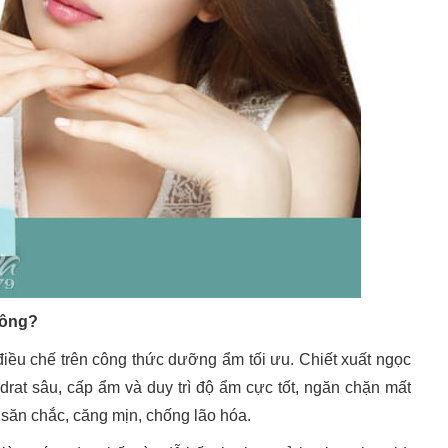
hông?
ều chế trên công thức dưỡng ẩm tối ưu. Chiết xuất ngọc
ydrat sâu, cấp ẩm và duy trì độ ẩm cực tốt, ngăn chặn mất
 săn chắc, căng mịn, chống lão hóa.