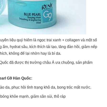
yên liệu quý hiếm là ngọc trai xanh + collagen và một số
m, hydrat sâu, kích thích tái tạo, tăng đàn hồi, giảm nếp
thích, không để lại nhờn hay là bí da.
Quốc đã được thị trường châu Á ưa chuộng, sản phẩm
earl G9 Hàn Quốc:
ào da, phục hồi tình trạng khô da, bong tróc mất nước.
bóng khỏe mạnh, giảm sần sùi, thô ráp