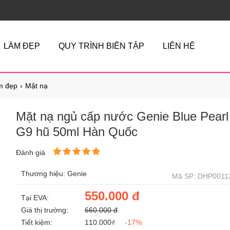
LÀM ĐẸP
QUY TRÌNH BIÊN TẬP
LIÊN HỆ
m đẹp
Mặt nạ
Mặt nạ ngủ cấp nước Genie Blue Pearl
G9 hũ 50ml Hàn Quốc
Đánh giá
Thương hiệu: Genie
Mã SP: DHP0011
550.000 đ
Tại EVA:
Giá thị trường:
660.000 đ
Tiết kiệm:
110.000₫
-17%