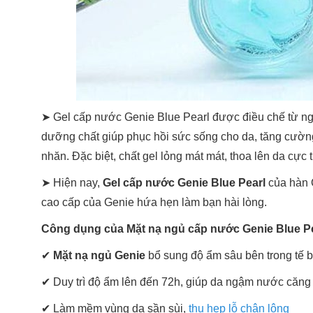
➤ Gel cấp nước Genie Blue Pearl được điều chế từ ngu
dưỡng chất giúp phục hồi sức sống cho da, tăng cường ẩ
nhăn. Đặc biệt, chất gel lỏng mát mát, thoa lên da cực 
➤ Hiện nay,
Gel cấp nước Genie Blue Pearl
của hàn 
cao cấp của Genie hứa hẹn làm bạn hài lòng.
Công dụng của Mặt nạ ngủ cấp nước Genie Blue P
✔
Mặt nạ ngủ Genie
bổ sung độ ẩm sâu bên trong tế b
✔ Duy trì độ ẩm lên đến 72h, giúp da ngậm nước căng 
✔ Làm mềm vùng da sần sùi,
thu hẹp lỗ chân lông