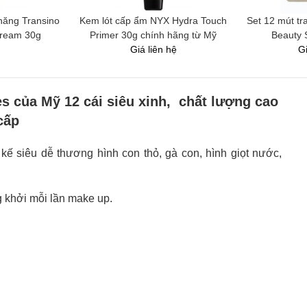
năng Transino
Kem lót cấp ẩm NYX Hydra Touch
Set 12 mút t
Cream 30g
Primer 30g chính hãng từ Mỹ
Beauty 
Giá liên hệ
Gi
s của Mỹ 12 cái siêu xinh, chất lượng cao
cấp
t kế siêu dễ thương hình con thỏ, gà con, hình giọt nước,
g khởi mỗi lần make up.