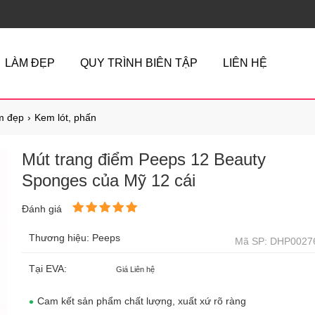
LÀM ĐẸP
QUY TRÌNH BIÊN TẬP
LIÊN HỆ
m đẹp
Kem lót, phấn
​Mút trang điểm Peeps 12 Beauty
Sponges của Mỹ 12 cái
Đánh giá
Thương hiệu: Peeps
Mã SP: DHP0027
Tại EVA:
Giá Liên hệ
Cam kết sản phẩm chất lượng, xuất xứ rõ ràng