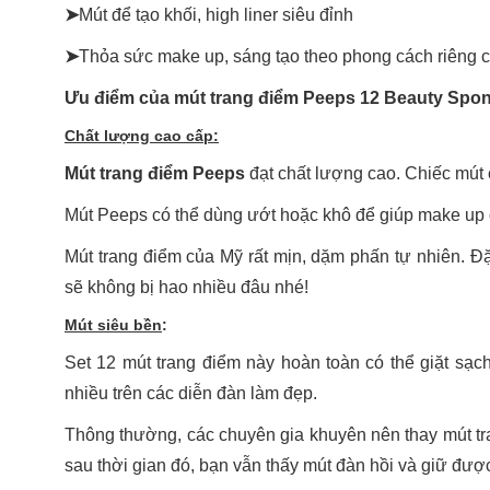
➤
Mút để tạo khối, high liner siêu đỉnh
➤
Thỏa sức make up, sáng tạo theo phong cách riêng 
Ưu điểm của mút trang điểm Peeps 12 Beauty Spo
Chất lượng cao cấp:
Mút trang điểm Peeps
đạt chất lượng cao. Chiếc mút c
Mút Peeps có thể dùng ướt hoặc khô để giúp make up
Mút trang điểm của Mỹ rất mịn, dặm phấn tự nhiên. Đ
sẽ không bị hao nhiều đâu nhé!
Mút siêu bền
:
Set 12 mút trang điểm này hoàn toàn có thể giặt sạch
nhiều trên các diễn đàn làm đẹp.
Thông thường, các chuyên gia khuyên nên thay mút tra
sau thời gian đó, bạn vẫn thấy mút đàn hồi và giữ đư