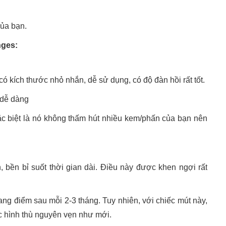
của bạn.
nges:
ó kích thước nhỏ nhắn, dễ sử dụng, có độ đàn hồi rất tốt.
 dễ dàng
ặc biệt là nó không thấm hút nhiều kem/phấn của bạn nên
, bền bỉ suốt thời gian dài. Điều này được khen ngợi rất
ng điểm sau mỗi 2-3 tháng. Tuy nhiên, với chiếc mút này,
ợc hình thù nguyên vẹn như mới.