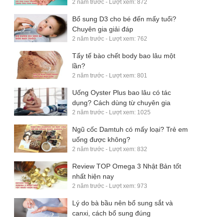
2 năm trước - Lượt xem: 872
Bổ sung D3 cho bé đến mấy tuổi?
Chuyên gia giải đáp
2 năm trước - Lượt xem: 762
​Tẩy tế bào chết body bao lâu một
lần?
2 năm trước - Lượt xem: 801
Uống Oyster Plus bao lâu có tác
dụng? Cách dùng từ chuyên gia
2 năm trước - Lượt xem: 1025
Ngũ cốc Damtuh có mấy loại? Trẻ em
uống được không?
2 năm trước - Lượt xem: 832
Review TOP Omega 3 Nhật Bản tốt
nhất hiện nay
2 năm trước - Lượt xem: 973
Lý do bà bầu nên bổ sung sắt và
canxi, cách bổ sung đúng