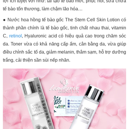
lợi ích tuyệt vời như: tái tạo tế bào mới, phục hồi, sửa chữa
tế bào tổn thương, làm chậm lão hóa…
●
Nước hoa hồng tế bào gốc The Stem Cell Skin Lotion có
thành phần chính là tế bào gốc, tinh chất nhau thai, vitamin
C,
retinol
, Hyaluronic acid có hiệu quả cao trong chăm sóc
da. Toner vừa có khả năng cấp ẩm, cân bằng da, vừa giúp
điều chỉnh sắc tố da, giảm melanin, thâm sạm, hỗ trợ dưỡng
trắng, cải thiện sần sùi nếp nhăn.