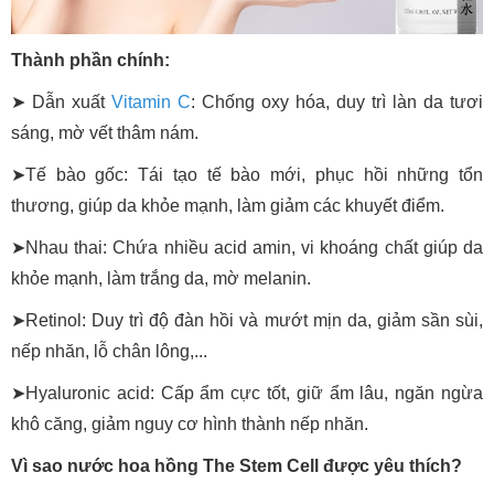
Thành phần chính:
➤ Dẫn xuất
Vitamin C
: Chống oxy hóa, duy trì làn da tươi
sáng, mờ vết thâm nám.
➤
Tế bào gốc: Tái tạo tế bào mới, phục hồi những tổn
thương, giúp da khỏe mạnh, làm giảm các khuyết điểm.
➤
Nhau thai: Chứa nhiều acid amin, vi khoáng chất giúp da
khỏe mạnh, làm trắng da, mờ melanin.
➤
Retinol: Duy trì độ đàn hồi và mướt mịn da, giảm sần sùi,
nếp nhăn, lỗ chân lông,...
➤
Hyaluronic acid: Cấp ẩm cực tốt, giữ ẩm lâu, ngăn ngừa
khô căng, giảm nguy cơ hình thành nếp nhăn.
Vì sao nước hoa hồng The Stem Cell được yêu thích?