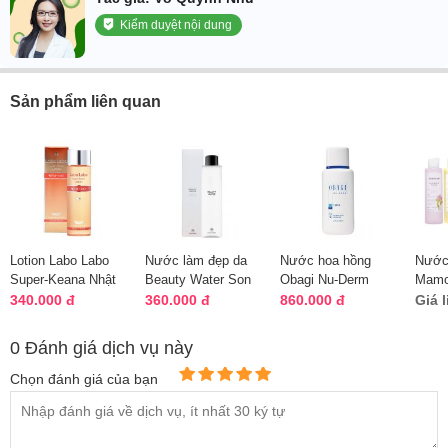
Kiểm duyệt nội dung
Sản phẩm liên quan
Lotion Labo Labo
Nước làm đẹp da
Nước hoa hồng
Nước
Super-Keana Nhật
Beauty Water Son
Obagi Nu-Derm
Mamo
Bản se khít lỗ chân
& Park 340ml Hàn
Toner của Mỹ chai
250ml
340.000 đ
360.000 đ
860.000 đ
Giá 
lông
Quốc
198ml
Hàn 
0 Đánh giá dịch vụ này
Chọn đánh giá của bạn