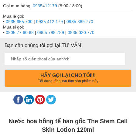
Gọi mua hàng:
0935412179
(8:00-18:00)
Mua lẻ gọi:
•
0935.655.700
|
0935.412.179
|
0935.889.770
Mua sỉ gọi:
•
0905.77.60.68
|
0905.799.789
|
0935.020.770
Bạn cần chúng tôi gọi lại TƯ VẤN
HÃY GỌI LẠI CHO TÔI!!!
Tôi đang rất quan tâm sản phẩm này
Nước hoa hồng tế bào gốc The Stem Cell
Skin Lotion 120ml