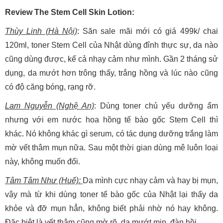
Review The Stem Cell Skin Lotion:
Thùy Linh (Hà Nội)
: Săn sale mãi mới có giá 499k/ chai
120ml, toner Stem Cell của Nhật dùng đỉnh thực sự, da nào
cũng dùng được, kể cả nhạy cảm như mình. Gần 2 tháng sử
dụng, da mướt hơn trông thấy, trắng hồng và lúc nào cũng
có độ căng bóng, rạng rỡ.
Lam Nguyễn (Nghệ An)
: Dùng toner chủ yếu dưỡng ẩm
nhưng với em nước hoa hồng tế bào gốc Stem Cell thì
khác. Nó không khác gì serum, có tác dụng dưỡng trắng làm
mờ vết thâm mụn nữa. Sau một thời gian dùng mê luôn loại
này, không muốn đổi.
Tâm Tâm Như (Huế):
Da mình cực nhạy cảm và hay bị mụn,
vậy mà từ khi dùng toner tế bào gốc của Nhật lại thấy da
khỏe và đỡ mụn hẳn, không biết phải nhờ nó hay không.
Đặc biệt là vết thâm cũng mờ rõ, da mướt mịn, đàn hồi.