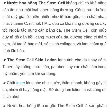
☞ Nước hoa hồng The Stem Cell
không chỉ có khả năng
cấp ẩm như một loại toner thông thường. Công thức dưỡng
chất quý giá từ thiên nhiên như tế bào gốc, tinh chất nhau
thai, vitamin C, retinol, HA… đều có khả năng dưỡng cực kỳ
tốt. Ngoài tác dụng cân bằng da, The Stem Cell còn giúp
duy trì độ đàn hồi, căng mượt của da, dưỡng trắng trị thâm
sạm, tái tạo tế bào mới, sản sinh collagen, và làm chậm quá
trình lão hóa.
☞
The Stem Cell Skin Lotion
lành tính cho da nhạy cảm.
Toner này không chứa cồn, paraben hay các chất cấm trong
mỹ phẩm, yên tâm khi sử dụng.
☞
Chất
toner
lỏng nhẹ như nước, thấm nhanh, không gây bí
da, nhờn rít hay nặng mặt. Sử dụng làm lotion mask cũng rất
thích nhé!
☞
Nước hoa hồng tế bào gốc The Stem Cell là sản phẩm