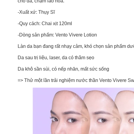
cho da, chậm lão hóa.
-Xuất xứ: Thụy Sĩ
-Quy cách: Chai xịt 120ml
-Dòng sản phẩm: Vento Vivere Lotion
Làn da bạn đang rất nhạy cảm, khó chọn sản phẩm d
Da sau trị liệu, laser, da có thâm sẹo
Da khô sần sùi, có nếp nhăn, mất sức sống
=> Thử một lần trải nghiệm nước thần Vento Vivere Swi