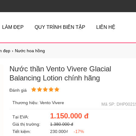
LÀM ĐẸP
QUY TRÌNH BIÊN TẬP
LIÊN HỆ
m đẹp
Nước hoa hồng
Nước thần Vento Vivere Glacial
Balancing Lotion chính hãng
Đánh giá
Thương hiệu: Vento Vivere
Mã SP: DHP0021
1.150.000 đ
Tại EVA:
Giá thị trường:
1.380.000 đ
Tiết kiệm:
230.000₫
-17%