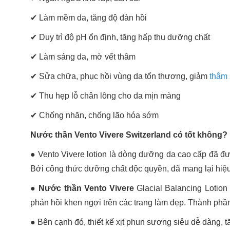
✔
Làm mềm da, tăng độ đàn hồi
✔
Duy trì độ pH ổn định, tăng hấp thu dưỡng chất
✔
Làm sáng da, mờ vết thâm
✔
Sửa chữa, phục hồi vùng da tổn thương, giảm
thâm
✔
Thu hẹp lỗ chân lông cho da mịn màng
✔
Chống nhăn, chống lão hóa sớm
Nước thần Vento Vivere Switzerland có tốt không?
● Vento Vivere lotion là dòng dưỡng da cao cấp đã đư
Bởi công thức dưỡng chất độc quyền, đã mang lại hiệu
● Nước thần Vento Vivere
Glacial Balancing Lotio
phản hồi khen ngợi trên các trang làm đẹp. Thành phần
● Bên cạnh đó, thiết kế xịt phun sương siêu dễ dàng, t