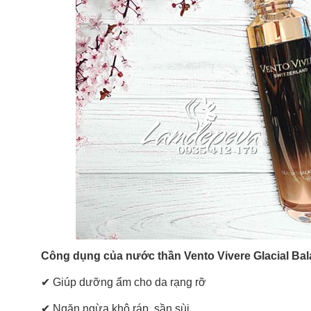
Công dụng của nước thần Vento Vivere Glacial Bal
✔ Giúp dưỡng ẩm cho da rạng rỡ
✔
Ngăn ngừa khô ráp, sần sùi