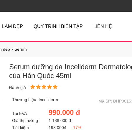
LÀM ĐẸP
QUY TRÌNH BIÊN TẬP
LIÊN HỆ
m đẹp
Serum
Serum dưỡng da Incellderm Dermatolo
của Hàn Quốc 45ml
Đánh giá
Thương hiệu: Incellderm
Mã SP: DHP0015
990.000 đ
Tại EVA:
Giá thị trường:
1.188.000 đ
Tiết kiệm:
198.000₫
-17%