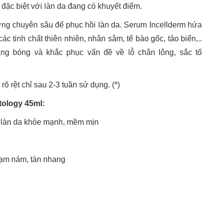
, đặc biệt với làn da đang có khuyết điểm.
ỡng chuyên sâu để phục hồi làn da. Serum Incellderm hứa
c tinh chất thiên nhiên, nhân sâm, tế bào gốc, tảo biển,..
ng bóng và khắc phục vấn đề về lỗ chân lông, sắc tố
 rệt chỉ sau 2-3 tuần sử dụng. (*)
tology 45ml:
 làn da khỏe mạnh, mềm mịn
sạm nám, tàn nhang