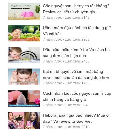
Cốc nguyệt san liberty có tốt không?
Review chi tiết từ chuyên gia
7 năm trước - Lượt xem: 2149
Uống mầm đậu nành có tác dụng gì?
Và cái kết
7 năm trước - Lượt xem: 2208
Dấu hiệu thiếu kẽm ở trẻ Và cách bổ
sung đơn giản hiện quả
7 năm trước - Lượt xem: 2456
Bật mí bí quyết vệ sinh mặt bằng
nước muối cho làn da sáng đẹp hơn
7 năm trước - Lượt xem: 1768
Cách nhận biết cốc nguyệt san lincup
chính hãng và hàng giả
7 năm trước - Lượt xem: 3048
Hebora japan giá bao nhiêu? Mua ở
đâu? Và revew từ Sao Việt
7 năm trước - Lượt xem: 2318