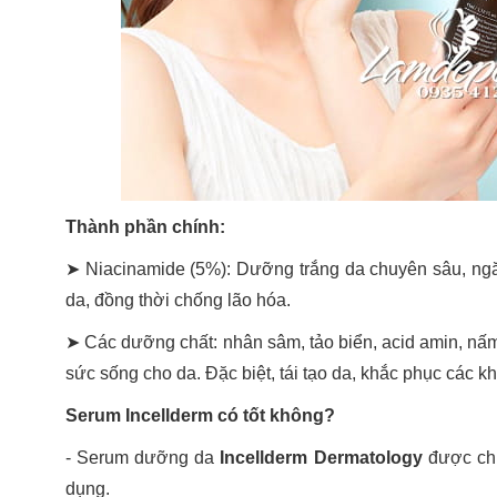
Thành phần chính:
➤ Niacinamide (5%): Dưỡng trắng da chuyên sâu, ng
da, đồng thời chống lão hóa.
➤ Các dưỡng chất: nhân sâm, tảo biển, acid amin, nấm
sức sống cho da. Đặc biệt, tái tạo da, khắc phục các k
Serum Incellderm có tốt không?
- Serum dưỡng da
Incellderm Dermatology
được chứ
dụng.