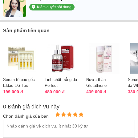
Kiểm duyệt nội dung
Sản phẩm liên quan
Serum tế bào gốc
Tinh chất trắng da
Nước thần
Seru
Eldas EG Tox
Perfect
Glutathione
da Wh
Program Coreana 4
Galactomyces 14
Niacinamide Cica
Esse
199.000 đ
480.000 đ
439.000 đ
330.
ống
Days Angels
Essence 150ml
Nhật
Liqui...
Hàn Quố...
0 Đánh giá dịch vụ này
Chọn đánh giá của bạn