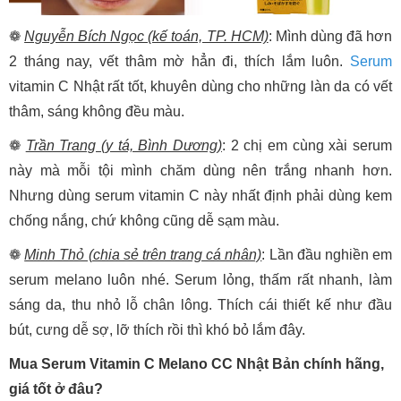
❁
Nguyễn Bích Ngọc (kế toán, TP. HCM)
: Mình dùng đã hơn
2 tháng nay, vết thâm mờ hẳn đi, thích lắm luôn.
Serum
vitamin C Nhật rất tốt, khuyên dùng cho những làn da có vết
thâm, sáng không đều màu.
❁
Trần Trang (y tá, Bình Dương)
: 2 chị em cùng xài serum
này mà mỗi tội mình chăm dùng nên trắng nhanh hơn.
Nhưng dùng serum vitamin C này nhất định phải dùng kem
chống nắng, chứ không cũng dễ sạm màu.
❁
Minh Thỏ (chia sẻ trên trang cá nhân)
: Lần đầu nghiền em
serum melano luôn nhé. Serum lỏng, thấm rất nhanh, làm
sáng da, thu nhỏ lỗ chân lông. Thích cái thiết kế như đầu
bút, cưng dễ sợ, lỡ thích rồi thì khó bỏ lắm đây.
Mua Serum Vitamin C Melano CC Nhật Bản chính hãng,
giá tốt ở đâu?