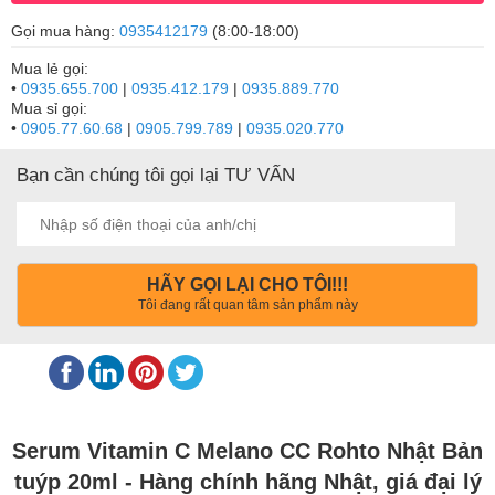
Gọi mua hàng:
0935412179
(8:00-18:00)
Mua lẻ gọi:
•
0935.655.700
|
0935.412.179
|
0935.889.770
Mua sỉ gọi:
•
0905.77.60.68
|
0905.799.789
|
0935.020.770
Bạn cần chúng tôi gọi lại TƯ VẤN
HÃY GỌI LẠI CHO TÔI!!!
Tôi đang rất quan tâm sản phẩm này
Serum Vitamin C Melano CC Rohto
Nhật Bản
tuýp 20ml - Hàng chính hãng Nhật, giá đại lý