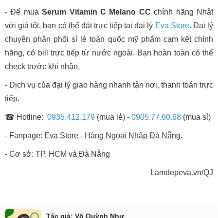
- Để mua
Serum Vitamin C Melano CC
chính hãng Nhật
với giá tốt, bạn có thể đặt trực tiếp tại đại lý
Eva Store
. Đại lý
chuyên phân phối sỉ lẻ toàn quốc mỹ phẩm cam kết chính
hãng, có bill trực tiếp từ nước ngoài. Bạn hoàn toàn có thể
check trước khi nhận.
- Dịch vụ của đại lý giao hàng nhanh tận nơi, thanh toán trực
tiếp.
☎ Hotline:
0935.412.179
(mua lẻ) -
0905.77.60.68
(mua sỉ)
- Fanpage:
Eva Store - Hàng Ngoại Nhập Đà Nẵng
.
- Cơ sở: TP. HCM và Đà Nẵng
Lamdepeva.vn/QJ
Tác giả: Võ Quỳnh Như