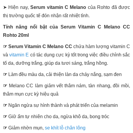
➤ Hiện nay,
Serum vitamin C Melano
của Rohto đã được
thị trường quốc tế đón nhận rất nhiệt tình.
Tính năng nổi bật của Serum Vitamin C Melano CC
Rohto 20ml
☞
Serum Vitamin C Melano CC
chứa hàm lượng vitamin C
và
vitamin E
có tác dụng cực kỳ tốt trong việc điều chỉnh sắc
tố da, dưỡng trắng, giúp da tươi sáng, trắng hồng.
☞
Làm đều màu da, cải thiện làn da cháy nắng, sạm đen
☞
Melano CC làm giảm vết thâm nám, tàn nhang, đồi mồi,
thâm mụn cực kỳ hiệu quả
☞
Ngăn ngừa sự hình thành và phát triển của melamin
☞
Giữ ẩm tự nhiên cho da, ngừa khô da, bong tróc
☞
Giảm nhờn mụn,
se khít lỗ chân lông