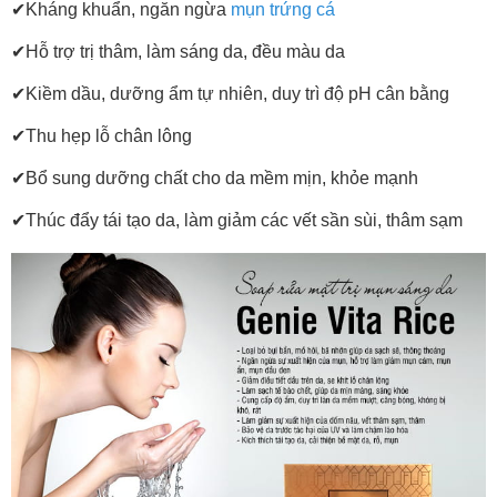
✔
Kháng khuẩn, ngăn ngừa
mụn trứng cá
✔
Hỗ trợ trị thâm, làm sáng da, đều màu da
✔
Kiềm dầu, dưỡng ẩm tự nhiên, duy trì độ pH cân bằng
✔
Thu hẹp lỗ chân lông
✔
Bổ sung dưỡng chất cho da mềm mịn, khỏe mạnh
✔
Thúc đẩy tái tạo da, làm giảm các vết sần sùi, thâm sạm