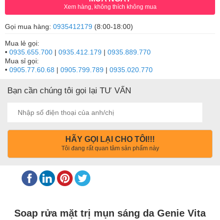
Xem hàng, không thích không mua
Gọi mua hàng:
0935412179
(8:00-18:00)
Mua lẻ gọi:
•
0935.655.700
|
0935.412.179
|
0935.889.770
Mua sỉ gọi:
•
0905.77.60.68
|
0905.799.789
|
0935.020.770
Bạn cần chúng tôi gọi lại TƯ VẤN
HÃY GỌI LẠI CHO TÔI!!!
Tôi đang rất quan tâm sản phẩm này
Soap rửa mặt trị mụn sáng da Genie Vita