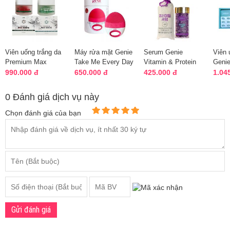
Viên uống trắng da
Máy rửa mặt Genie
Serum Genie
Viên 
Premium Max
Take Me Every Day
Vitamin & Protein
Geni
White Genie Hàn
phiên bản mới
For Hair phục hồi
Healt
990.000 đ
650.000 đ
425.000 đ
1.04
Quốc 60 viên
tóc hư tổn
viên
0 Đánh giá dịch vụ này
Chọn đánh giá của bạn
Gửi đánh giá