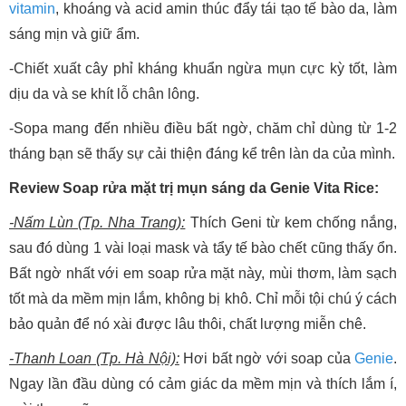
vitamin
, khoáng và acid amin thúc đẩy tái tạo tế bào da, làm
sáng mịn và giữ ẩm.
-Chiết xuất cây phỉ kháng khuẩn ngừa mụn cực kỳ tốt, làm
dịu da và se khít lỗ chân lông.
-Sopa mang đến nhiều điều bất ngờ, chăm chỉ dùng từ 1-2
tháng bạn sẽ thấy sự cải thiện đáng kể trên làn da của mình.
Review Soap rửa mặt trị mụn sáng da Genie Vita Rice:
-Nấm Lùn (Tp. Nha Trang):
Thích Geni từ kem chống nắng,
sau đó dùng 1 vài loại mask và tẩy tế bào chết cũng thấy ổn.
Bất ngờ nhất với em soap rửa mặt này, mùi thơm, làm sạch
tốt mà da mềm mịn lắm, không bị khô. Chỉ mỗi tội chú ý cách
bảo quản để nó xài được lâu thôi, chất lượng miễn chê.
-Thanh Loan (Tp. Hà Nội):
Hơi bất ngờ với soap của
Genie
.
Ngay lần đầu dùng có cảm giác da mềm mịn và thích lắm í,