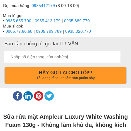
Gọi mua hàng:
0935412179
(8:00-18:00)
Mua lẻ gọi:
•
0935.655.700
|
0935.412.179
|
0935.889.770
Mua sỉ gọi:
•
0905.77.60.68
|
0905.799.789
|
0935.020.770
Bạn cần chúng tôi gọi lại TƯ VẤN
HÃY GỌI LẠI CHO TÔI!!!
Tôi đang rất quan tâm sản phẩm này
Sữa rửa mặt Ampleur Luxury White Washing
Foam 130g - Không làm khô da, không kích