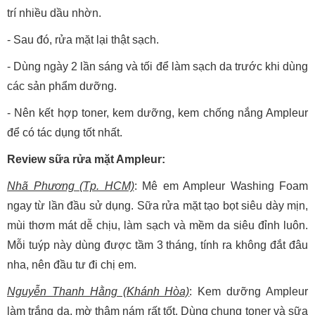
trí nhiều dầu nhờn.
- Sau đó, rửa mặt lại thật sạch.
- Dùng ngày 2 lần sáng và tối để làm sạch da trước khi dùng
các sản phẩm dưỡng.
- Nên kết hợp toner, kem dưỡng, kem chống nắng Ampleur
để có tác dụng tốt nhất.
Review sữa rửa mặt Ampleur:
Nhã Phương (Tp. HCM)
: Mê em Ampleur Washing Foam
ngay từ lần đầu sử dụng. Sữa rửa mặt tạo bọt siêu dày mịn,
mùi thơm mát dễ chịu, làm sạch và mềm da siêu đỉnh luôn.
Mỗi tuýp này dùng được tầm 3 tháng, tính ra không đắt đâu
nha, nên đầu tư đi chị em.
Nguyễn Thanh Hằng (Khánh Hòa)
: Kem dưỡng Ampleur
làm trắng da, mờ thâm nám rất tốt. Dùng chung toner và sữa