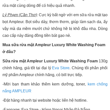
rửa mặt cùng dòng để có hiệu quả nhanh.
Lý Phạm (Cần Thơ)
: Cực kỳ bất ngờ với em sữa rửa mặt tạo
bọt Ampleur. Bọt siêu dày, thơm thơm, giúp làm sạch da, ấy
vậy mà da mềm mướt chứ không hề bị khô đâu nha. Dòng
cao cấp này đáng đồng tiền bát gạo nè.
Mua sữa rửa mặt Ampleur Luxury White Washing Foam
ở đâu?
Sữa rửa mặt Ampleur Luxury White Washing Foam
130g
chính hãng, giá tốt tại đại lý
Eva Store
. Chúng tôi phân phối
mỹ phẩm Ampleur chính hãng, có bill trực tiếp.
-Mời bạn tham khảo thêm kem dưỡng, toner,
kem chống
nắng AMPLEUR
-Đặt hàng nhanh tại website hoặc liên hệ hotline.
-Fanpage:
Eva Store - Hàng Ngoại Nhập Đà Nẵng