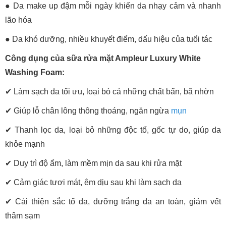
●
Da make up đậm mỗi ngày khiến da nhạy cảm và nhanh
lão hóa
●
Da khó dưỡng, nhiều khuyết điểm, dấu hiệu của tuổi tác
Công dụng của sữa rửa mặt Ampleur Luxury White
Washing Foam:
✔ Làm sạch da tối ưu, loại bỏ cả những chất bẩn, bã nhờn
✔
Giúp lỗ chân lông thông thoáng, ngăn ngừa
mụn
✔
Thanh lọc da, loại bỏ những độc tố, gốc tự do, giúp da
khỏe mạnh
✔
Duy trì độ ẩm, làm mềm mịn da sau khi rửa mặt
✔
Cảm giác tươi mát, êm dịu sau khi làm sạch da
✔
Cải thiện sắc tố da, dưỡng trắng da an toàn, giảm vết
thâm sạm