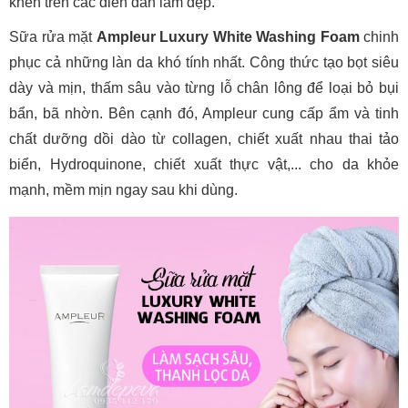
khen trên các diễn đàn làm đẹp.
Sữa rửa mặt
Ampleur Luxury White Washing Foam
chinh
phục cả những làn da khó tính nhất. Công thức tạo bọt siêu
dày và mịn, thấm sâu vào từng lỗ chân lông để loại bỏ bụi
bẩn, bã nhờn. Bên cạnh đó, Ampleur cung cấp ẩm và tinh
chất dưỡng dồi dào từ collagen, chiết xuất nhau thai tảo
biển, Hydroquinone, chiết xuất thực vật,... cho da khỏe
mạnh, mềm mịn ngay sau khi dùng.