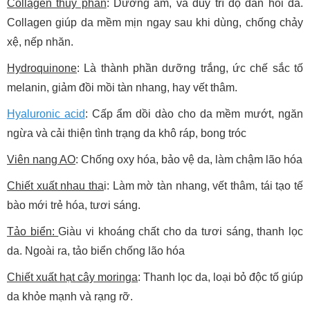
Collagen thủy phân
: Dưỡng ẩm, và duy trì độ đàn hồi da.
Collagen giúp da mềm mịn ngay sau khi dùng, chống chảy
xệ, nếp nhăn.
Hydroquinone
: Là thành phần dưỡng trắng, ức chế sắc tố
melanin, giảm đồi mồi tàn nhang, hay vết thâm.
Hyaluronic acid
: Cấp ẩm dồi dào cho da mềm mướt, ngăn
ngừa và cải thiện tình trạng da khô ráp, bong tróc
Viên nang AO
: Chống oxy hóa, bảo vệ da, làm chậm lão hóa
Chiết xuất nhau tha
i: Làm mờ tàn nhang, vết thâm, tái tạo tế
bào mới trẻ hóa, tươi sáng.
Tảo biển:
Giàu vi khoáng chất cho da tươi sáng, thanh lọc
da. Ngoài ra, tảo biển chống lão hóa
Chiết xuất hạt cây moringa
: Thanh lọc da, loại bỏ độc tố giúp
da khỏe mạnh và rạng rỡ.