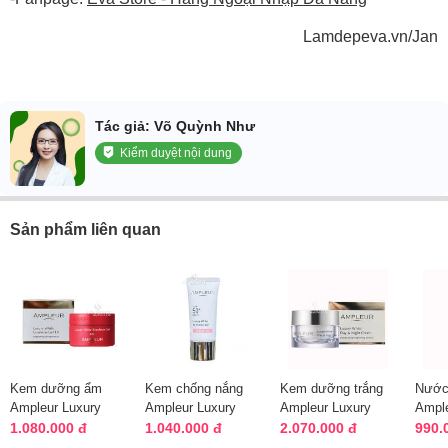
Lamdepeva.vn/Jan
Tác giả: Võ Quỳnh Như
Kiểm duyệt nội dung
Sản phẩm liên quan
Kem dưỡng ẩm
Kem chống nắng
Kem dưỡng trắng
Nước
Ampleur Luxury
Ampleur Luxury
Ampleur Luxury
Ample
White Emulsion-Gel
White W Protect
White Day Night
White
1.080.000 đ
1.040.000 đ
2.070.000 đ
990.
EX Nhật
UV
Nhật Bản
chai 