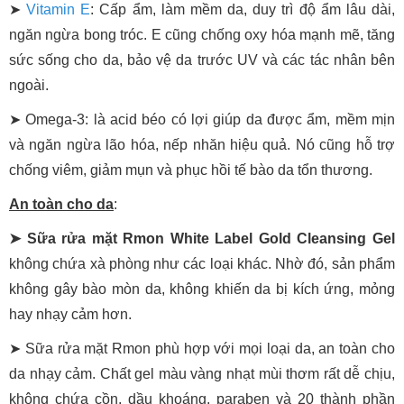
➤
Vitamin E
: Cấp ẩm, làm mềm da, duy trì độ ẩm lâu dài,
ngăn ngừa bong tróc. E cũng chống oxy hóa mạnh mẽ, tăng
sức sống cho da, bảo vệ da trước UV và các tác nhân bên
ngoài.
➤ Omega-3: là acid béo có lợi giúp da được ẩm, mềm mịn
và ngăn ngừa lão hóa, nếp nhăn hiệu quả. Nó cũng hỗ trợ
chống viêm, giảm mụn và phục hồi tế bào da tổn thương.
An toàn cho da
:
➤ Sữa rửa mặt Rmon White Label Gold Cleansing Gel
không chứa xà phòng như các loại khác. Nhờ đó, sản phẩm
không gây bào mòn da, không khiến da bị kích ứng, mỏng
hay nhạy cảm hơn.
➤ Sữa rửa mặt Rmon phù hợp với mọi loại da, an toàn cho
da nhạy cảm. Chất gel màu vàng nhạt mùi thơm rất dễ chịu,
không chứa cồn, dầu khoáng, paraben và 20 thành phần