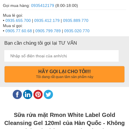
Gọi mua hàng:
0935412179
(8:00-18:00)
Mua lẻ gọi:
•
0935.655.700
|
0935.412.179
|
0935.889.770
Mua sỉ gọi:
•
0905.77.60.68
|
0905.799.789
|
0935.020.770
Bạn cần chúng tôi gọi lại TƯ VẤN
HÃY GỌI LẠI CHO TÔI!!!
Tôi đang rất quan tâm sản phẩm này
Sữa rửa mặt Rmon White Label Gold
Cleansing Gel 120ml của Hàn Quốc - Không