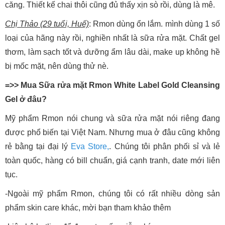
căng. Thiết kế chai thôi cũng đủ thấy xịn sò rồi, dùng là mê.
Chị Thảo (29 tuổi, Huế)
: Rmon dùng ổn lắm. mình dùng 1 số
loại của hãng này rồi, nghiền nhất là sữa rửa mặt. Chất gel
thơm, làm sạch tốt và dưỡng ẩm lâu dài, make up không hề
bị mốc mặt, nên dùng thử nè.
=>> Mua Sữa rửa mặt Rmon White Label Gold Cleansing
Gel ở đâu?
Mỹ phẩm Rmon nói chung và sữa rửa mặt nói riêng đang
được phổ biến tại Việt Nam. Nhưng mua ở đâu cũng không
rẻ bằng tại đại lý
Eva Store,
. Chúng tôi phân phối sỉ và lẻ
toàn quốc, hàng có bill chuẩn, giá cạnh tranh, date mới liên
tục.
-Ngoài mỹ phẩm Rmon, chúng tôi có rất nhiều dòng sản
phẩm skin care khác, mời bạn tham khảo thêm