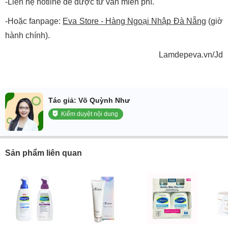
-Liên hệ hotline để được tư vấn miễn phí.
-Hoặc fanpage:
Eva Store - Hàng Ngoại Nhập Đà Nẵng
(giờ
hành chính).
Lamdepeva.vn/Jd
Tác giả: Võ Quỳnh Như
Kiểm duyệt nội dung
Sản phẩm liên quan