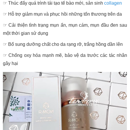
☞
Thúc đẩy quá trình tái tạo tế bào mới, sản sinh
collagen
☞
Hỗ trợ giảm mụn và phục hồi những tổn thương trên da
☞
Cải thiện tình trạng mụn ẩn, mụn cám, mụn đầu đen sau
một thời gian sử dụng
☞
Bổ sung dưỡng chất cho da rạng rỡ, trắng hồng dần lên
☞
Chống oxy hóa mạnh mẽ, bảo vệ da trước các tác nhân
gây hại