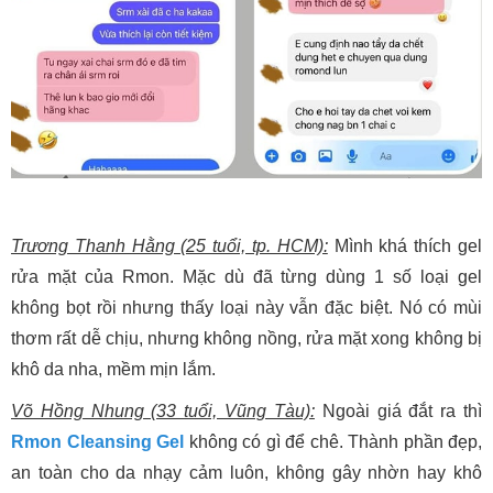
Trương Thanh Hằng (25 tuổi, tp. HCM):
Mình khá thích gel
rửa mặt của Rmon. Mặc dù đã từng dùng 1 số loại gel
không bọt rồi nhưng thấy loại này vẫn đặc biệt. Nó có mùi
thơm rất dễ chịu, nhưng không nồng, rửa mặt xong không bị
khô da nha, mềm mịn lắm.
Võ Hồng Nhung (33 tuổi, Vũng Tàu):
Ngoài giá đắt ra thì
Rmon Cleansing Gel
không có gì để chê. Thành phần đẹp,
an toàn cho da nhạy cảm luôn, không gây nhờn hay khô