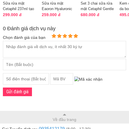
Sữa rửa mặt
Sữa rửa mặt
Set 3 chai sữa rửa
Kem 
Cetaphil 237ml tạo
Eaoron Hyaluronic
mặt Cetaphil Gentle
da b
bọt - 2 màu cho
Cleanser Úc dưỡng
Skin Cleanser của
White
299.000 đ
259.000 đ
680.000 đ
495.
mọi loại da
ẩm tốt
Mỹ
Hàn 
0 Đánh giá dịch vụ này
Chọn đánh giá của bạn
Gửi đánh giá
Về đầu trang
0935412179