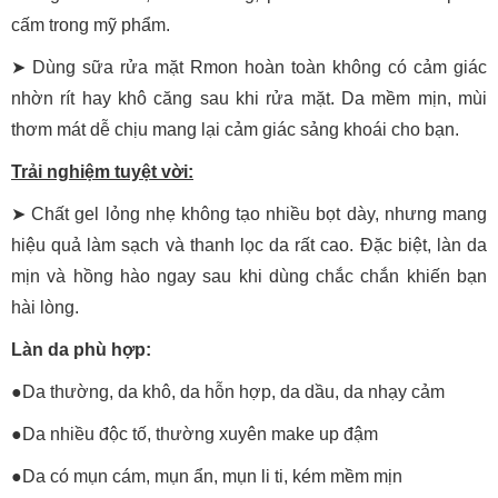
cấm trong mỹ phẩm.
➤ Dùng sữa rửa mặt Rmon hoàn toàn không có cảm giác
nhờn rít hay khô căng sau khi rửa mặt. Da mềm mịn, mùi
thơm mát dễ chịu mang lại cảm giác sảng khoái cho bạn.
Trải nghiệm tuyệt vời:
➤ Chất gel lỏng nhẹ không tạo nhiều bọt dày, nhưng mang
hiệu quả làm sạch và thanh lọc da rất cao. Đặc biệt, làn da
mịn và hồng hào ngay sau khi dùng chắc chắn khiến bạn
hài lòng.
Làn da phù hợp:
●Da thường, da khô, da hỗn hợp, da dầu, da nhạy cảm
●Da nhiều độc tố, thường xuyên make up đậm
●Da có mụn cám, mụn ẩn, mụn li ti, kém mềm mịn