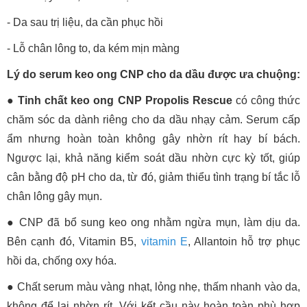
- Da sau trị liệu, da cần phục hồi
- Lỗ chân lông to, da kém mịn màng
Lý do serum keo ong CNP cho da dầu được ưa chuộng:
●
Tinh chất keo ong CNP Propolis Rescue
có công thức
chăm sóc da dành riêng cho da dầu nhạy cảm. Serum cấp
ẩm nhưng hoàn toàn không gây nhờn rít hay bí bách.
Ngược lại, khả năng kiểm soát dầu nhờn cực kỳ tốt, giúp
cân bằng độ pH cho da, từ đó, giảm thiểu tình trạng bí tắc lỗ
chân lông gây mụn.
●
CNP đã bổ sung keo ong nhằm ngừa mụn, làm dịu da.
Bên cạnh đó, Vitamin B5,
vitamin E
, Allantoin hỗ trợ phục
hồi da, chống oxy hóa.
●
Chất serum màu vàng nhạt, lỏng nhẹ, thấm nhanh vào da,
không để lại nhờn rít. Với kết cầu này hoàn toàn phù hợp