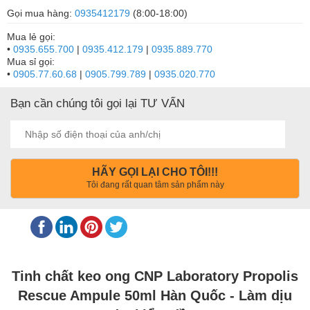
Gọi mua hàng:
0935412179
(8:00-18:00)
Mua lẻ gọi:
•
0935.655.700
|
0935.412.179
|
0935.889.770
Mua sỉ gọi:
•
0905.77.60.68
|
0905.799.789
|
0935.020.770
Bạn cần chúng tôi gọi lại TƯ VẤN
HÃY GỌI LẠI CHO TÔI!!!
Tôi đang rất quan tâm sản phẩm này
Tinh chất keo ong CNP Laboratory Propolis
Rescue Ampule 50ml Hàn Quốc - Làm dịu