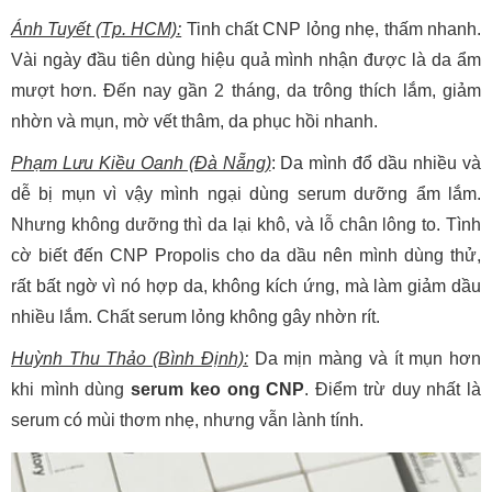
Ánh Tuyết (Tp. HCM):
Tinh chất CNP lỏng nhẹ, thấm nhanh.
Vài ngày đầu tiên dùng hiệu quả mình nhận được là da ẩm
mượt hơn. Đến nay gần 2 tháng, da trông thích lắm, giảm
nhờn và mụn, mờ vết thâm, da phục hồi nhanh.
Phạm Lưu Kiều Oanh (Đà Nẵng)
: Da mình đổ dầu nhiều và
dễ bị mụn vì vậy mình ngại dùng serum dưỡng ẩm lắm.
Nhưng không dưỡng thì da lại khô, và lỗ chân lông to. Tình
cờ biết đến CNP Propolis cho da dầu nên mình dùng thử,
rất bất ngờ vì nó hợp da, không kích ứng, mà làm giảm dầu
nhiều lắm. Chất serum lỏng không gây nhờn rít.
Huỳnh Thu Thảo (Bình Định):
Da mịn màng và ít mụn hơn
khi mình dùng
serum keo ong CNP
. Điểm trừ duy nhất là
serum có mùi thơm nhẹ, nhưng vẫn lành tính.