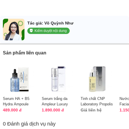
Tác giả: Võ Quỳnh Như
Kiểm duyệt nội dung
Sản phẩm liên quan
Serum HA + B5
Serum trắng da
Tinh chất CNP
Nước 
Hydra Ampoule
Ampleur Luxury
Laboratory Propolis
Facia
Kyung Lab 50ml
White Active Clear
Energy Active
Esse
489.000 đ
1.890.000 đ
Giá liên hệ
1.15
mẫu mới
D Nhật Bản
Ampule
Bản 
0 Đánh giá dịch vụ này