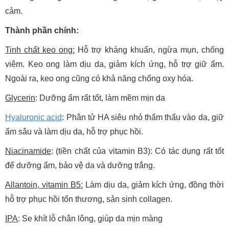
cảm.
Thành phần chính:
Tinh chất keo ong:
Hỗ trợ kháng khuẩn, ngừa mụn, chống
viêm. Keo ong làm dịu da, giảm kích ứng, hỗ trợ giữ ẩm.
Ngoài ra, keo ong cũng có khả năng chống oxy hóa.
Glycerin
: Dưỡng ẩm rất tốt, làm mềm mịn da
Hyaluronic acid
: Phân tử HA siêu nhỏ thẩm thấu vào da, giữ
ẩm sâu và làm dịu da, hỗ trợ phục hồi.
Niacinamide
: (tiền chất của vitamin B3): Có tác dụng rất tốt
để dưỡng ẩm, bảo vệ da và dưỡng trắng.
Allantoin, vitamin B5:
Làm dịu da, giảm kích ứng, đồng thời
hỗ trợ phục hồi tổn thương, sản sinh collagen.
IPA
: Se khít lỗ chân lông, giúp da mịn màng