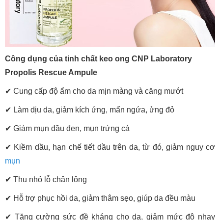
Công dụng của tinh chất keo ong CNP Laboratory
Propolis Rescue Ampule
✔
Cung cấp độ ẩm cho da mịn màng và căng mướt
✔
Làm dịu da, giảm kích ứng, mẩn ngứa, ửng đỏ
✔
Giảm mụn đầu đen, mụn trứng cá
✔
Kiềm dầu, hạn chế tiết dầu trên da, từ đó, giảm nguy cơ
mụn
✔
Thu nhỏ lỗ chân lông
✔
Hỗ trợ phục hồi da, giảm thâm sẹo, giúp da đều màu
✔
Tăng cường sức đề kháng cho da, giảm mức độ nhạy