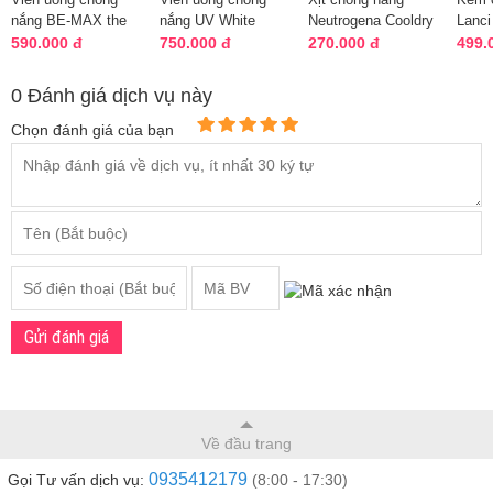
nắng BE-MAX the
nắng UV White
Neutrogena Cooldry
Lanci
SUN For Pro chuẩn
Pure Nhật Bản gói
Sport của Mỹ chai
SPF5
590.000 đ
750.000 đ
270.000 đ
499.
Nhật
60 viên
141g
Hàn 
0 Đánh giá dịch vụ này
Chọn đánh giá của bạn
Gửi đánh giá
Về đầu trang
0935412179
Gọi Tư vấn dịch vụ:
(8:00 - 17:30)