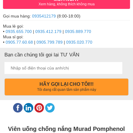
Xem hàng, không thích không mua
Gọi mua hàng:
0935412179
(8:00-18:00)
Mua lẻ gọi:
•
0935.655.700
|
0935.412.179
|
0935.889.770
Mua sỉ gọi:
•
0905.77.60.68
|
0905.799.789
|
0935.020.770
Bạn cần chúng tôi gọi lại TƯ VẤN
HÃY GỌI LẠI CHO TÔI!!!
Tôi đang rất quan tâm sản phẩm này
Viên uống chống nắng Murad Pomphenol