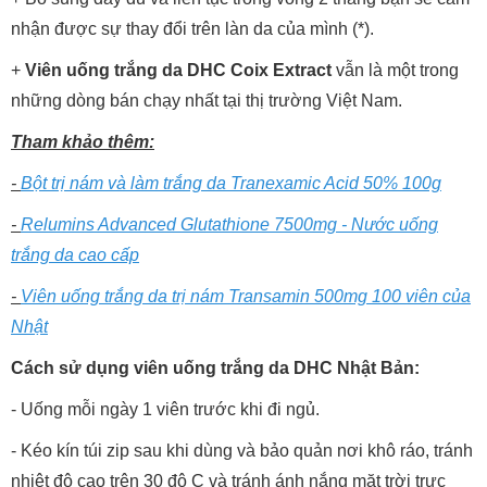
nhận được sự thay đổi trên làn da của mình (*).
+
Viên uống trắng da DHC Coix Extract
vẫn là một trong
những dòng bán chạy nhất tại thị trường Việt Nam.
Tham khảo thêm:
-
Bột trị nám và làm trắng da Tranexamic Acid 50% 100g
-
Relumins Advanced Glutathione 7500mg - Nước uống
trắng da cao cấp
-
Viên uống trắng da trị nám Transamin 500mg 100 viên của
Nhật
Cách sử dụng viên uống trắng da DHC Nhật Bản:
- Uống mỗi ngày 1 viên trước khi đi ngủ.
- Kéo kín túi zip sau khi dùng và bảo quản nơi khô ráo, tránh
nhiệt độ cao trên 30 độ C và tránh ánh nắng mặt trời trực