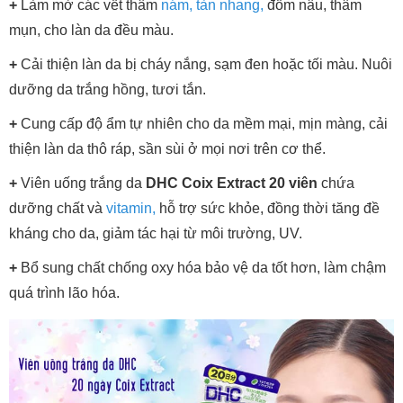
+
Làm mờ các vết thâm
nám, tàn nhang,
đốm nâu, thâm
mụn, cho làn da đều màu.
+
Cải thiện làn da bị cháy nắng, sạm đen hoặc tối màu. Nuôi
dưỡng da trắng hồng, tươi tắn.
+
Cung cấp độ ẩm tự nhiên cho da mềm mại, mịn màng, cải
thiện làn da thô ráp, sần sùi ở mọi nơi trên cơ thể.
+
Viên uống trắng da
DHC Coix Extract 20 viên
chứa
dưỡng chất và
vitamin,
hỗ trợ sức khỏe, đồng thời tăng đề
kháng cho da, giảm tác hại từ môi trường, UV.
+
Bổ sung chất chống oxy hóa bảo vệ da tốt hơn, làm chậm
quá trình lão hóa.