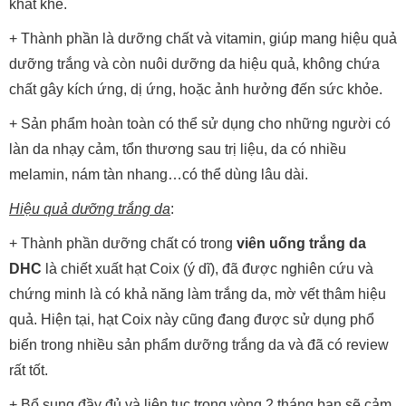
khắt khe.
+ Thành phần là dưỡng chất và vitamin, giúp mang hiệu quả
dưỡng trắng và còn nuôi dưỡng da hiệu quả, không chứa
chất gây kích ứng, dị ứng, hoặc ảnh hưởng đến sức khỏe.
+ Sản phẩm hoàn toàn có thể sử dụng cho những người có
làn da nhạy cảm, tổn thương sau trị liệu, da có nhiều
melamin, nám tàn nhang…có thể dùng lâu dài.
Hiệu quả dưỡng trắng da
:
+ Thành phần dưỡng chất có trong
viên uống trắng da
DHC
là chiết xuất hạt Coix (ý dĩ), đã được nghiên cứu và
chứng minh là có khả năng làm trắng da, mờ vết thâm hiệu
quả. Hiện tại, hạt Coix này cũng đang được sử dụng phổ
biến trong nhiều sản phẩm dưỡng trắng da và đã có review
rất tốt.
+ Bổ sung đầy đủ và liên tục trong vòng 2 tháng bạn sẽ cảm