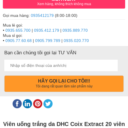
Xem hàng, không thích không mua
Gọi mua hàng:
0935412179
(8:00-18:00)
Mua lẻ gọi:
•
0935.655.700
|
0935.412.179
|
0935.889.770
Mua sỉ gọi:
•
0905.77.60.68
|
0905.799.789
|
0935.020.770
Bạn cần chúng tôi gọi lại TƯ VẤN
HÃY GỌI LẠI CHO TÔI!!!
Tôi đang rất quan tâm sản phẩm này
Viên uống trắng da DHC Coix Extract 20 viên