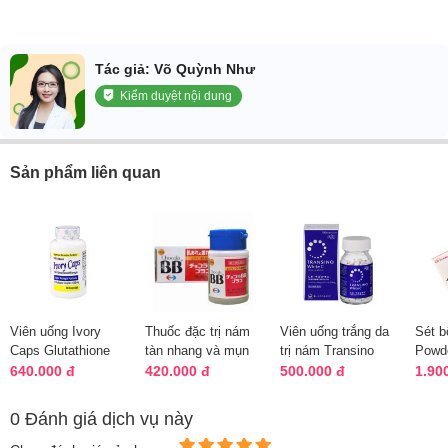
Tác giả: Võ Quỳnh Như
Kiểm duyệt nội dung
Sản phẩm liên quan
Viên uống Ivory
Thuốc đặc trị nám
Viên uống trắng da
Sét b
Caps Glutathione
tàn nhang và mụn
trị nám Transino
Powde
Complex 1500mg
Chocola BB Eisai
White C 180 viên
Vitam
640.000 đ
420.000 đ
500.000 đ
1.90
của Mỹ chí...
180 viên
của Nhậ...
Trane
0 Đánh giá dịch vụ này