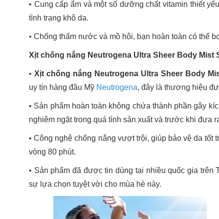
•
Cung cấp ẩm và một số dưỡng chất vitamin thiết yế
tình trạng khô da.
•
Chống thấm nước và mồ hôi, bạn hoàn toàn có thể bơi l
Xịt chống nắng Neutrogena Ultra Sheer Body Mist
•
Xịt chống nắng Neutrogena Ultra Sheer Body Mi
uy tín hàng đầu Mỹ
Neutrogena
, đây là thương hiệu đ
•
Sản phẩm hoàn toàn không chứa thành phần gây kích
nghiêm ngặt trong quá tình sản xuất và trước khi đưa ra
•
Công nghệ chống nắng vượt trội, giúp bảo vệ da tốt 
vòng 80 phút.
•
Sản phẩm đã được tin dùng tại nhiều quốc gia trên T
sự lựa chọn tuyệt vời cho mùa hè này.