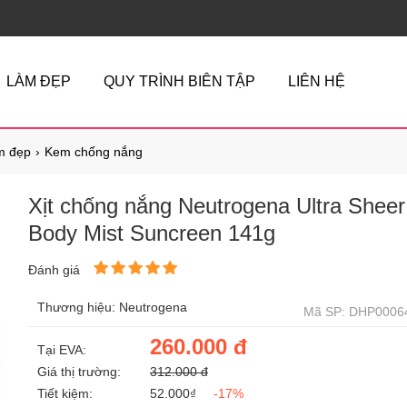
LÀM ĐẸP
QUY TRÌNH BIÊN TẬP
LIÊN HỆ
m đẹp
Kem chống nắng
Xịt chống nắng Neutrogena Ultra Sheer
Body Mist Suncreen 141g
Đánh giá
Thương hiệu: Neutrogena
Mã SP: DHP0006
260.000 đ
Tại EVA:
Giá thị trường:
312.000 đ
Tiết kiệm:
52.000₫
-17%