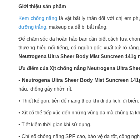
Giới thiệu sản phẩm
Kem chống nắng
là vật bất ly thân đối với chị em 
dưỡng trắng
, makeup da dễ bị bắt nắng.
Để chăm sóc da hoàn hảo bạn cần biết cách lựa chọ
thương hiệu nổi tiếng, có nguồn gốc xuất xứ rõ ràng
Neutrogena Ultra Sheer Body Mist Suncreen 141g
Ưu điểm của Xịt chống nắng Neutrogena Ultra She
•
Neutrogena Ultra Sheer Body Mist Suncreen 141
hấu, không gây nhờn rít.
•
Thiết kế gọn, tiện để mang theo khi đi du lịch, đi biển.
•
Xịt có thể tiếp xúc đến những vùng da mà chúng ta 
•
Tiết kiệm thời gian khi sử dụng.
•
Chỉ số chống nắng SPF cao, bảo vệ da tốt, công ng