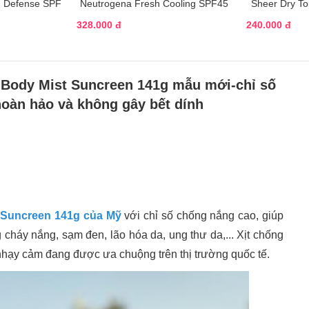
h Defense SPF
Neutrogena Fresh Cooling SPF45
Sheer Dry To
328.000 đ
240.000 đ
r Body Mist Suncreen 141g m
ẫu mới-chỉ số
hoàn hảo và không gây bết dính
t Suncreen 141g của Mỹ
với chỉ số chống nắng cao, giúp
cháy nắng, sạm đen, lão hóa da, ung thư da,... Xịt chống
 nhạy cảm đang được ưa chuộng trên thị trường quốc tế.