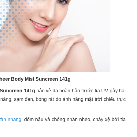
heer Body Mist Suncreen 141g
 Suncreen 141g
bảo vệ da hoàn hảo trước tia UV gây hại
 nắng, sạm đen, bỏng rát do ánh nắng mặt trời chiếu trực
tàn nhang,
đốm nâu và chống nhăn nheo, chảy xệ bởi tia