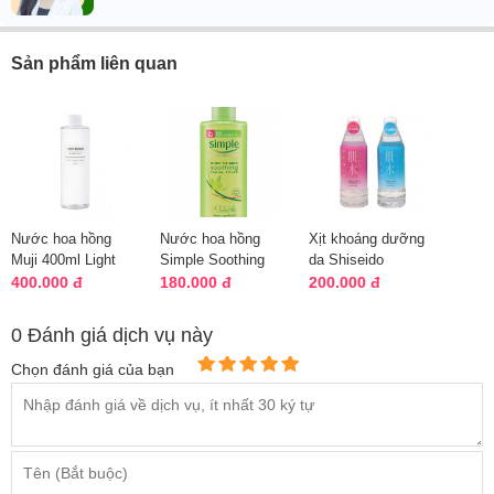
Sản phẩm liên quan
Nước hoa hồng
Nước hoa hồng
Xịt khoáng dưỡng
Muji 400ml Light
Simple Soothing
da Shiseido
Toning Water Light
Facial Toner 200ml
Hadasui 400ml của
400.000 đ
180.000 đ
200.000 đ
của Nhật B...
Nhật
0 Đánh giá dịch vụ này
Chọn đánh giá của bạn