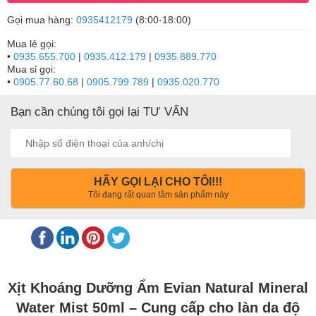
Gọi mua hàng:
0935412179
(8:00-18:00)
Mua lẻ gọi:
•
0935.655.700
|
0935.412.179
|
0935.889.770
Mua sỉ gọi:
•
0905.77.60.68
|
0905.799.789
|
0935.020.770
Bạn cần chúng tôi gọi lại TƯ VẤN
HÃY GỌI LẠI CHO TÔI!!!
Tôi đang rất quan tâm sản phẩm này
Xịt Khoáng Dưỡng Ẩm Evian Natural Mineral
Water Mist 50ml – Cung cấp cho làn da độ