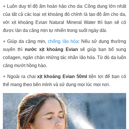
+ Luôn duy trì độ ẩm hoàn hảo cho da: Công dụng lớn nhất
của tất cả các loại xịt khoáng đó chính là tạo độ ẩm cho da,
với xịt khoáng Evian Natural Mineral Water thì bạn sẽ có
được làn da căng mịn tự nhiên trong suốt ngày dài.
+ Giúp da cặng mịn,
chống lão hóa
: Nếu sử dụng thường
xuyên thì
nước xịt khoáng Evian
sẽ giúp bạn bổ sung
collagen, ngăn chặn những tác nhân lão hóa. Từ đó da luôn
căng mướt hồng hào.
+ Ngoài ra chai
xịt khoáng Evian 50ml
tiện lợi để bạn có
thể mang theo bên mình và sử dụng mọi lúc mọi nơi.