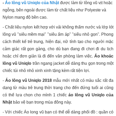
-
Áo lông vũ Uniqlo của Nhật
được làm từ lông vũ vịt hoặc
ngỗng, bên ngoài được làm từ chất liệu như Polyeste và
Nylon mang độ bền cao.
- Chất liệu nylon kết hợp với vải không thấm nước và lớp lót
lông vũ "siêu mềm mại" "siêu ấm áp" "siêu nhỏ gọn". Phong
cách thiết kế trẻ trung, hiện đại, nữ tính tạo cho người mặc
cảm giác rất gọn gàng, cho dù bạn đang đi chơi đi du lịch
hoặc chỉ đơn giản là đi đến văn phòng làm việc.
Áo khoác
lông vũ Uniqlo
trần ngang jacket dễ dàng thu gọn trong một
chiếc túi nhỏ nhỏ xinh xinh tặng kèm rất tiện lợi.
-
Áo lông vũ Uniqlo 2018
mẫu mới nhất có màu sắc rất đa
dạng từ màu trẻ trung thời trang cho đến đứng tuổi ai cũng
có thể lựa chọn cho mình 1 chiếc
áo lông vũ Uniqlo của
Nhật
bảo vệ bạn trong mùa đông này.
- Với chiếc Áo long vũ bạn có thể dễ dàng phối đồ : quần có