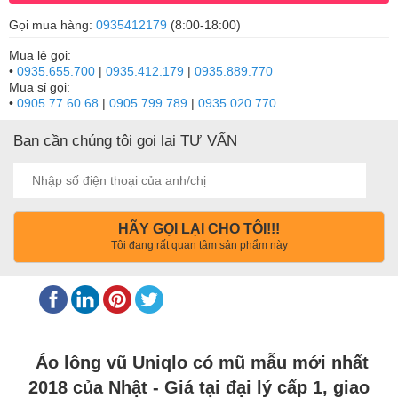
Gọi mua hàng:
0935412179
(8:00-18:00)
Mua lẻ gọi:
•
0935.655.700
|
0935.412.179
|
0935.889.770
Mua sỉ gọi:
•
0905.77.60.68
|
0905.799.789
|
0935.020.770
Bạn cần chúng tôi gọi lại TƯ VẤN
HÃY GỌI LẠI CHO TÔI!!!
Tôi đang rất quan tâm sản phẩm này
Áo lông vũ Uniqlo có mũ mẫu mới nhất
2018 của Nhật - Giá tại đại lý cấp 1, giao