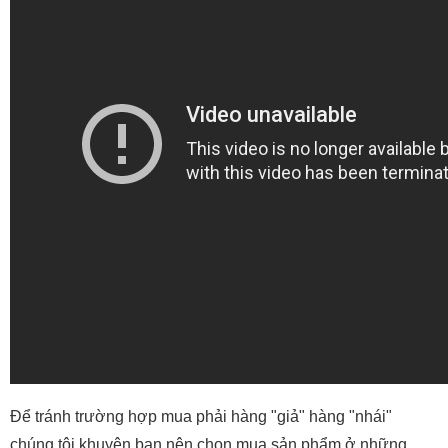
Để tránh trường hợp mua phải hàng "giả" hàng "nhái"
chúng tôi khuyên bạn nên chọn mua sản phẩm ở những