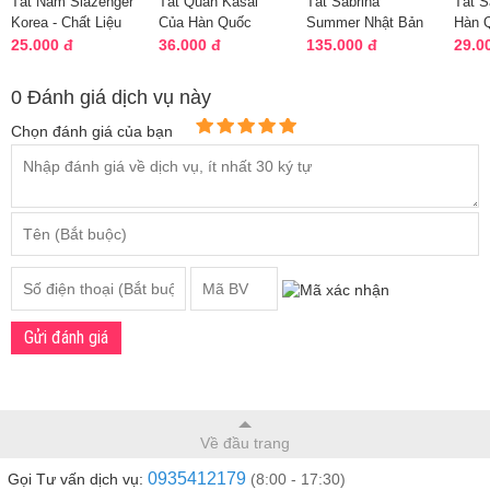
Tất Nam Slazenger
Tất Quần Kasai
Tất Sabrina
Tất S
Korea - Chất Liệu
Của Hàn Quốc
Summer Nhật Bản
Hàn 
Mềm Mịn
15D-30D-80D
Cho 
25.000 đ
36.000 đ
135.000 đ
29.0
Mùi H
0 Đánh giá dịch vụ này
Chọn đánh giá của bạn
Gửi đánh giá
Về đầu trang
0935412179
Gọi Tư vấn dịch vụ:
(8:00 - 17:30)