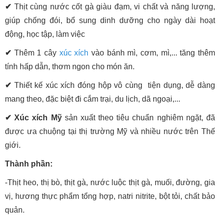
✔
Thịt cùng nước cốt gà giàu đạm, vi chất và năng lượng,
giúp chống đói, bổ sung dinh dưỡng cho ngày dài hoạt
động, học tập, làm việc
✔
Thêm 1 cây
xúc xích
vào bánh mì, cơm, mì,... tăng thêm
tính hấp dẫn, thơm ngon cho món ăn.
✔
Thiết kế xúc xích đóng hộp vô cùng tiện dụng, dễ dàng
mang theo, đặc biệt đi cắm trại, du lịch, dã ngoại,...
✔
Xúc xích Mỹ
sản xuất theo tiêu chuẩn nghiêm ngặt, đã
được ưa chuộng tại thị trường Mỹ và nhiều nước trên Thế
giới.
Thành phần:
-Thịt heo, thị bò, thịt gà, nước luộc thịt gà, muối, đường, gia
vị, hương thực phẩm tổng hợp, natri nitrite, bột tỏi, chất bảo
quản.