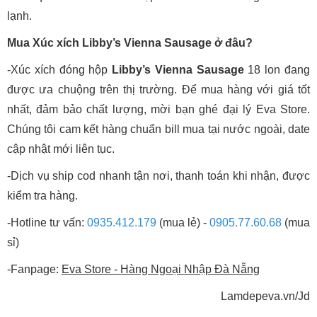
lạnh.
Mua Xúc xích Libby’s Vienna Sausage ở đâu?
-Xúc xích đóng hộp
Libby’s Vienna Sausage
18 lon đang
được ưa chuộng trên thị trường. Để mua hàng với giá tốt
nhất, đảm bảo chất lượng, mời bạn ghé đại lý Eva Store.
Chúng tôi cam kết hàng chuẩn bill mua tại nước ngoài, date
cập nhật mới liên tục.
-Dịch vụ ship cod nhanh tận nơi, thanh toán khi nhận, được
kiểm tra hàng.
-Hotline tư vấn:
0935.412.179
(mua lẻ) -
0905.77.60.68
(mua
sỉ)
-Fanpage:
Eva Store - Hàng Ngoại Nhập Đà Nẵng
Lamdepeva.vn/Jd