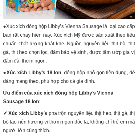
●Xúc xích đóng hộp Libby’s Vienna Sausage là loại cao cấp
bán rất chạy hiện nay. Xúc xích Mỹ được sản xuất theo tiêu
chuẩn chất lượng khắt khe. Nguồn nguyên liệu thịt bò, thịt
gà, thịt heo chọn lọc, đảm bảo vệ sinh, được tẩm ướp gia vị
đậm đà, thơm ngon.
●Xúc xích Libby’s 18 lon
đóng hộp nhỏ gọn tiện dụng, dễ
dàng mang theo, phù hợp cho cả gia đình.
Ưu điểm của xúc xích đóng hộp Libby’s Vienna
Sausage 18 lon:
✔ Xúc xích Libby’s
pha trộn nguyên liệu thịt heo, thịt gà, thị
bò tạo nên hương vị thơm ngon độc lạ, không chỉ trẻ em mà
người lớn cũng thích.