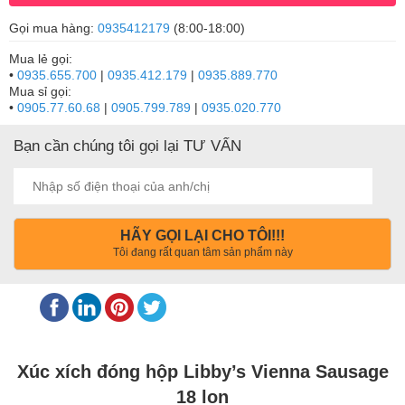
Gọi mua hàng:
0935412179
(8:00-18:00)
Mua lẻ gọi:
•
0935.655.700
|
0935.412.179
|
0935.889.770
Mua sỉ gọi:
•
0905.77.60.68
|
0905.799.789
|
0935.020.770
Bạn cần chúng tôi gọi lại TƯ VẤN
HÃY GỌI LẠI CHO TÔI!!!
Tôi đang rất quan tâm sản phẩm này
Xúc xích đóng hộp Libby’s Vienna Sausage
18 lon