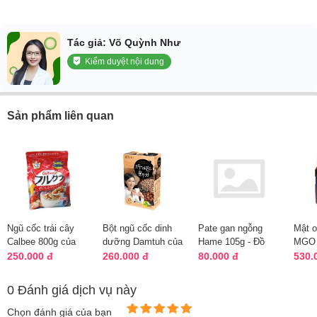
Tác giả: Võ Quỳnh Như
Kiểm duyệt nội dung
Sản phẩm liên quan
Ngũ cốc trái cây
Bột ngũ cốc dinh
Pate gan ngỗng
Mật 
Calbee 800g của
dưỡng Damtuh của
Hame 105g - Đồ
MGO 
Nhật Bản, giàu dinh
Hàn Quốc 50 gói
hộp Nga, giá đại lý
Hone
250.000 đ
260.000 đ
80.000 đ
530.
dưỡng
0 Đánh giá dịch vụ này
Chọn đánh giá của bạn