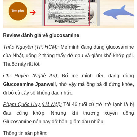
Review đánh giá về glucosamine
Thảo Nguyên (TP. HCM):
Mẹ mình đang dùng glucosamine
của Nhật, uống 2 tháng thấy đỡ đau và giảm khô khớp gối.
Thuốc này rất tốt.
Chị Huyền (Nghệ An)
: Bố mẹ mình đều đang dùng
Glucosamine Jpanwell
, nhờ vậy mà ông bà đi đứng khỏe,
đi bộ cả cây số không đau nhức.
Phạm Quốc Huy (Hà Nội):
Tôi 46 tuổi cứ trời trở lạnh là bị
đau cứng khớp. Nhưng khi thường xuyên uống
Glucosamine nên nay đỡ hẳn, giảm đau nhiều.
Thông tin sản phẩm: