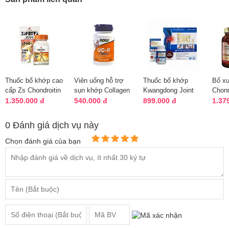
Thuốc bổ khớp cao
Viên uống hỗ trợ
Thuốc bổ khớp
Bổ x
cấp Zs Chondroitin
sụn khớp Collagen
Kwangdong Joint
Chon
1560mg 270 viên
Type II Now UC-II
Glucosamine của
EX 18
1.350.000 đ
540.000 đ
899.000 đ
1.37
Nhật
60 viên
Hàn Quốc
180 v
0 Đánh giá dịch vụ này
Chọn đánh giá của bạn