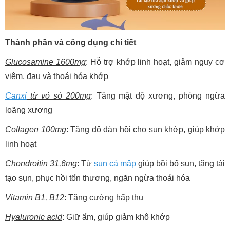
Thành phần và công dụng chi tiết
Glucosamine 1600mg
: Hỗ trợ khớp linh hoạt, giảm nguy cơ
viêm, đau và thoái hóa khớp
Canxi
từ vỏ sò 200mg
: Tăng mật độ xương, phòng ngừa
loãng xương
Collagen 100mg
: Tăng độ đàn hồi cho sụn khớp, giúp khớp
linh hoạt
Chondroitin 31,6mg
: Từ
sụn cá mập
giúp bồi bổ sụn, tăng tái
tạo sụn, phục hồi tổn thương, ngăn ngừa thoái hóa
Vitamin B1, B12
: Tăng cường hấp thu
Hyaluronic acid
: Giữ ẩm, giúp giảm khô khớp