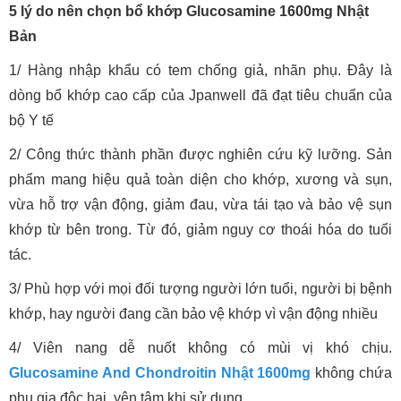
5 lý do nên chọn bổ khớp Glucosamine 1600mg Nhật
Bản
1/ Hàng nhập khẩu có tem chống giả, nhãn phụ. Đây là
dòng bổ khớp cao cấp của Jpanwell đã đạt tiêu chuẩn của
bộ Y tế
2/ Công thức thành phần được nghiên cứu kỹ lưỡng. Sản
phẩm mang hiệu quả toàn diện cho khớp, xương và sụn,
vừa hỗ trợ vận động, giảm đau, vừa tái tạo và bảo vệ sụn
khớp từ bên trong. Từ đó, giảm nguy cơ thoái hóa do tuổi
tác.
3/ Phù hợp với mọi đối tượng người lớn tuổi, người bị bệnh
khớp, hay người đang cần bảo vệ khớp vì vận động nhiều
4/ Viên nang dễ nuốt không có mùi vị khó chịu.
Glucosamine And Chondroitin Nhật 1600mg
không chứa
phụ gia độc hại, yên tâm khi sử dụng