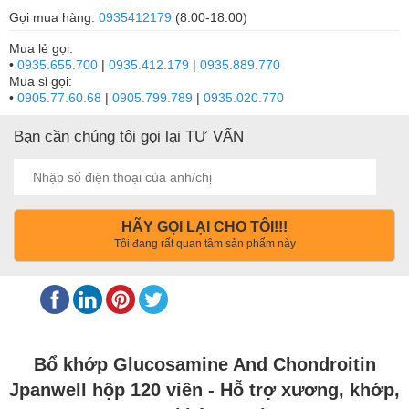
Gọi mua hàng:
0935412179
(8:00-18:00)
Mua lẻ gọi:
•
0935.655.700
|
0935.412.179
|
0935.889.770
Mua sỉ gọi:
•
0905.77.60.68
|
0905.799.789
|
0935.020.770
Bạn cần chúng tôi gọi lại TƯ VẤN
HÃY GỌI LẠI CHO TÔI!!!
Tôi đang rất quan tâm sản phẩm này
Bổ khớp Glucosamine And Chondroitin
Jpanwell hộp 120 viên - Hỗ trợ xương, khớp,