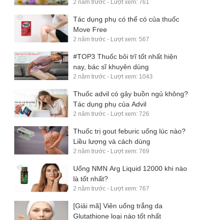
2 năm trước - Lượt xem: 761
Tác dụng phụ có thể có của thuốc
Move Free
2 năm trước - Lượt xem: 567
#TOP3 Thuốc bôi trĩ tốt nhất hiện
nay, bác sĩ khuyên dùng
2 năm trước - Lượt xem: 1043
Thuốc advil có gây buồn ngủ không?
Tác dụng phụ của Advil
2 năm trước - Lượt xem: 726
Thuốc trị gout feburic uống lúc nào?
Liều lượng và cách dùng
2 năm trước - Lượt xem: 769
Uống NMN Arg Liquid 12000 khi nào
là tốt nhất?
2 năm trước - Lượt xem: 767
[Giải mã] Viên uống trắng da
Glutathione loại nào tốt nhất