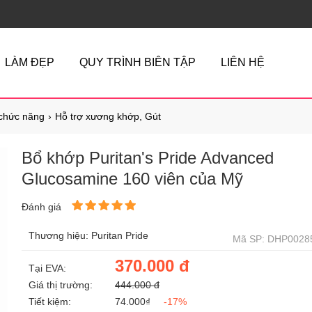
LÀM ĐẸP
QUY TRÌNH BIÊN TẬP
LIÊN HỆ
chức năng
Hỗ trợ xương khớp, Gút
Bổ khớp Puritan's Pride Advanced
Glucosamine 160 viên của Mỹ
Đánh giá
Thương hiệu: Puritan Pride
Mã SP: DHP0028
370.000 đ
Tại EVA:
Giá thị trường:
444.000 đ
Tiết kiệm:
74.000₫
-17%