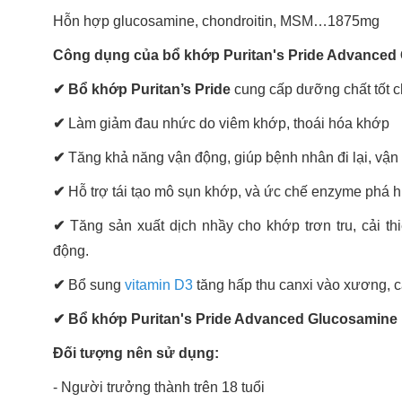
Hỗn hợp glucosamine, chondroitin, MSM…1875mg
Công dụng của bổ khớp Puritan's Pride Advanced 
✔
Bổ khớp Puritan’s Pride
cung cấp dưỡng chất tốt 
✔
Làm giảm đau nhức do viêm khớp, thoái hóa khớp
✔
Tăng khả năng vận động, giúp bệnh nhân đi lại, vậ
✔
Hỗ trợ tái tạo mô sụn khớp, và ức chế enzyme phá 
✔
Tăng sản xuất dịch nhầy cho khớp trơn tru, cải t
động.
✔
Bổ sung
vitamin D3
tăng hấp thu canxi vào xương, 
✔
Bổ khớp Puritan's Pride Advanced Glucosamine
Đối tượng nên sử dụng:
- Người trưởng thành trên 18 tuổi