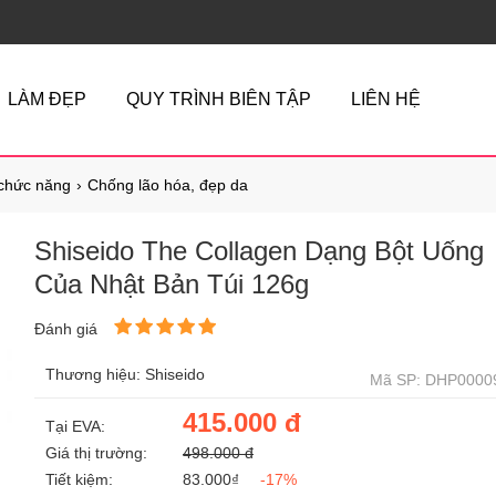
LÀM ĐẸP
QUY TRÌNH BIÊN TẬP
LIÊN HỆ
chức năng
Chống lão hóa, đẹp da
Shiseido The Collagen Dạng Bột Uống
Của Nhật Bản Túi 126g
Đánh giá
Thương hiệu: Shiseido
Mã SP: DHP0000
415.000 đ
Tại EVA:
Giá thị trường:
498.000 đ
Tiết kiệm:
83.000₫
-17%