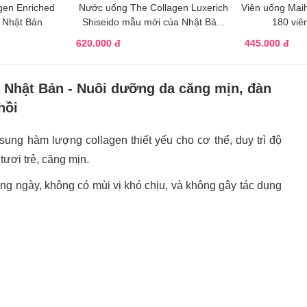
gen Enriched
Nước uống The Collagen Luxerich
Viên uống Mai
 Nhật Bản
Shiseido mẫu mới của Nhật Bả...
180 viê
620.000 đ
445.000 đ
g Nhật Bản - Nuôi dưỡng da căng mịn, đàn
hồi
ung hàm lượng collagen thiết yếu cho cơ thể, duy trì độ
 tươi trẻ, căng mịn.
g ngày, không có mùi vị khó chịu, và không gây tác dụng