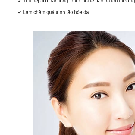
✔ Thu hẹp lỗ chân lông, phục hồi tế bào da tổn thương,
✔ Làm chậm quá trình lão hóa da