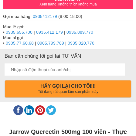
Xem hàng, không thích không mua
Gọi mua hàng:
0935412179
(8:00-18:00)
Mua lẻ gọi:
•
0935.655.700
|
0935.412.179
|
0935.889.770
Mua sỉ gọi:
•
0905.77.60.68
|
0905.799.789
|
0935.020.770
Bạn cần chúng tôi gọi lại TƯ VẤN
HÃY GỌI LẠI CHO TÔI!!!
Tôi đang rất quan tâm sản phẩm này
Jarrow Quercetin 500mg 100 viên - Thực