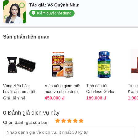
Tác giả: Võ Quỳnh Như
Kiểm duyệt nội dung
Sản phẩm liên quan
Vòng điều hòa
Viên uống giảm mỡ
Tinh dầu tỏi
Tinh 
huyết áp Toma tốt
máu và cholesterol
Odorless Garlic
Kwan
nhất Nhật Bản -
Hisamitsu 84, 168
1000mg 100 viên
Quốc 
Giá liên hệ
450.000 đ
189.000 đ
1.90
Vòng đeo cổ
viên
Puritan’s Pride
cao c
0 Đánh giá dịch vụ này
Chọn đánh giá của bạn