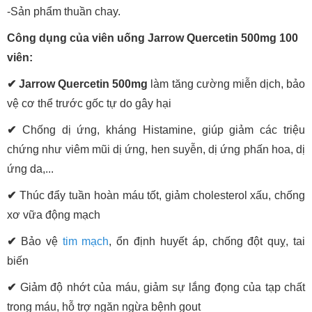
-Sản phẩm thuần chay.
Công dụng của viên uống Jarrow Quercetin 500mg 100
viên:
✔ Jarrow Quercetin 500mg
làm tăng cường miễn dịch, bảo
vệ cơ thể trước gốc tự do gây hại
✔
Chống dị ứng, kháng Histamine, giúp giảm các triệu
chứng như viêm mũi dị ứng, hen suyễn, dị ứng phấn hoa, dị
ứng da,...
✔
Thúc đẩy tuần hoàn máu tốt, giảm cholesterol xấu, chống
xơ vữa động mạch
✔
Bảo vệ
tim mạch
, ổn định huyết áp, chống đột quỵ, tai
biến
✔
Giảm độ nhớt của máu, giảm sự lắng đọng của tạp chất
trong máu, hỗ trợ ngăn ngừa bệnh gout