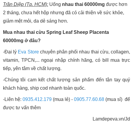
Trần Diệp (Tp. HCM):
Uống
nhau thai 60000mg
được hơn
2 tháng, chưa hết hộp nhưng đã có cải thiện về sức khỏe,
giảm mệt mỏi, da dẻ sáng hơn.
Mua nhau thai cừu Spring Leaf Sheep Placenta
60000mg ở đâu?
-Đại lý
Eva Store
chuyên phân phối nhau thai cừu, collagen,
vitamin, TPCN,... ngoại nhập chính hãng, có bill mua trực
tiếp, yên tâm về chất lượng.
-Chúng tôi cam kết chất lượng sản phẩm đến tận tay quý
khách hàng, ship cod nhanh toàn quốc.
-Liên hệ:
0935.412.179
(mua lẻ) -
0905.77.60.68
(mua sỉ) để
được tư vấn thêm
Lamdepeva.vn/Jd