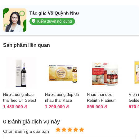
Tác giả: Võ Quỳnh Như
Kiểm duyệt nội dung
Sản phẩm liên quan
Nước uống nhau
Nước uống đẹp da
Nhau thai cừu
Viên 
thai heo Dr. Select
nhau thai Kaza
Rebirth Platinum
Golde
Placenta Drink
Placenta 50000mg
Placenta Youth của
Plac
1.480.000 đ
1.290.000 đ
899.000 đ
970.
300000
Nhật Bản
Úc 60 viên
Úc
0 Đánh giá dịch vụ này
Chọn đánh giá của bạn