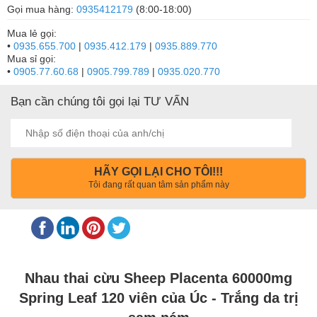
Gọi mua hàng:
0935412179
(8:00-18:00)
Mua lẻ gọi:
•
0935.655.700
|
0935.412.179
|
0935.889.770
Mua sỉ gọi:
•
0905.77.60.68
|
0905.799.789
|
0935.020.770
Bạn cần chúng tôi gọi lại TƯ VẤN
HÃY GỌI LẠI CHO TÔI!!!
Tôi đang rất quan tâm sản phẩm này
Nhau thai cừu Sheep Placenta 60000mg
Spring Leaf 120 viên của Úc - Trắng da trị