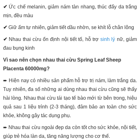
✔
Ức chế melanin, giảm nám tàn nhang, thúc đẩy da trắng
mịn, đều màu
✔
Giữ ẩm tự nhiên, giảm tiết dầu nhờn, se khít lỗ chân lông
✔
Nhau thai cừu ổn định nội tiết tố, hỗ trợ
sinh lý
nữ, giảm
đau bụng kinh
Vì sao nên chọn nhau thai cừu Spring Leaf Sheep
Placenta 60000mg?
➨ Hiện nay có nhiều sản phẩm hỗ trợ trị nám, làm trắng da.
Tuy nhiên, đa số những ai dùng nhau thai cừu cũng sẽ thấy
hài lòng. Nhau thai cừu tái tạo tế bào mới từ bên trong, hiệu
quả sau 1 liệu trình (2-3 tháng), đảm bảo an toàn cho sức
khỏe, không gây tác dụng phụ.
➨ Nhau thai cừu ngoài đẹp da còn tốt cho sức khỏe, nội tiết,
giúp trẻ hóa làn da, tăng năng lượng cho cơ thể.