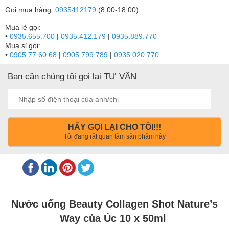
Gọi mua hàng:
0935412179
(8:00-18:00)
Mua lẻ gọi:
•
0935.655.700
|
0935.412.179
|
0935.889.770
Mua sỉ gọi:
•
0905.77.60.68
|
0905.799.789
|
0935.020.770
Bạn cần chúng tôi gọi lại TƯ VẤN
HÃY GỌI LẠI CHO TÔI!!!
Tôi đang rất quan tâm sản phẩm này
Nước uống Beauty Collagen Shot Nature’s
Way của Úc 10 x 50ml