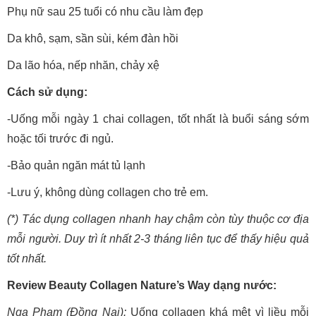
Phụ nữ sau 25 tuổi có nhu cầu làm đẹp
Da khô, sạm, sần sùi, kém đàn hồi
Da lão hóa, nếp nhăn, chảy xệ
Cách sử dụng:
-Uống mỗi ngày 1 chai collagen, tốt nhất là buổi sáng sớm
hoặc tối trước đi ngủ.
-Bảo quản ngăn mát tủ lạnh
-Lưu ý, không dùng collagen cho trẻ em.
(*) Tác dụng collagen nhanh hay chậm còn tùy thuộc cơ địa
mỗi người. Duy trì ít nhất 2-3 tháng liên tục để thấy hiệu quả
tốt nhất.
Review Beauty Collagen Nature’s Way dạng nước:
Nga Phạm (Đồng Nai):
Uống collagen khá mệt vì liều mỗi