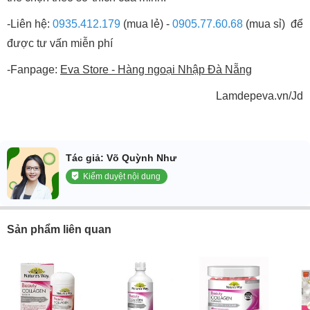
-Liên hệ:
0935.412.179
(mua lẻ) -
0905.77.60.68
(mua sỉ) để
được tư vấn miễn phí
-Fanpage:
Eva Store - Hàng ngoại Nhập Đà Nẵng
Lamdepeva.vn/Jd
Tác giả: Võ Quỳnh Như
Kiểm duyệt nội dung
Sản phẩm liên quan