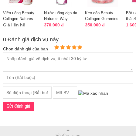
Viên uống Beauty
Nước uống đẹp da
Kẹo dẻo Beauty
Bột u
Collagen Natures
Nature’s Way
Collagen Gummies
thải 
Way 60 viên chính
Beauty Collagen
Nature’s Way 40
Healt
Giá liên hệ
370.000 đ
350.000 đ
1.60
hãng Úc
Liquid 500ml
viên Úc
chính
0 Đánh giá dịch vụ này
Chọn đánh giá của bạn
Gửi đánh giá
Về đầu trang