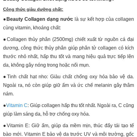
Công thức giàu dưỡng chất:
●
Beauty Collagen dạng nước
là sự kết hợp của collagen
cùng vitamin, khoáng chất:
●Collagen thủy phân (2500mg) chiết xuất từ nguồn cá đại
dương, công thức thủy phân giúp phân tử collagen có kích
thước nhỏ nhất, hấp thu tốt và mang hiệu quả trực tiếp lên
da, không gây nóng trong hoặc nổi mụn.
●Tinh chất hạt nho: Giàu chất chống oxy hóa bảo vệ da.
Ngoài ra, nó còn giúp giữ ẩm và ức chế melanin gây thâm
nám.
●
Vitamin C
: Giúp collagen hấp thu tốt nhất. Ngoài ra, C cũng
giúp làm sáng da, hỗ trợ chống oxy hóa.
●Vitamin E: Giữ ẩm, giúp da mềm mịn, thúc đẩy tái tạo tế
bào mới. Vitamin E bảo vệ da trước UV và môi trường, gốc