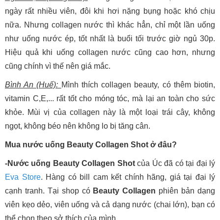
ngày rất nhiều viên, đôi khi hơi nặng bụng hoặc khó chịu
nữa. Nhưng collagen nước thì khác hẳn, chỉ một lần uống
như uống nước ép, tốt nhất là buổi tối trước giờ ngủ 30p.
Hiệu quả khi uống collagen nước cũng cao hơn, nhưng
cũng chính vì thế nên giá mắc.
Bình An (Huế):
Mình thích collagen beauty, có thêm biotin,
vitamin C,E,... rất tốt cho móng tóc, mà lại an toàn cho sức
khỏe. Mùi vị của collagen này là một loại trái cây, không
ngọt, không béo nên không lo bị tăng cân.
Mua nước uống Beauty Collagen Shot ở đâu?
-Nước uống Beauty Collagen Shot
của Úc đã có tại đại lý
Eva Store
. Hàng có bill cam kết chính hãng, giá tại đại lý
cạnh tranh. Tại shop có
Beauty Collagen
phiên bản dạng
viên kẹo dẻo, viên uống và cả dạng nước (chai lớn), bạn có
thể chọn theo sở thích của mình.