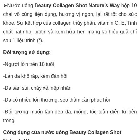
➤Nước uống B
eauty Collagen Shot Nature’s Way
hộp 10
chai vô cùng tiện dụng, hương vị ngon, lại rất tốt cho sức
khỏe. Sự kết hợp của collagen thủy phân, vitamin C, E, Tinh
chất hạt nho, biotin và kẽm hứa hẹn mang lại hiệu quả chỉ
sau 1 liệu trình (*).
Đối tượng sử dụng:
-Người lớn trên 18 tuổi
-Làn da khô ráp, kém đàn hồi
-Da sần sùi, chảy xệ, nếp nhăn
-Da có nhiều tổn thương, sẹo thâm cần phục hồi
-Đối tượng muốn làm đẹp da, móng, tóc toàn diện từ bên
trong
Công dụng của nước uống Beauty Collagen Shot