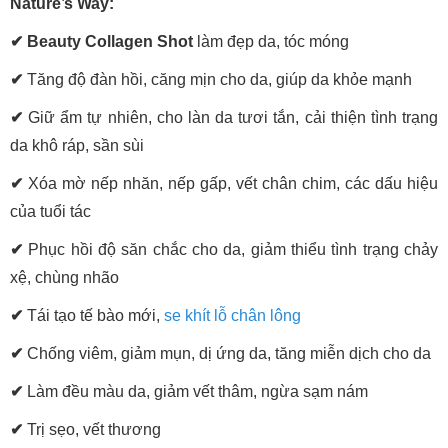
Nature’s Way:
✔ Beauty Collagen Shot
làm đẹp da, tóc móng
✔
Tăng độ đàn hồi, căng mịn cho da, giúp da khỏe mạnh
✔
Giữ ẩm tự nhiên, cho làn da tươi tắn, cải thiện tình trạng
da khô ráp, sần sùi
✔
Xóa mờ nếp nhăn, nếp gấp, vết chân chim, các dấu hiệu
của tuổi tác
✔
Phục hồi độ săn chắc cho da, giảm thiểu tình trạng chảy
xệ, chùng nhão
✔
Tái tạo tế bào mới,
se khít lỗ chân lông
✔
Chống viêm, giảm mụn, dị ứng da, tăng miễn dịch cho da
✔
Làm đều màu da, giảm vết thâm, ngừa sạm nám
✔
Trị sẹo, vết thương