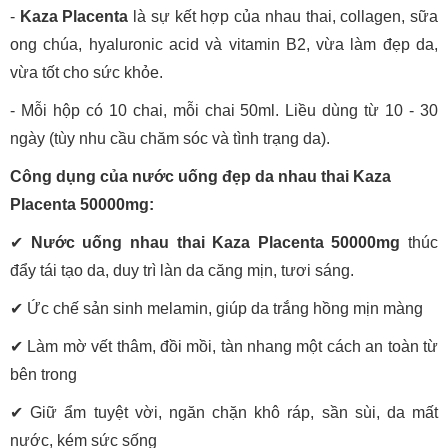
-
Kaza Placenta
là sự kết hợp của nhau thai, collagen, sữa
ong chúa, hyaluronic acid và vitamin B2, vừa làm đẹp da,
vừa tốt cho sức khỏe.
- Mỗi hộp có 10 chai, mỗi chai 50ml. Liều dùng từ 10 - 30
ngày (tùy nhu cầu chăm sóc và tình trạng da).
Công dụng của nước uống đẹp da nhau thai Kaza
Placenta 50000mg:
✔
Nước uống nhau thai Kaza Placenta 50000mg
thúc
đẩy tái tạo da, duy trì làn da căng mịn, tươi sáng.
✔
Ức chế sản sinh melamin, giúp da trắng hồng mịn màng
✔
Làm mờ vết thâm, đồi mồi, tàn nhang một cách an toàn từ
bên trong
✔
Giữ ẩm tuyệt vời, ngăn chặn khô ráp, sần sùi, da mất
nước, kém sức sống