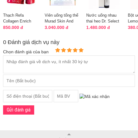
Thạch Refa
Viên uống tổng thể
Nước uống nhau
Bột u
Collagen Enrich
Murad Skin And
thai heo Dr. Select
Lemo
Jelly của Nhật Bản,
Body Wellness
Placenta Drink
Hàn 
850.000 đ
3.040.000 đ
1.480.000 đ
380.
vị trái cây
mẫu mới
300000
gói
0 Đánh giá dịch vụ này
Chọn đánh giá của bạn
Gửi đánh giá