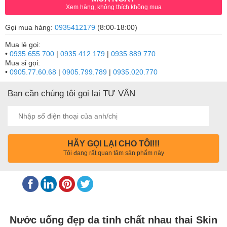
Xem hàng, không thích không mua
Gọi mua hàng:
0935412179
(8:00-18:00)
Mua lẻ gọi:
•
0935.655.700
|
0935.412.179
|
0935.889.770
Mua sỉ gọi:
•
0905.77.60.68
|
0905.799.789
|
0935.020.770
Bạn cần chúng tôi gọi lại TƯ VẤN
HÃY GỌI LẠI CHO TÔI!!!
Tôi đang rất quan tâm sản phẩm này
Nước uống đẹp da tinh chất nhau thai Skin