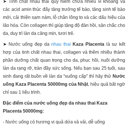
➤ Tinh chất nhau thai quý hiếm chứa nhiều vi khoáng và
các acid amin thúc đẩy tăng trưởng tế bào, tăng sinh tế bào
mới, cải thiện sạm nám, lỗ chân lông to và các dấu hiệu của
lão hóa. Còn collagen thì giúp tăng độ đàn hồi, săn chắc cho
da, duy trì làn da căng mịn, tươi trẻ.
➤
Nước uống đẹp da
nhau thai
Kaza Placenta
là sự kết
hợp của tinh chất nhau thai, collagen và thêm nhiều thành
phần dưỡng chất quan trọng cho da, phục hồi, nuôi dưỡng
làn da rạng rỡ, tràn đầy sức sống. Nếu bạn sau 25 tuổi, sau
sinh đang rất buồn về làn da “xuống cấp” thì hãy thử
Nước
uống Kaza Placenta 50000mg của Nhật
, hiệu quả bất ngờ
chỉ sau 1 liệu trình.
Đặc điểm của nước uống đẹp da nhau thai Kaza
Placenta 50000mg:
- Nước uống có hương vị quả dứa và vải, dễ uống