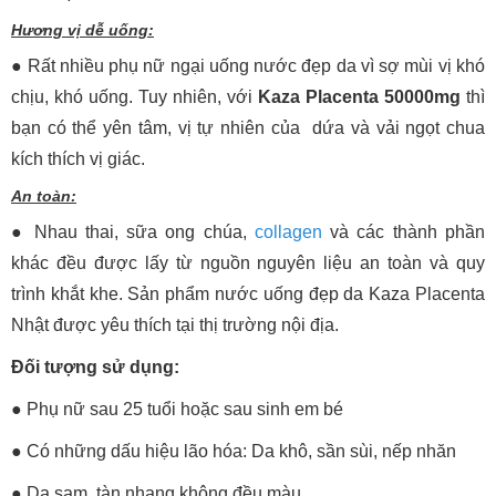
Hương vị dễ uống:
● Rất nhiều phụ nữ ngại uống nước đẹp da vì sợ mùi vị khó
chịu, khó uống. Tuy nhiên, với
Kaza Placenta 50000mg
thì
bạn có thể yên tâm, vị tự nhiên của dứa và vải ngọt chua
kích thích vị giác.
An toàn:
● Nhau thai, sữa ong chúa,
collagen
và các thành phần
khác đều được lấy từ nguồn nguyên liệu an toàn và quy
trình khắt khe. Sản phẩm nước uống đẹp da Kaza Placenta
Nhật được yêu thích tại thị trường nội địa.
Đối tượng sử dụng:
● Phụ nữ sau 25 tuổi hoặc sau sinh em bé
● Có những dấu hiệu lão hóa: Da khô, sần sùi, nếp nhăn
● Da sạm, tàn nhang không đều màu