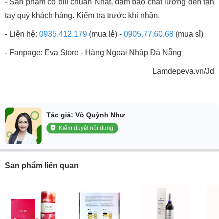
- Sản phẩm có bill chuẩn Nhật, đảm bảo chất lượng đến tận
tay quý khách hàng. Kiểm tra trước khi nhận.
- Liên hệ:
0935.412.179
(mua lẻ) -
0905.77.60.68
(mua sỉ)
- Fanpage:
Eva Store - Hàng Ngoại Nhập Đà Nẵng
Lamdepeva.vn/Jd
Tác giả: Võ Quỳnh Như
Kiểm duyệt nội dung
Sản phẩm liên quan