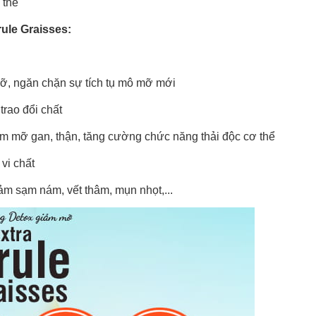
 thể
ule Graisses:
mỡ, ngăn chặn sự tích tụ mô mỡ mới
trao đổi chất
m mỡ gan, thận, tăng cường chức năng thải độc cơ thể
vi chất
ảm sạm nám, vết thâm, mụn nhọt,...