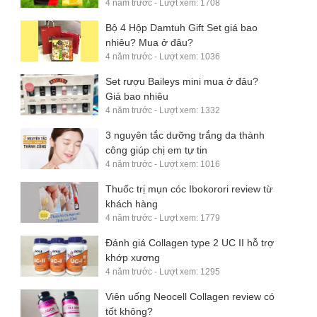
4 năm trước - Lượt xem: 1708
Bộ 4 Hộp Damtuh Gift Set giá bao
nhiêu? Mua ở đâu?
4 năm trước - Lượt xem: 1036
Set rượu Baileys mini mua ở đâu?
Giá bao nhiêu
4 năm trước - Lượt xem: 1332
3 nguyên tắc dưỡng trắng da thành
công giúp chị em tự tin
4 năm trước - Lượt xem: 1016
Thuốc trị mụn cóc Ibokorori review từ
khách hàng
4 năm trước - Lượt xem: 1779
Đánh giá Collagen type 2 UC II hỗ trợ
khớp xương
4 năm trước - Lượt xem: 1295
Viên uống Neocell Collagen review có
tốt không?