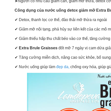
➤Người có nhu cầu giảm cân, giảm mỡ thừa, detox cơ
Công dụng của nước uống detox giảm mỡ Extra Br
✔ Detox, thanh lọc cơ thể, đào thải mỡ thừa ra ngoài
✔ Giảm mỡ nội tạng, phá hủy sự liên kết của các mô 
✔ Giảm thiểu hấp thu chất béo vào cơ thể, tăng cường 
✔
Extra Brule Graisses
đốt mỡ 7 ngày vị cam dứa giả
✔ Tăng cường miễn dịch, nâng cao sức khỏe, bổ sung 
✔ Nước uống giúp làm
đẹp da,
chống oxy hóa, giúp gi