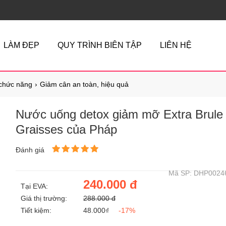
LÀM ĐẸP
QUY TRÌNH BIÊN TẬP
LIÊN HỆ
chức năng
Giảm cân an toàn, hiệu quả
Nước uống detox giảm mỡ Extra Brule
Graisses của Pháp
Đánh giá
Mã SP: DHP0024
240.000 đ
Tại EVA:
Giá thị trường:
288.000 đ
Tiết kiệm:
48.000₫
-17%