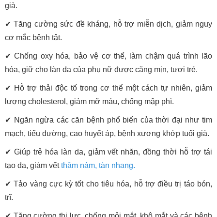
già.
✔
Tăng cường sức đề kháng, hỗ trợ miễn dịch, giảm nguy
cơ mắc bệnh tật.
✔
Chống oxy hóa, bảo vệ cơ thể, làm chậm quá trình lão
hóa, giữ cho làn da của phụ nữ được căng mịn, tươi trẻ.
✔
Hỗ trợ thải độc tố trong cơ thể một cách tự nhiên, giảm
lượng cholesterol, giảm mỡ máu, chống mập phì.
✔
Ngăn ngừa các căn bệnh phổ biến của thời đại như tim
mạch, tiểu đường, cao huyết áp, bệnh xương khớp tuổi già.
✔
Giúp trẻ hóa làn da, giảm vết nhăn, đồng thời hỗ trợ tái
tạo da, giảm vết
thâm nám, tàn nhang.
✔
Tảo vàng cực kỳ tốt cho tiêu hóa, hỗ trợ điều trị táo bón,
trĩ.
✔
Tăng cường thị lực, chống mỏi mắt, khô mắt và các bệnh