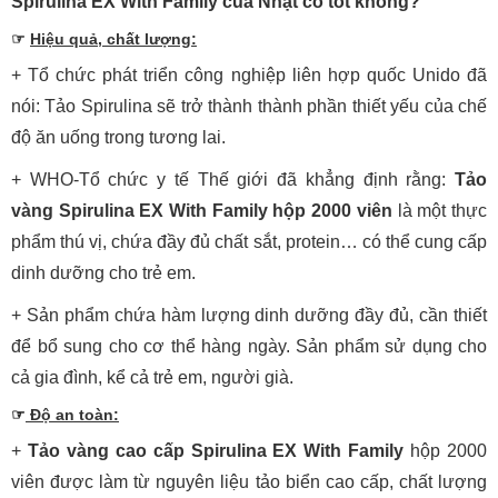
Spirulina EX With Family của Nhật có tốt không?
☞
Hiệu quả, chất lượng:
+ Tổ chức phát triển công nghiệp liên hợp quốc Unido đã
nói: Tảo Spirulina sẽ trở thành thành phần thiết yếu của chế
độ ăn uống trong tương lai.
+ WHO-Tổ chức y tế Thế giới đã khẳng định rằng:
Tảo
vàng Spirulina EX With Family hộp 2000 viên
là một thực
phẩm thú vị, chứa đầy đủ chất sắt, protein… có thể cung cấp
dinh dưỡng cho trẻ em.
+ Sản phẩm chứa hàm lượng dinh dưỡng đầy đủ, cần thiết
để bổ sung cho cơ thể hàng ngày. Sản phẩm sử dụng cho
cả gia đình, kể cả trẻ em, người già.
☞
Độ an toàn:
+
Tảo vàng cao cấp Spirulina EX With Family
hộp 2000
viên được làm từ nguyên liệu tảo biển cao cấp, chất lượng