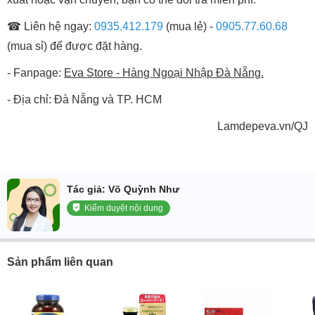
☎ Liên hệ ngay:
0935.412.179
(mua lẻ) -
0905.77.60.68
(mua sỉ) để được đặt hàng.
- Fanpage:
Eva Store - Hàng Ngoại Nhập Đà Nẵng.
- Địa chỉ: Đà Nẵng và TP. HCM
Lamdepeva.vn/QJ
Tác giả: Võ Quỳnh Như
Kiểm duyệt nội dung
Sản phẩm liên quan