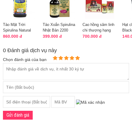
Tảo Mặt Trời
Tảo Xoắn Spirulina
Cao hồng sâm linh
Hạt c
Spirulina Natural
Nhật Bản 2200
chi thượng hạng
Black
Earthrise - 360 Viên
Viên -Đẹp Da, Cân
240 Hàn Quốc,
500g
860.000 đ
399.000 đ
700.000 đ
140.
Của Mỹ
Bằng Huyế...
không lo giá
0 Đánh giá dịch vụ này
Chọn đánh giá của bạn
Gửi đánh giá