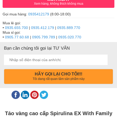
Xem hàng, không thích không mua
Gọi mua hàng:
0935412179
(8:00-18:00)
Mua lẻ gọi:
•
0935.655.700
|
0935.412.179
|
0935.889.770
Mua sỉ gọi:
•
0905.77.60.68
|
0905.799.789
|
0935.020.770
Bạn cần chúng tôi gọi lại TƯ VẤN
HÃY GỌI LẠI CHO TÔI!!!
Tôi đang rất quan tâm sản phẩm này
Tảo vàng cao cấp Spirulina EX With Family